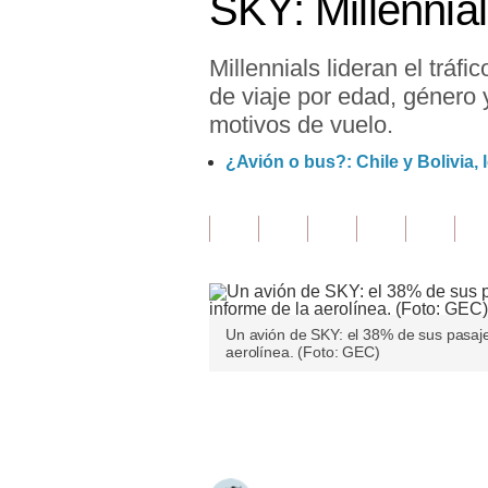
SKY: Millennia
Finanzas Personales
Millennials lideran el trá
Inmobiliarias
de viaje por edad, género 
Plus G
motivos de vuelo.
Opinión
¿Avión o bus?: Chile y Bolivia,
Editorial
Pregunta de hoy
Blogs
Un avión de SKY: el 38% de sus pasajer
Tendencias
aerolínea. (Foto: GEC)
Lujo
Únete a nuestro canal
Viajes
Moda