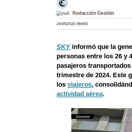
Estilos
Redacción Gestión
Mundo
24/05/2025 06H00
EEUU
México
SKY
informó que la gen
España
personas entre los 26 y 
pasajeros transportados 
Internacional
trimestre de 2024. Este 
Tecnología
los
viajeros
, consolidán
Club del Suscriptor
actividad aérea
.
Mix
G de Gestión
Notas Contratadas