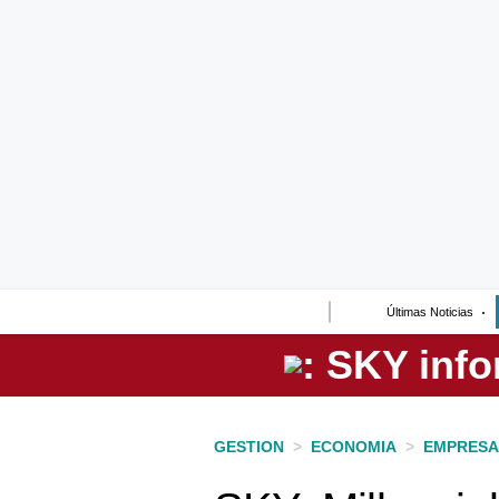
Lo último
Peru Quiosco
Portada
Empresas
Management & Empleo
Economía
Últimas Noticias
Mercados
Perú
Política
GESTION
>
ECONOMIA
>
EMPRESA
Tu Dinero