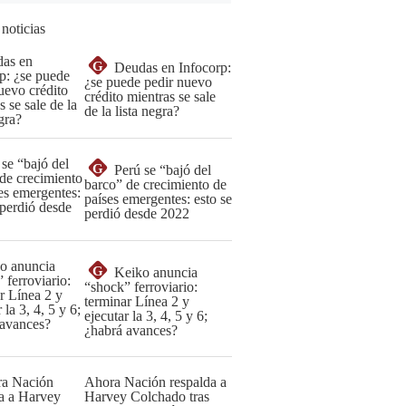
 noticias
G
Deudas en Infocorp:
¿se puede pedir nuevo
crédito mientras se sale
de la lista negra?
G
Perú se “bajó del
barco” de crecimiento de
países emergentes: esto se
perdió desde 2022
G
Keiko anuncia
“shock” ferroviario:
terminar Línea 2 y
ejecutar la 3, 4, 5 y 6;
¿habrá avances?
Ahora Nación respalda a
Harvey Colchado tras