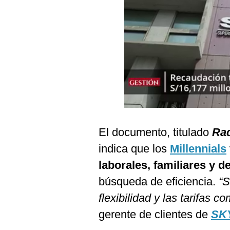
Podcast
Gestión TV
Videos
Fotogalerías
gestion.pe
El documento, titulado
Rad
¿quiénes
Somos?
indica que los
Millennials
Términos
laborales, familiares y d
Y
Condiciones
búsqueda de eficiencia.
“S
Política
flexibilidad y las tarifas co
De
Privacidad
gerente de clientes de
SK
Politica