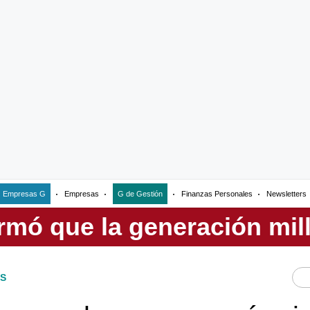
Empresas G
Empresas
G de Gestión
Finanzas Personales
Newsletters
S