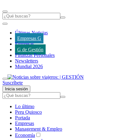
Últimas Noticias
Empresas G
Empresas
G de Gestión
Finanzas Personales
Newsletters
Mundial 2026
Suscríbete
Inicia sesión
Lo último
Peru Quiosco
Portada
Empresas
Management & Empleo
Economía