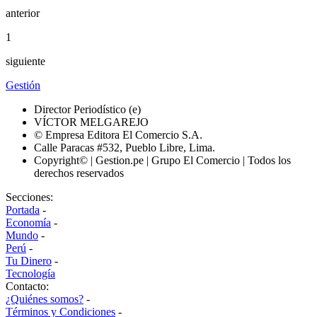
anterior
1
siguiente
Gestión
Director Periodístico (e)
VÍCTOR MELGAREJO
© Empresa Editora El Comercio S.A.
Calle Paracas #532, Pueblo Libre, Lima.
Copyright© | Gestion.pe | Grupo El Comercio | Todos los
derechos reservados
Secciones:
Portada
-
Economía
-
Mundo
-
Perú
-
Tu Dinero
-
Tecnología
Contacto:
¿Quiénes somos?
-
Términos y Condiciones
-