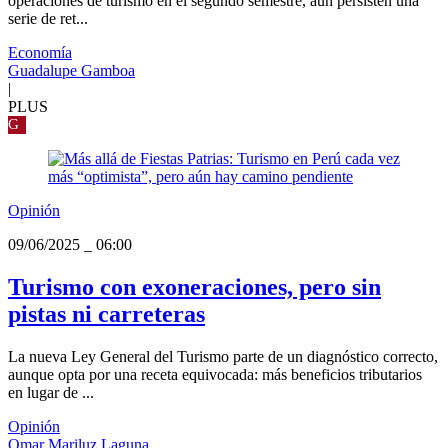
operaciones de turismo en el segundo semestre, aún persisten una
serie de ret...
Economía
Guadalupe Gamboa
|
PLUS
G
Opinión
09/06/2025
_
06:00
Turismo con exoneraciones, pero sin
pistas ni carreteras
La nueva Ley General del Turismo parte de un diagnóstico correcto,
aunque opta por una receta equivocada: más beneficios tributarios
en lugar de ...
Opinión
Omar Mariluz Laguna