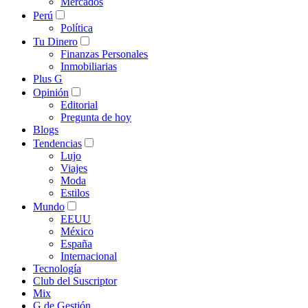
Mercados
Perú
Política
Tu Dinero
Finanzas Personales
Inmobiliarias
Plus G
Opinión
Editorial
Pregunta de hoy
Blogs
Tendencias
Lujo
Viajes
Moda
Estilos
Mundo
EEUU
México
España
Internacional
Tecnología
Club del Suscriptor
Mix
G de Gestión