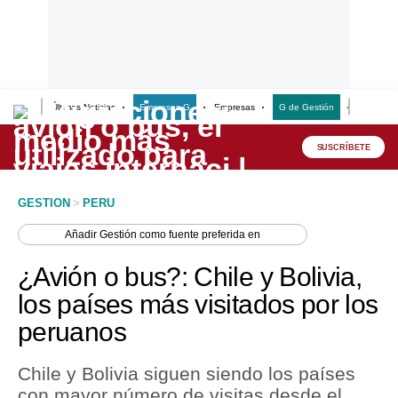
Últimas Noticias
Empresas G
Empresas
G de Gestión
Finanzas
Lo último
Peru Quiosco
SUSCRÍBETE
Portada
GESTION
>
PERU
Empresas
Añadir
Gestión
como fuente preferida en
Management & Empleo
¿Avión o bus?: Chile y Bolivia,
Economía
los países más visitados por los
peruanos
Mercados
Perú
Chile y Bolivia siguen siendo los países
con mayor número de visitas desde el
Política