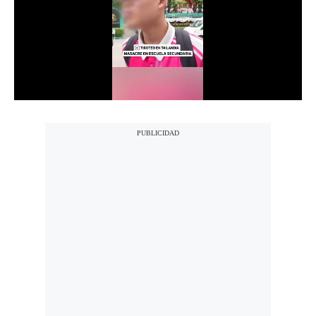
Notas Contratadas
Podcast
Gestión TV
Videos
Fotogalerías
gestion.pe
¿quiénes
Somos?
Términos
Y
Condiciones
Política
De
Privacidad