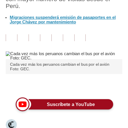
Perú.
Tu Dinero
Migraciones suspenderá emisión de pasaportes en el
Jorge Chávez por mantenimiento
Finanzas Personales
Inmobiliarias
Plus G
Opinión
Cada vez más los peruanos cambian el bus por el avión
Editorial
Foto: GEC.
Pregunta de hoy
Únete a nuestro canal
Blogs
Tendencias
Suscríbete a YouTube
Lujo
Viajes