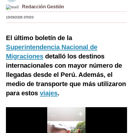
Redacción Gestión
Moda
13/03/2025 07H20
Estilos
Mundo
El último boletín de la
EEUU
Superintendencia Nacional de
Migraciones
detalló los destinos
México
internacionales con mayor número de
España
llegadas desde el Perú. Además, el
Internacional
medio de transporte que más utilizaron
para estos
Tecnología
viajes
.
Club del Suscriptor
Mix
G de Gestión