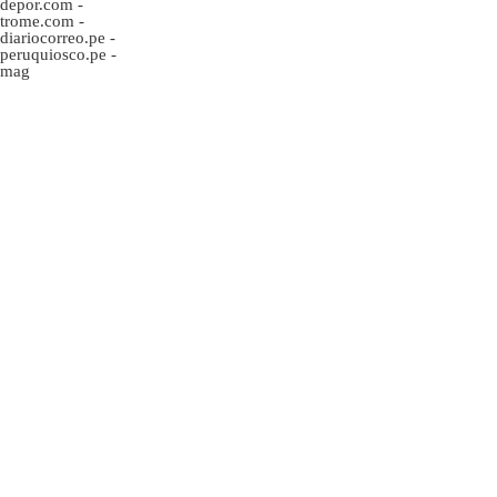
depor.com
-
trome.com
-
diariocorreo.pe
-
peruquiosco.pe
-
mag