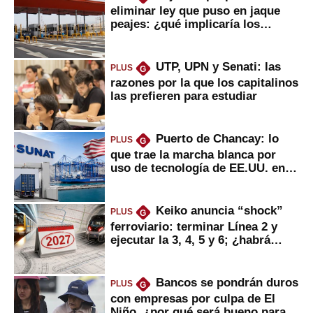
eliminar ley que puso en jaque
peajes: ¿qué implicaría los
usuarios?
UTP, UPN y Senati: las
PLUS
G
razones por la que los capitalinos
las prefieren para estudiar
Puerto de Chancay: lo
PLUS
G
que trae la marcha blanca por
uso de tecnología de EE.UU. en
mercancías
Keiko anuncia “shock”
PLUS
G
ferroviario: terminar Línea 2 y
ejecutar la 3, 4, 5 y 6; ¿habrá
avances?
Bancos se pondrán duros
PLUS
G
con empresas por culpa de El
Niño, ¿por qué será bueno para