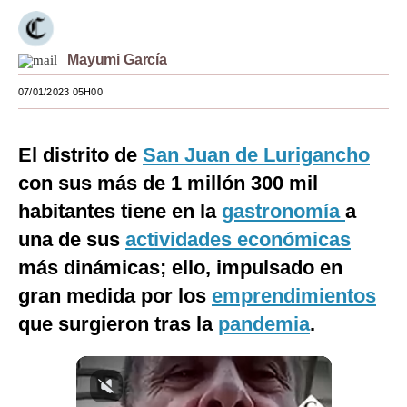
Moda
Mayumi García
Estilos
07/01/2023 05H00
Mundo
EEUU
El distrito de
San Juan de Lurigancho
México
con sus más de 1 millón 300 mil
habitantes tiene en la
gastronomía
a
España
una de sus
actividades económicas
Internacional
más dinámicas; ello, impulsado en
Tecnología
gran medida por los
emprendimientos
Club del Suscriptor
que surgieron tras la
pandemia
.
Mix
G de Gestión