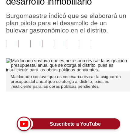
desarrollo inmobiliario
Tu Dinero
Burgomaestre indicó que se elaborará un
plan piloto para el desarrollo de un
Finanzas Personales
bulevar gastronómico en el distrito.
Inmobiliarias
Plus G
Opinión
Editorial
Maldonado sostuvo que es necesario revisar la asignación
presupuestal anual que se otorga al distrito, pues es
Pregunta de hoy
insuficiente para las obras públicas pendientes.
Blogs
Únete a nuestro canal
Tendencias
Lujo
Suscríbete a YouTube
Viajes