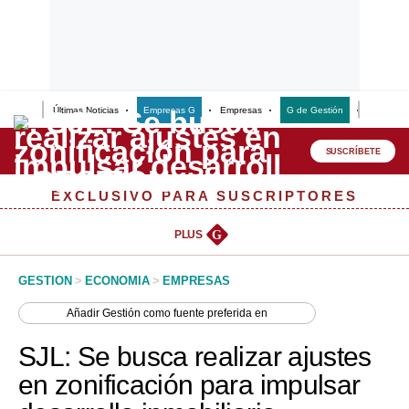
Últimas Noticias
Empresas G
Empresas
G de Gestión
Finanzas
Lo último
Peru Quiosco
SUSCRÍBETE
Portada
EXCLUSIVO PARA SUSCRIPTORES
Empresas
PLUS
G
Management & Empleo
GESTION
>
ECONOMIA
>
EMPRESAS
Economía
Añadir
Gestión
como fuente preferida en
Mercados
SJL: Se busca realizar ajustes
Perú
en zonificación para impulsar
Política