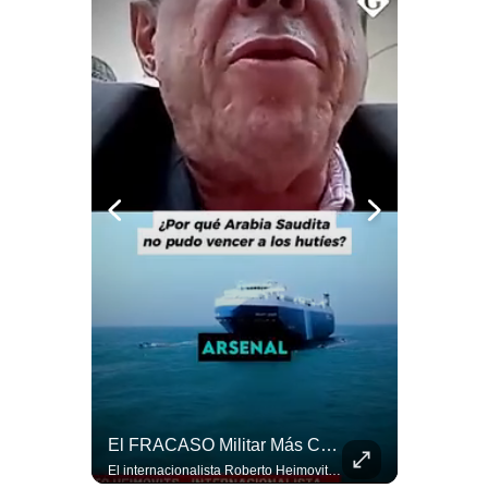
Notas Contratadas
Podcast
Gestión TV
Videos
Fotogalerías
gestion.pe
¿quiénes
Somos?
Términos
Y
Condiciones
NOTICIAS DE ÚLTIMA HORA: EE.UU. Se Queda Sin Misiles En Medio Oriente
El FRACASO Militar Más Caro De Medio Oriente | #radar24
Política
De
NOTICIAS DE ÚLTIMA HORA: 1️⃣ EE.UU.: Habría gastado casi el 80% de sus misiles más avanzados (THAAD), un factor clave en las decisiones de Donald Trump frente a Irán. 2️⃣ Argentina y Brasil: Tensión diplomática escala; Brasil solicita el regreso del embajador argentino tras fuertes declaraciones de Javier Milei. 3️⃣ México: Asesinan al influencer César Gastélum a balazos durante una transmisión en vivo en Culiacán, Sinaloa. 4️⃣ Alemania: Ataque con dron explosivo obliga a suspender el aeropuerto de Leipzig, punto logístico clave de la OTAN para enviar material a Ucrania. ¿Qué noticia te parece la más impactante del día? ¡Te leo en los comentarios! 👇 #EEUU #JavierMilei #CesarGastelum #Alemania #Noticias #UltimaHora #NoticiasDelDia 🚀 ¿Quieres entender el mundo sin ruido? Únete a nuestra comunidad y forma parte del cambio. #GestiónNewsroomLive #NoticiasGlobales #AnálisisGeopolítico #EconomíaMundial #IA #Geopolítica #LatinosEnUSA #NoticiasEnEspañol 👉 Suscríbete y activa la campana para no perderte nuestro análisis diario. 🌎 Síguenos en nuestras redes sociales: 📌 Web oficial: https://gestion.pe/mundo/ 📌 LinkedIn: http://bit.ly/3HYIET0 📌 X (Twitter): http://bit.ly/4noZtX9 📌 TikTok: http://bit.ly/4evB6TO
El internacionalista Roberto Heimovits señaló que Arabia Saudita posee armamento avanzado comprado por decenas de miles de millones de dólares. Sin embargo, recuerda que combatió durante siete años contra los hutíes sin conseguir derrotarlos, pese a la enorme diferencia de poder militar. #ArabiaSaudita #Hutíes #RobertoHeimovits #Geopolítica #Guerra #NoticiasInternacionales #Shorts 👉 Suscríbete y activa la campana para no perderte nuestro análisis diario. 🌎 Síguenos en nuestras redes sociales: 📌 Web oficial: https://gestion.pe/mundo/ 📌 LinkedIn: http://bit.ly/3HYIET0 📌 X (Twitter): http://bit.ly/4noZtX9 📌 TikTok: http://bit.ly/4evB6TO
Privacidad