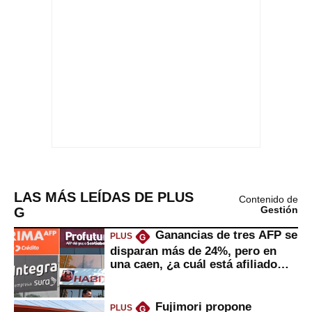
LAS MÁS LEÍDAS DE PLUS
Contenido de
G
Gestión
Ganancias de tres AFP se
PLUS
G
disparan más de 24%, pero en
una caen, ¿a cuál está afiliado
usted?
Fujimori propone
PLUS
G