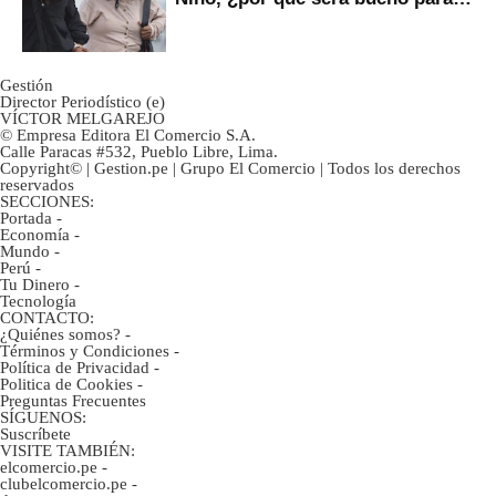
ahorristas?
Gestión
Director Periodístico (e)
VÍCTOR MELGAREJO
© Empresa Editora El Comercio S.A.
Calle Paracas #532, Pueblo Libre, Lima.
Copyright© | Gestion.pe | Grupo El Comercio | Todos los derechos
reservados
SECCIONES:
Portada
-
Economía
-
Mundo
-
Perú
-
Tu Dinero
-
Tecnología
CONTACTO:
¿Quiénes somos?
-
Términos y Condiciones
-
Política de Privacidad
-
Politica de Cookies
-
Preguntas Frecuentes
SÍGUENOS:
Suscríbete
VISITE TAMBIÉN:
elcomercio.pe
-
clubelcomercio.pe
-