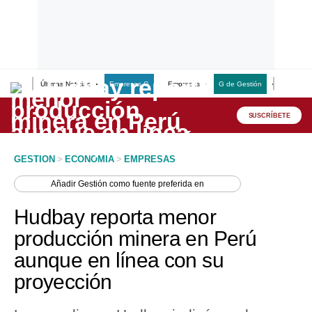
Últimas Noticias
Empresas G
Empresas
G de Gestión
Finanzas
Lo último
Peru Quiosco
SUSCRÍBETE
Portada
GESTION
>
ECONOMIA
>
EMPRESAS
Empresas
Añadir
Gestión
como fuente preferida en
Management & Empleo
Hudbay reporta menor
Economía
producción minera en Perú
aunque en línea con su
Mercados
proyección
Perú
Política