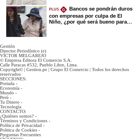
Bancos se pondrán duros
PLUS
G
con empresas por culpa de El
Niño, ¿por qué será bueno para
ahorristas?
Gestión
Director Periodístico (e)
VÍCTOR MELGAREJO
© Empresa Editora El Comercio S.A.
Calle Paracas #532, Pueblo Libre, Lima.
Copyright© | Gestion.pe | Grupo El Comercio | Todos los derechos
reservados
SECCIONES:
Portada
-
Economía
-
Mundo
-
Perú
-
Tu Dinero
-
Tecnología
CONTACTO:
¿Quiénes somos?
-
Términos y Condiciones
-
Política de Privacidad
-
Politica de Cookies
-
Preguntas Frecuentes