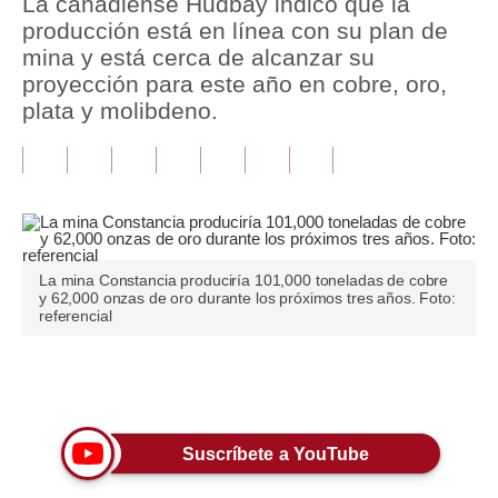
La canadiense Hudbay indicó que la
producción está en línea con su plan de
Tu Dinero
mina y está cerca de alcanzar su
proyección para este año en cobre, oro,
Finanzas Personales
plata y molibdeno.
Inmobiliarias
Plus G
Opinión
Editorial
La mina Constancia produciría 101,000 toneladas de cobre
y 62,000 onzas de oro durante los próximos tres años. Foto:
Pregunta de hoy
referencial
Blogs
Únete a nuestro canal
Tendencias
Lujo
Suscríbete a YouTube
Viajes