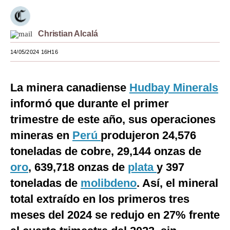
Moda
Christian Alcalá
Estilos
14/05/2024 16H16
Mundo
EEUU
La minera canadiense
Hudbay Minerals
México
informó que durante el primer
trimestre de este año, sus operaciones
España
mineras en
Perú
produjeron 24,576
Internacional
toneladas de cobre, 29,144 onzas de
Tecnología
oro
, 639,718 onzas de
plata
y 397
Club del Suscriptor
toneladas de
molibdeno
. Así, el mineral
total extraído en los primeros tres
Mix
meses del 2024 se redujo en 27% frente
G de Gestión