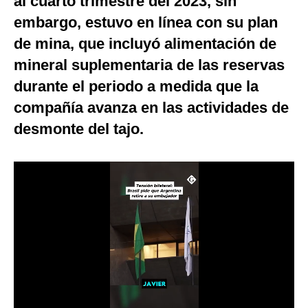
al cuarto trimestre del 2023, sin
Notas Contratadas
embargo, estuvo en línea con su plan
de mina, que incluyó alimentación de
Podcast
mineral suplementaria de las reservas
Gestión TV
durante el periodo a medida que la
Videos
compañía avanza en las actividades de
Fotogalerías
desmonte del tajo.
gestion.pe
¿quiénes
Somos?
Términos
Y
Condiciones
Política
De
Privacidad