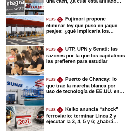
una caen, ¿a cuál está afiliado
usted?
Fujimori propone
PLUS
G
eliminar ley que puso en jaque
peajes: ¿qué implicaría los
usuarios?
UTP, UPN y Senati: las
PLUS
G
razones por la que los capitalinos
las prefieren para estudiar
Puerto de Chancay: lo
PLUS
G
que trae la marcha blanca por
uso de tecnología de EE.UU. en
mercancías
Keiko anuncia “shock”
PLUS
G
ferroviario: terminar Línea 2 y
ejecutar la 3, 4, 5 y 6; ¿habrá
avances?