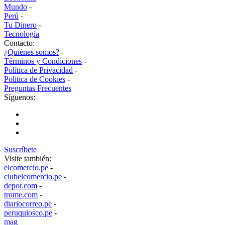
Mundo
-
Perú
-
Tu Dinero
-
Tecnología
Contacto:
¿Quiénes somos?
-
Términos y Condiciones
-
Política de Privacidad
-
Politica de Cookies
-
Preguntas Frecuentes
Síguenos:
Suscríbete
Visite también:
elcomercio.pe
-
clubelcomercio.pe
-
depor.com
-
trome.com
-
diariocorreo.pe
-
peruquiosco.pe
-
mag