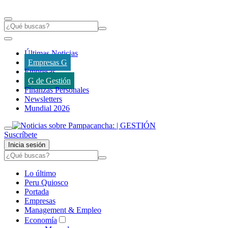
Últimas Noticias
Empresas G
Empresas
G de Gestión
Finanzas Personales
Newsletters
Mundial 2026
Suscríbete
Inicia sesión
Lo último
Peru Quiosco
Portada
Empresas
Management & Empleo
Economía