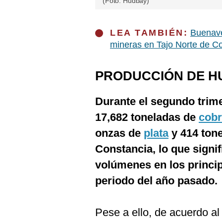
(Foto: Hudbay)
LEA TAMBIÉN:
Buenave
mineras en Tajo Norte de Col
PRODUCCIÓN DE H
Durante el segundo trim
17,682 toneladas de
cob
onzas de
plata
y 414 ton
Constancia, lo que signi
volúmenes en los princip
periodo del año pasado.
Pese a ello, de acuerdo al