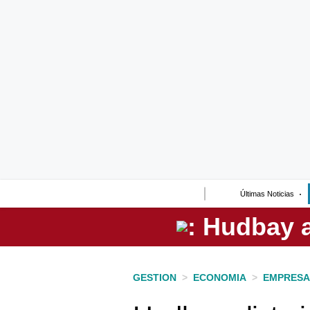
Lo último
Peru Quiosco
Portada
Empresas
Management & Empleo
Economía
Últimas Noticias
Mercados
Perú
Política
GESTION
>
ECONOMIA
>
EMPRESA
Tu Dinero