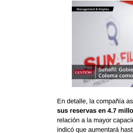
Podcast
Gestión TV
Videos
Fotogalerías
gestion.pe
¿quiénes
Somos?
Términos
Y
En detalle, la compañía a
Condiciones
sus reservas en 4.7 mill
Política
De
relación a la mayor capac
Privacidad
indicó que aumentará hast
Politica