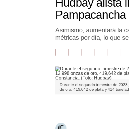
Hudbay alista i
Finanzas Personales
Pampacancha 
Inmobiliarias
Asimismo, aumentará la ca
Plus G
métricas por día, lo que 
Opinión
Editorial
Pregunta de hoy
Blogs
Durante el segundo trimestre de 2023
Tendencias
de oro, 419,642 de plata y 414 tonela
Lujo
Únete a nuestro canal
Viajes
Moda