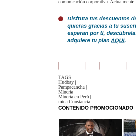
comunicación corporativa. Actualmente r
Disfruta tus descuentos d
quieras gracias a tu susc
esperan por ti, descúbrel
adquiere tu plan
AQUÍ
.
TAGS
Hudbay
|
Pampacancha
|
Minería
|
Minería en Perú
|
mina Constancia