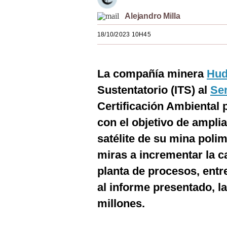
Estilos
Alejandro Milla
Mundo
18/10/2023 10H45
EEUU
México
La compañía minera
Hud
Sustentatorio (ITS) al
Se
España
Certificación Ambiental 
Internacional
con el objetivo de ampli
Tecnología
satélite de su mina poli
Club del Suscriptor
miras a incrementar la 
planta de procesos, entr
Mix
al informe presentado, l
G de Gestión
millones.
Notas Contratadas