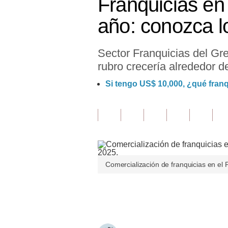
Franquicias en
Finanzas Personales
año: conozca l
Inmobiliarias
Sector Franquicias del Gr
Plus G
rubro crecería alrededor d
Opinión
Si tengo US$ 10,000, ¿qué fran
Editorial
Pregunta de hoy
Blogs
Tendencias
Comercialización de franquicias en el
Lujo
Únete a nuestro canal
Viajes
Moda