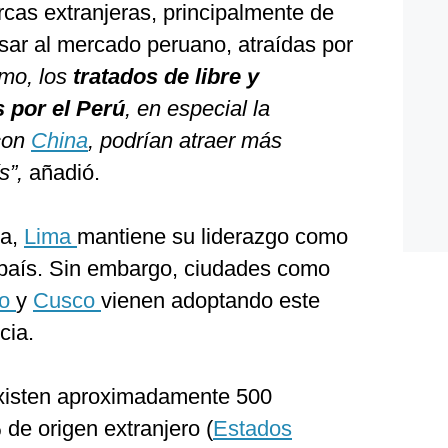
as extranjeras, principalmente de
sar al mercado peruano, atraídas por
mo, los
tratados de libre y
 por el Perú
, en especial la
 con
China
, podrían atraer más
s”,
añadió.
ca,
Lima
mantiene su liderazgo como
l país. Sin embargo, ciudades como
lo
y
Cusco
vienen adoptando este
cia.
existen aproximadamente 500
 de origen extranjero (
Estados