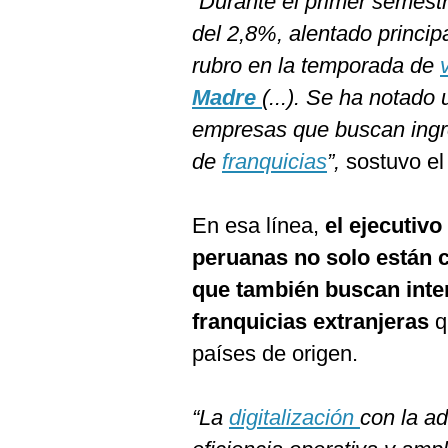
“Durante el primer semest
De
Cookies
del 2,8%, alentado princi
Preguntas
rubro en la temporada de
Frecuentes
Madre
(...). Se ha notado
empresas que buscan ingr
de
franquicias
”,
sostuvo el
En esa línea,
el ejecutiv
peruanas no solo están c
que también buscan inte
franquicias extranjeras
q
países de origen.
“La
digitalización
con la a