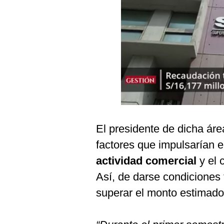
Podcast
Gestión TV
Videos
Fotogalerías
gestion.pe
El presidente de dicha áre
¿quiénes
Somos?
factores que impulsarían e
Términos
actividad comercial
y el 
Y
Condiciones
Así, de darse condiciones 
Política
superar el monto estimado
De
Privacidad
Politica