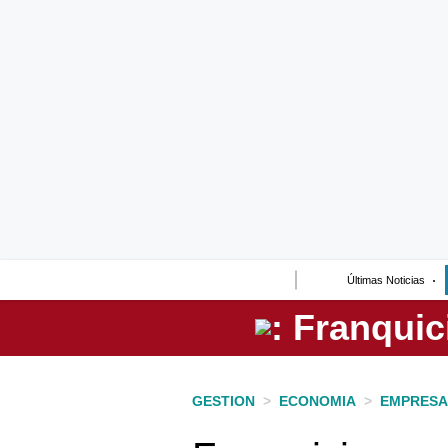
Lo último
Peru Quiosco
Portada
Empresas
Management & Empleo
Economía
Últimas Noticias
Mercados
Perú
Política
GESTION
>
ECONOMIA
>
EMPRESA
Tu Dinero