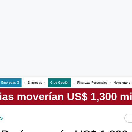
Empresas G
Empresas
G de Gestión
Finanzas Personales
Newsletters
S