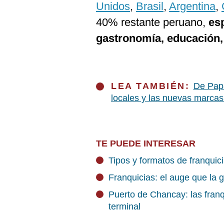
Unidos
,
Brasil
,
Argentina
,
40% restante peruano,
es
gastronomía, educación,
LEA TAMBIÉN:
De Pap
locales y las nuevas marcas 
TE PUEDE INTERESAR
Tipos y formatos de franqui
Franquicias: el auge que la
Puerto de Chancay: las franq
terminal