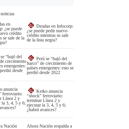
 noticias
G
Deudas en Infocorp:
¿se puede pedir nuevo
crédito mientras se sale
de la lista negra?
G
Perú se “bajó del
barco” de crecimiento de
países emergentes: esto se
perdió desde 2022
G
Keiko anuncia
“shock” ferroviario:
terminar Línea 2 y
ejecutar la 3, 4, 5 y 6;
¿habrá avances?
Ahora Nación respalda a