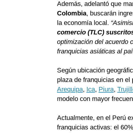
Además, adelantó que marc
Colombia
, buscarán ingre
la economía local.
“Asimis
comercio (TLC) suscritos
optimización del acuerdo
franquicias asiáticas al paí
Según ubicación geográfi
plaza de franquicias en e
Arequipa
,
Ica
,
Piura
,
Trujil
modelo con mayor frecuen
Actualmente, en el Perú 
franquicias activas: el 60%