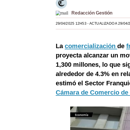
Estilos
Redacción Gestión
Mundo
29/04/2025 12H53
- ACTUALIZADO A 29/04/
EEUU
México
La
comercialización
de
f
España
proyecta alcanzar un m
1,300 millones, lo que si
Internacional
alrededor de 4.3% en rel
Tecnología
estimó el Sector Franqui
Club del Suscriptor
Cámara de Comercio de 
Mix
G de Gestión
Notas Contratadas