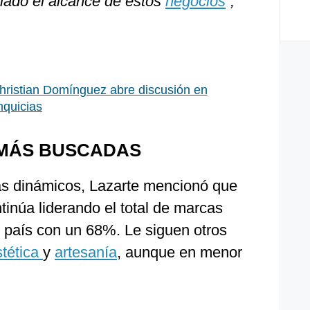
liado el alcance de estos
negocios
”,
ristian Domínguez abre discusión en
nquicias
 MÁS BUSCADAS
ás dinámicos, Lazarte mencionó que
tinúa liderando el total de marcas
l país con un 68%. Le siguen otros
stética
y
artesanía
, aunque en menor