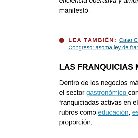
eficiencia operativa y amp
manifestó.
LEA TAMBIÉN:
Caso Ch
Congreso: asoma ley de fra
LAS FRANQUICIAS
Dentro de los negocios m
el sector
gastronómico
con
franquiciadas activas en e
rubros como
educación
,
e
proporción.