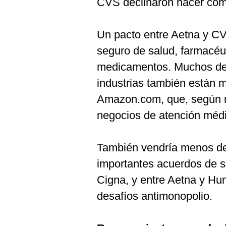
CVS declinaron hacer com
De
Cookies
Preguntas
Un pacto entre Aetna y CVS
Frecuentes
seguro de salud, farmacéut
medicamentos. Muchos de l
industrias también están 
Amazon.com, que, según re
negocios de atención méd
También vendría menos d
importantes acuerdos de s
Cigna, y entre Aetna y Hu
desafíos antimonopolio.