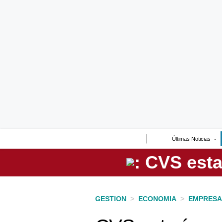
Lo último
Peru Quiosco
Portada
Empresas
Management & Empleo
Economía
Últimas Noticias
Mercados
Perú
Política
GESTION
>
ECONOMIA
>
EMPRESA
Tu Dinero