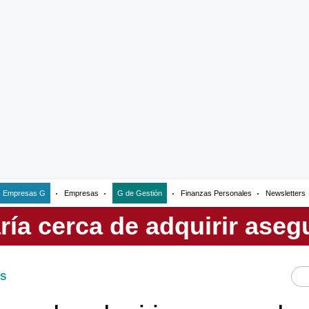
Empresas G
Empresas
G de Gestión
Finanzas Personales
Newsletters
S