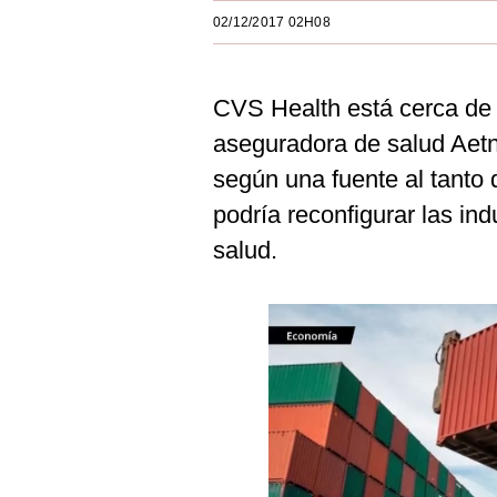
Estilos
02/12/2017 02H08
Mundo
CVS Health está cerca de l
EEUU
aseguradora de salud Aet
México
según una fuente al tanto
España
podría reconfigurar las in
Internacional
salud.
Tecnología
Club del Suscriptor
Mix
G de Gestión
Notas Contratadas