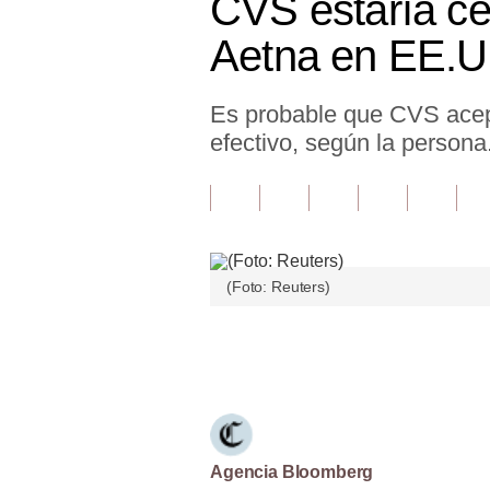
CVS estaría ce
Finanzas Personales
Aetna en EE.U
Inmobiliarias
Es probable que CVS acep
Plus G
efectivo, según la persona
Opinión
Editorial
Pregunta de hoy
(Foto: Reuters)
Blogs
Tendencias
Únete a nuestro canal
Lujo
Viajes
Moda
Agencia Bloomberg