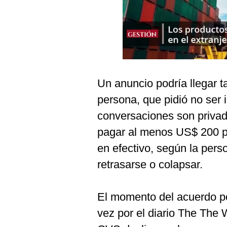
Podcast
Gestión TV
Videos
Fotogalerías
Un anuncio podría llegar ta
persona, que pidió no ser 
gestion.pe
conversaciones son priva
¿quiénes
pagar al menos US$ 200 p
Somos?
en efectivo, según la per
Términos
retrasarse o colapsar.
Y
Condiciones
Política
El momento del acuerdo po
De
Privacidad
vez por el diario The The W
Politica