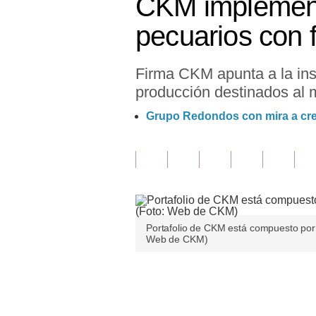
CKM implementa
Finanzas Personales
pecuarios con 
Inmobiliarias
Firma CKM apunta a la inst
Plus G
producción destinados al m
Opinión
Grupo Redondos con mira a crec
Editorial
Pregunta de hoy
Blogs
Tendencias
Portafolio de CKM está compuesto por 
Web de CKM)
Lujo
Viajes
Únete a nuestro canal
Moda