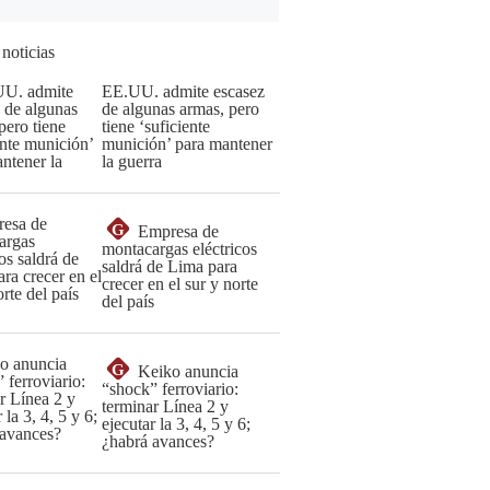
 noticias
EE.UU. admite escasez
de algunas armas, pero
tiene ‘suficiente
munición’ para mantener
la guerra
G
Empresa de
montacargas eléctricos
saldrá de Lima para
crecer en el sur y norte
del país
G
Keiko anuncia
“shock” ferroviario:
terminar Línea 2 y
ejecutar la 3, 4, 5 y 6;
¿habrá avances?