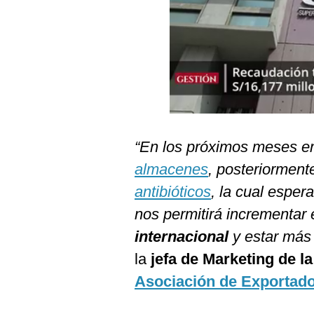
Podcast
Gestión TV
Videos
Fotogalerías
“En los próximos meses e
gestion.pe
almacenes
, posteriorment
¿quiénes
antibióticos
, la cual espe
Somos?
nos permitirá incrementar 
Términos
Y
internacional
y estar más 
Condiciones
la
jefa de Marketing de l
Política
De
Asociación de Exportad
Privacidad
Politica