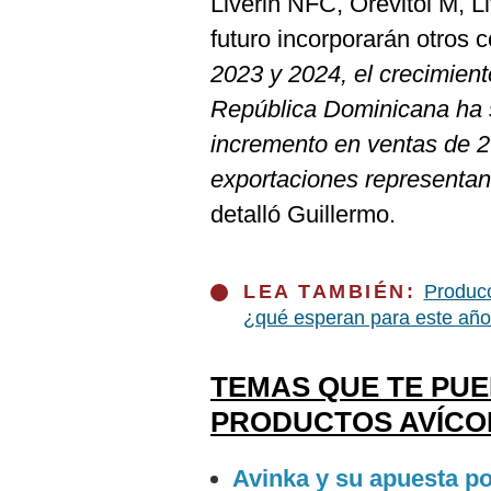
Liverin NFC, Orevitol M, Li
futuro incorporarán otros
2023 y 2024, el crecimie
República Dominicana ha 
incremento en ventas de 
exportaciones representan 
detalló Guillermo.
LEA TAMBIÉN:
Producc
¿qué esperan para este añ
TEMAS QUE TE PU
PRODUCTOS AVÍCO
Avinka y su apuesta por