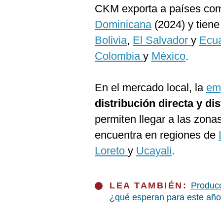
De
CKM exporta a países c
Cookies
Dominicana
(2024) y tien
Preguntas
Frecuentes
Bolivia
,
El Salvador
y
Ecu
Colombia
y
México
.
En el mercado local, la
em
distribución directa y di
permiten llegar a las zon
encuentra en regiones de
Loreto
y
Ucayali
.
LEA TAMBIÉN:
Producc
¿qué esperan para este añ