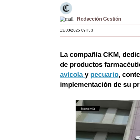
Estilos
Mundo
Redacción Gestión
13/03/2025 09H33
EEUU
México
La compañía CKM, dedica
España
de productos farmacéutic
Internacional
avícola
y
pecuario
, conte
Tecnología
implementación de su p
Club del Suscriptor
Mix
G de Gestión
Notas Contratadas