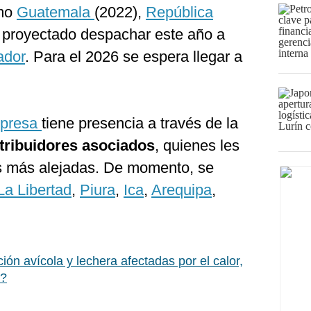
omo
Guatemala
(2022),
República
e proyectado despachar este año a
ador
. Para el 2026 se espera llegar a
presa
tiene presencia a través de la
stribuidores asociados
, quienes les
as más alejadas. De momento, se
La Libertad
,
Piura
,
Ica
,
Arequipa
,
ión avícola y lechera afectadas por el calor,
o?