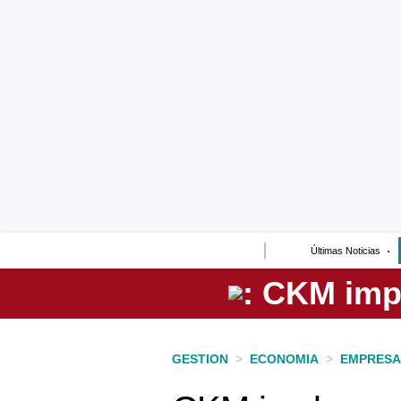
Lo último
Peru Quiosco
Portada
Empresas
Management & Empleo
Economía
Últimas Noticias
Mercados
Perú
Política
GESTION
>
ECONOMIA
>
EMPRESA
Tu Dinero