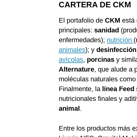
CARTERA DE CKM
El portafolio de
CKM
está
principales:
sanidad
(prod
enfermedades);
nutrición
(
animales
); y
desinfecció
avícolas
,
porcinas
y simil
Alternature
, que alude a
moléculas naturales como l
Finalmente, la
línea Feed
nutricionales finales y adi
animal
.
Entre los productos más e