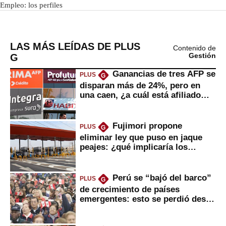
LAS MÁS LEÍDAS DE PLUS
Contenido de
G
Gestión
Ganancias de tres AFP se
PLUS
G
disparan más de 24%, pero en
una caen, ¿a cuál está afiliado
usted?
Fujimori propone
PLUS
G
eliminar ley que puso en jaque
peajes: ¿qué implicaría los
usuarios?
Perú se “bajó del barco”
PLUS
G
de crecimiento de países
emergentes: esto se perdió desde
2022