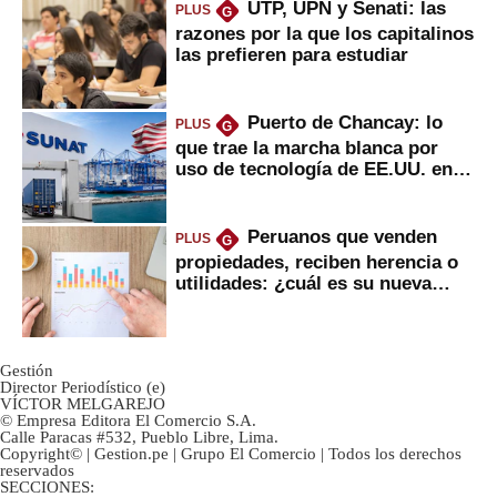
UTP, UPN y Senati: las
PLUS
G
razones por la que los capitalinos
las prefieren para estudiar
Puerto de Chancay: lo
PLUS
G
que trae la marcha blanca por
uso de tecnología de EE.UU. en
mercancías
Peruanos que venden
PLUS
G
propiedades, reciben herencia o
utilidades: ¿cuál es su nueva
inversión clave?
Gestión
Director Periodístico (e)
VÍCTOR MELGAREJO
© Empresa Editora El Comercio S.A.
Calle Paracas #532, Pueblo Libre, Lima.
Copyright© | Gestion.pe | Grupo El Comercio | Todos los derechos
reservados
SECCIONES: