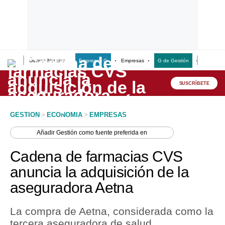
Últimas Noticias
Empresas G
Empresas
G de Gestión
Finanzas
Lo último
Peru Quiosco
SUSCRÍBETE
Portada
GESTION
>
ECONOMIA
>
EMPRESAS
Empresas
Añadir
Gestión
como fuente preferida en
Management & Empleo
Cadena de farmacias CVS
Economía
anuncia la adquisición de la
aseguradora Aetna
Mercados
Perú
La compra de Aetna, considerada como la
tercera aseguradora de salud
Política