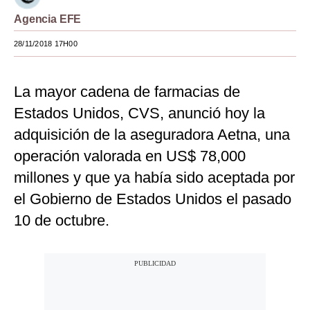
Agencia EFE
Moda
28/11/2018 17H00
Estilos
Mundo
La mayor cadena de farmacias de
EEUU
Estados Unidos, CVS, anunció hoy la
México
adquisición de la aseguradora Aetna, una
operación valorada en US$ 78,000
España
millones y que ya había sido aceptada por
Internacional
el Gobierno de Estados Unidos el pasado
Tecnología
10 de octubre.
Club del Suscriptor
Mix
G de Gestión