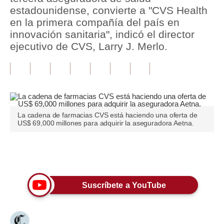
estadounidense, convierte a "CVS Health
Tu Dinero
en la primera compañía del país en
innovación sanitaria", indicó el director
Finanzas Personales
ejecutivo de CVS, Larry J. Merlo.
Inmobiliarias
Plus G
Opinión
La cadena de farmacias CVS está haciendo una oferta de
Editorial
US$ 69,000 millones para adquirir la aseguradora Aetna.
Pregunta de hoy
Únete a nuestro canal
Blogs
Tendencias
Suscríbete a YouTube
Lujo
Viajes