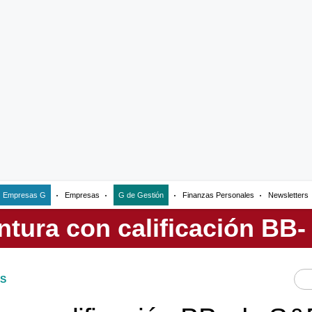
Empresas G
Empresas
G de Gestión
Finanzas Personales
Newsletters
S