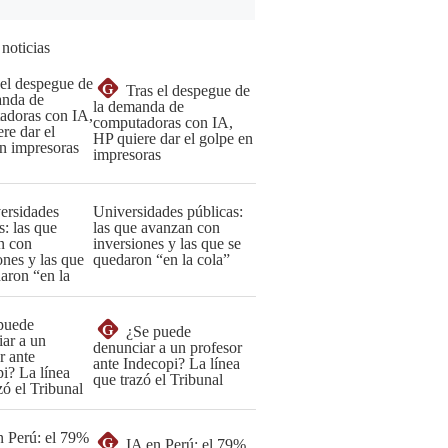
 noticias
G
Tras el despegue de
la demanda de
computadoras con IA,
HP quiere dar el golpe en
impresoras
Universidades públicas:
las que avanzan con
inversiones y las que se
quedaron “en la cola”
G
¿Se puede
denunciar a un profesor
ante Indecopi? La línea
que trazó el Tribunal
G
IA en Perú: el 79%