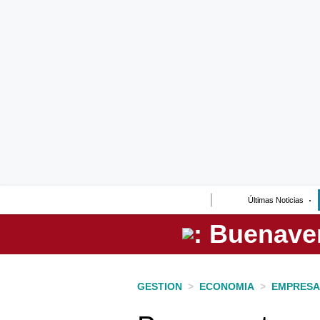
Lo último
Peru Quiosco
Portada
Empresas
Management & Empleo
Economía
Últimas Noticias
Mercados
Perú
Política
GESTION
>
ECONOMIA
>
EMPRESA
Tu Dinero