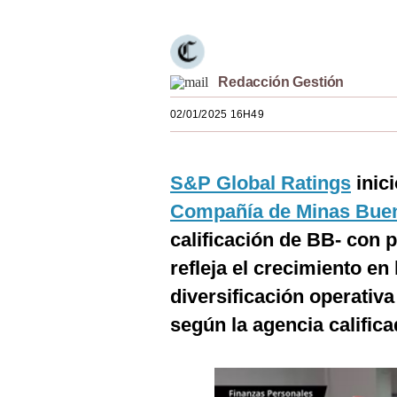
Estilos
Mundo
Redacción Gestión
EEUU
02/01/2025 16H49
México
España
S&P Global Ratings
inici
Internacional
C
ompañía de Minas Bue
Tecnología
calificación de BB- con p
refleja el crecimiento e
Club del Suscriptor
diversificación operativa
Mix
según la agencia califica
G de Gestión
Notas Contratadas