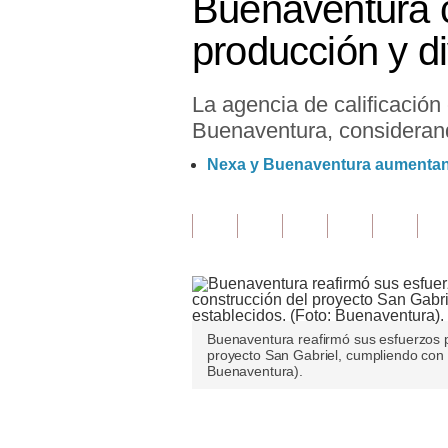
Buenaventura c
Finanzas Personales
producción y di
Inmobiliarias
La agencia de calificación
Plus G
Buenaventura, considerando
Opinión
Nexa y Buenaventura aumentan 
Editorial
Pregunta de hoy
Blogs
Tendencias
Buenaventura reafirmó sus esfuerzos pa
Lujo
proyecto San Gabriel, cumpliendo con l
Buenaventura).
Viajes
Moda
Únete a nuestro canal