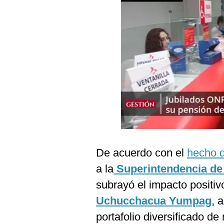
Podcast
Gestión TV
Videos
Fotogalerías
gestion.pe
¿quiénes
Somos?
De acuerdo con el
hecho d
Términos
Y
a la
Superintendencia de
Condiciones
subrayó el impacto positiv
Política
De
Uchucchacua Yumpag
, 
Privacidad
portafolio diversificado d
Politica