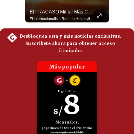
Politica
¿Qué Está Pasando En El Estrecho De Ormuz? | Gestión Mundo
El FRACASO Militar Más Caro De Medio Oriente | #radar24
De
Cookies
Un petrolero escuchó dos explosiones mientras atravesaba el estrecho de Ormuz. Aunque no se confirmó un ataque directo, el tránsito marítimo estaba prácticamente paralizado: solo cruzaron dos buques, frente a un promedio habitual de entre 130 y 140 diarios. #EstrechoDeOrmuz #Petroleo #NoticiasInternacionales #UltimaHora #Shorts 👉 Suscríbete y activa la campana para no perderte nuestro análisis diario. 🌎 Síguenos en nuestras redes sociales: 📌 Web oficial: https://gestion.pe/mundo/ 📌 LinkedIn: http://bit.ly/3HYIET0 📌 X (Twitter): http://bit.ly/4noZtX9 📌 TikTok: http://bit.ly/4evB6TO
El internacionalista Roberto Heimovits señaló que Arabia Saudita posee armamento avanzado comprado por decenas de miles de millones de dólares. Sin embargo, recuerda que combatió durante siete años contra los hutíes sin conseguir derrotarlos, pese a la enorme diferencia de poder militar. #ArabiaSaudita #Hutíes #RobertoHeimovits #Geopolítica #Guerra #NoticiasInternacionales #Shorts 👉 Suscríbete y activa la campana para no perderte nuestro análisis diario. 🌎 Síguenos en nuestras redes sociales: 📌 Web oficial: https://gestion.pe/mundo/ 📌 LinkedIn: http://bit.ly/3HYIET0 📌 X (Twitter): http://bit.ly/4noZtX9 📌 TikTok: http://bit.ly/4evB6TO
Preguntas
Frecuentes