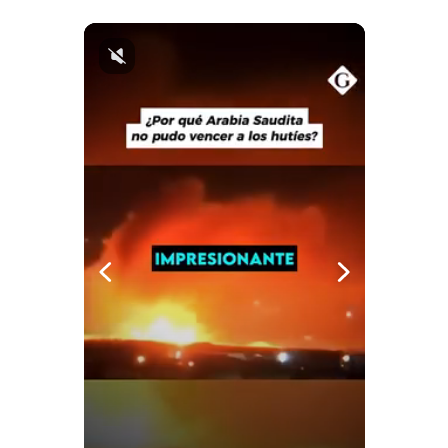
Notas Contratadas
Podcast
Gestión TV
Videos
Fotogalerías
gestion.pe
¿quiénes
Somos?
Términos
Y
Condiciones
Política
De
Privacidad