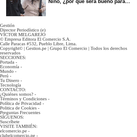
Niño, ¿por qué será bueno para
ahorristas?
Gestión
Director Periodístico (e)
VÍCTOR MELGAREJO
© Empresa Editora El Comercio S.A.
Calle Paracas #532, Pueblo Libre, Lima.
Copyright© | Gestion.pe | Grupo El Comercio | Todos los derechos
reservados
SECCIONES:
Portada
-
Economía
-
Mundo
-
Perú
-
Tu Dinero
-
Tecnología
CONTACTO:
¿Quiénes somos?
-
Términos y Condiciones
-
Política de Privacidad
-
Politica de Cookies
-
Preguntas Frecuentes
SÍGUENOS:
Suscríbete
VISITE TAMBIÉN:
elcomercio.pe
-
clubelcomercio.pe
-