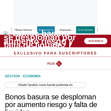
Últimas Noticias
Empresas G
Empresas
G de Gestión
Finanzas
Lo último
Peru Quiosco
SUSCRÍBETE
Portada
EXCLUSIVO PARA SUSCRIPTORES
Empresas
PLUS
G
Management & Empleo
GESTION
>
ECONOMIA
Economía
Añadir
Gestión
como fuente preferida en
Mercados
Bonos basura se desploman
Perú
por aumento riesgo y falta de
Política