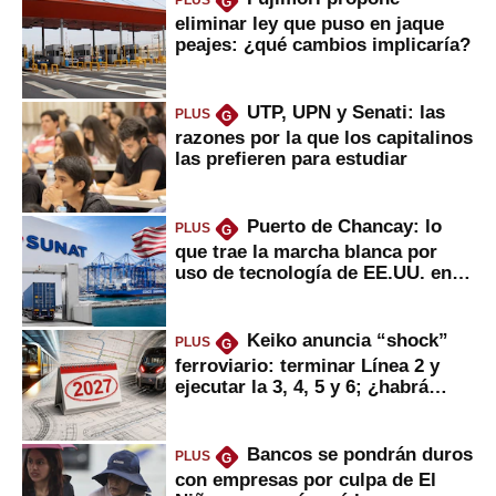
PLUS
G
eliminar ley que puso en jaque
peajes: ¿qué cambios implicaría?
UTP, UPN y Senati: las
PLUS
G
razones por la que los capitalinos
las prefieren para estudiar
Puerto de Chancay: lo
PLUS
G
que trae la marcha blanca por
uso de tecnología de EE.UU. en
mercancías
Keiko anuncia “shock”
PLUS
G
ferroviario: terminar Línea 2 y
ejecutar la 3, 4, 5 y 6; ¿habrá
avances?
Bancos se pondrán duros
PLUS
G
con empresas por culpa de El