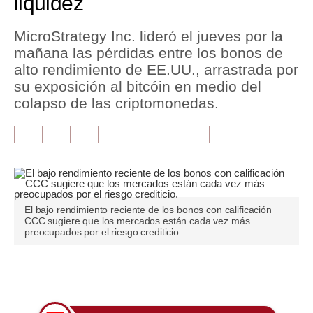
liquidez
Tu Dinero
MicroStrategy Inc. lideró el jueves por la
mañana las pérdidas entre los bonos de
Finanzas Personales
alto rendimiento de EE.UU., arrastrada por
Inmobiliarias
su exposición al bitcóin en medio del
colapso de las criptomonedas.
Plus G
Opinión
Editorial
Pregunta de hoy
El bajo rendimiento reciente de los bonos con calificación
CCC sugiere que los mercados están cada vez más
Blogs
preocupados por el riesgo crediticio.
Tendencias
Únete a nuestro canal
Lujo
Viajes