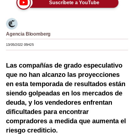
Suscríbete a YouTube
Moda
Estilos
Mundo
Agencia Bloomberg
EEUU
13/05/2022 05H25
México
Las compañías de grado especulativo
España
que no han alcanzo las proyecciones
Internacional
en esta temporada de resultados están
siendo golpeadas en los mercados de
Tecnología
deuda, y los vendedores enfrentan
Club del Suscriptor
dificultades para encontrar
Mix
compradores a medida que aumenta el
G de Gestión
riesgo crediticio.