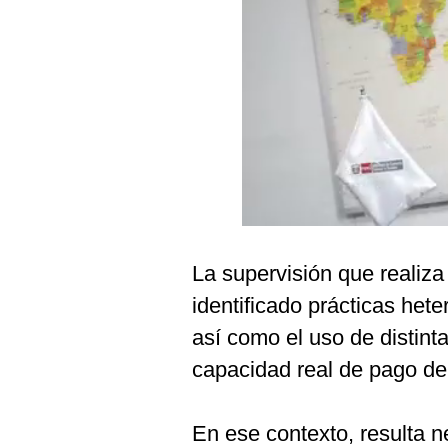
Podcast
Gestión TV
Videos
Fotogalerías
gestion.pe
¿quiénes
La supervisión que realiza
Somos?
identificado prácticas hete
Términos
Y
así como el uso de distint
Condiciones
capacidad real de pago de 
Política
De
Privacidad
En ese contexto, resulta 
Politica