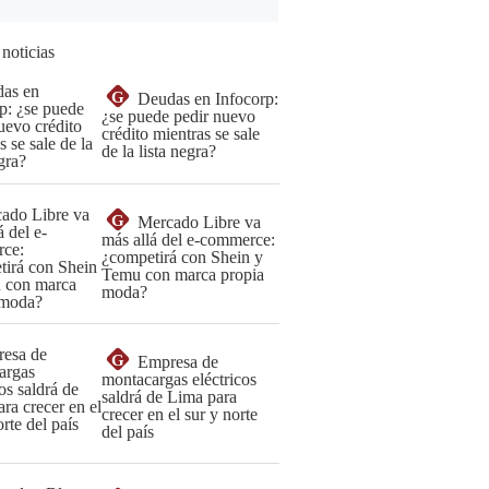
 noticias
G
Deudas en Infocorp:
¿se puede pedir nuevo
crédito mientras se sale
de la lista negra?
G
Mercado Libre va
más allá del e-commerce:
¿competirá con Shein y
Temu con marca propia
moda?
G
Empresa de
montacargas eléctricos
saldrá de Lima para
crecer en el sur y norte
del país