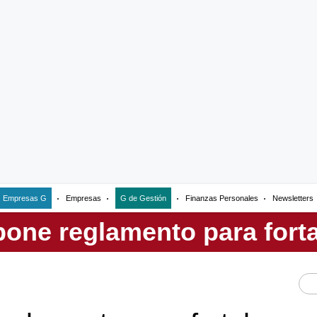
Empresas G
Empresas
G de Gestión
Finanzas Personales
Newsletters