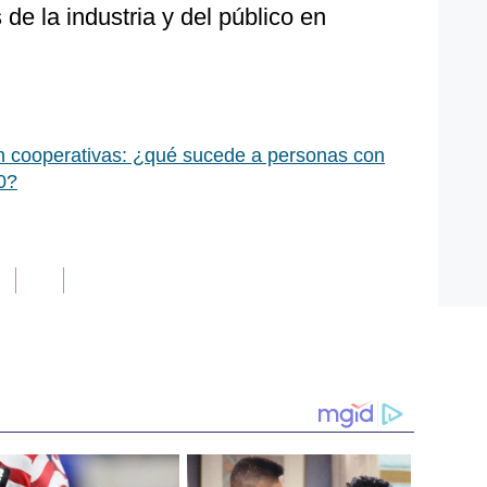
de la industria y del público en
n cooperativas: ¿qué sucede a personas con
0?