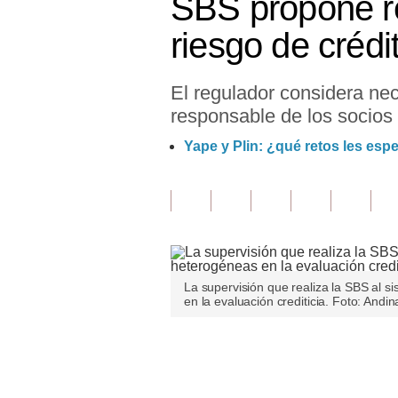
SBS propone re
Finanzas Personales
riesgo de crédi
Inmobiliarias
El regulador considera ne
Plus G
responsable de los socios 
Opinión
Yape y Plin: ¿qué retos les esp
Editorial
Pregunta de hoy
Blogs
Tendencias
La supervisión que realiza la SBS al s
en la evaluación crediticia. Foto: Andin
Lujo
Viajes
Únete a nuestro canal
Moda