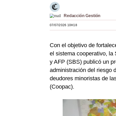
Estilos
Mundo
Redacción Gestión
07/07/2026 10H18
EEUU
México
Con el objetivo de fortalec
España
el sistema cooperativo, l
Internacional
y AFP (SBS) publicó un pr
Tecnología
administración del riesgo
deudores minoristas de las
Club del Suscriptor
(Coopac).
Mix
G de Gestión
Notas Contratadas