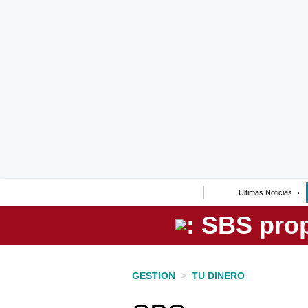
Lo último
Peru Quiosco
Portada
Empresas
Management & Empleo
Economía
Últimas Noticias
Mercados
Perú
Política
GESTION
>
TU DINERO
Tu Dinero