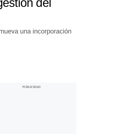
estión del
omueva una incorporación