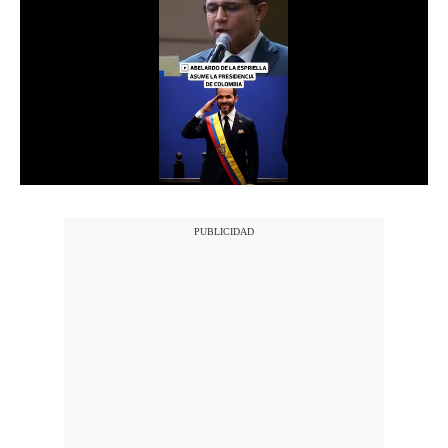
Notas Contratadas
Podcast
Gestión TV
Videos
Fotogalerías
gestion.pe
¿quiénes
Somos?
Términos
Y
Condiciones
Política
De
Privacidad