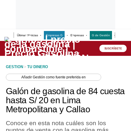
Últimas Noticias
Empresas G
Empresas
G de Gestión
Finanzas
Lo último
Peru Quiosco
SUSCRÍBETE
Portada
GESTION
>
TU DINERO
Empresas
Añadir
Gestión
como fuente preferida en
Management & Empleo
Galón de gasolina de 84 cuesta
Economía
hasta S/ 20 en Lima
Metropolitana y Callao
Mercados
Perú
Conoce en esta nota cuáles son los
puntos de venta con la gasolina más
Política