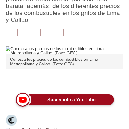
barata, además, de los diferentes precios
Tu Dinero
de los combustibles en los grifos de Lima
y Callao.
Finanzas Personales
Inmobiliarias
Plus G
Opinión
Conozca los precios de los combustibles en Lima
Metropolitana y Callao. (Foto: GEC)
Editorial
Pregunta de hoy
Únete a nuestro canal
Blogs
Suscríbete a YouTube
Tendencias
Lujo
Viajes