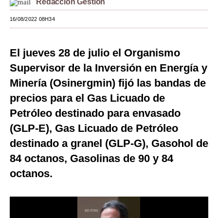
Redacción Gestión
Moda
16/08/2022 08H34
Estilos
El jueves 28 de julio el Organismo
Mundo
Supervisor de la Inversión en Energía y
EEUU
Minería (Osinergmin) fijó las bandas de
México
precios para el Gas Licuado de
Petróleo destinado para envasado
España
(GLP-E), Gas Licuado de Petróleo
Internacional
destinado a granel (GLP-G), Gasohol de
Tecnología
84 octanos, Gasolinas de 90 y 84
Club del Suscriptor
octanos.
Mix
G de Gestión