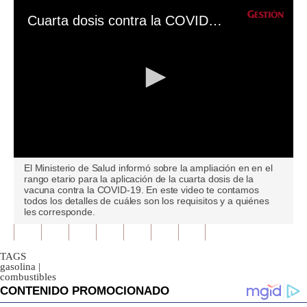
Cuarta dosis contra la COVID-19: ¿Cuáles son los requisitos y a quiénes les corresponde?
0
El Ministerio de Salud informó sobre la ampliación en en el
seconds
rango etario para la aplicación de la cuarta dosis de la
of
vacuna contra la COVID-19. En este video te contamos
0
todos los detalles de cuáles son los requisitos y a quiénes
seconds
les corresponde.
TAGS
gasolina
|
combustibles