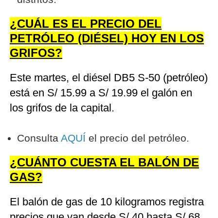
¿CUÁL ES EL PRECIO DEL
PETRÓLEO (DIÉSEL) HOY EN LOS
GRIFOS?
Este martes, el diésel DB5 S-50 (petróleo)
está en S/ 15.99 a S/ 19.99 el galón en
los grifos de la capital.
Consulta
AQUÍ
el precio del petróleo.
¿CUÁNTO CUESTA EL BALÓN DE
GAS?
El balón de gas de 10 kilogramos registra
precios que van desde S/ 40 hasta S/ 68