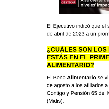
Podcast
Gestión TV
Videos
El Ejecutivo indicó que el
Fotogalerías
de abril de 2023 a un pro
¿CUÁLES SON LOS 
gestion.pe
ESTÁS EN EL PRIM
¿quiénes
ALIMENTARIO?
Somos?
Términos
El Bono
Alimentario
se vi
Y
Condiciones
de agosto a los afiliados 
Política
Contigo y Pensión 65 del M
De
Privacidad
(Midis).
Politica