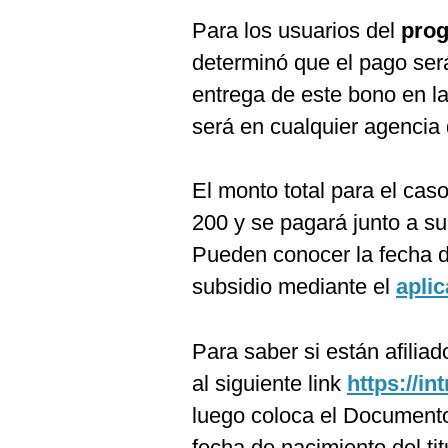
De
Cookies
Para los usuarios del
prog
Preguntas
determinó que el pago será
Frecuentes
entrega de este bono en l
será en cualquier agencia
El monto total para el cas
200 y se pagará junto a su
Pueden conocer la fecha d
subsidio mediante el
aplic
Para saber si están afilia
al siguiente link
https://in
luego coloca el Documento
fecha de nacimiento del tit