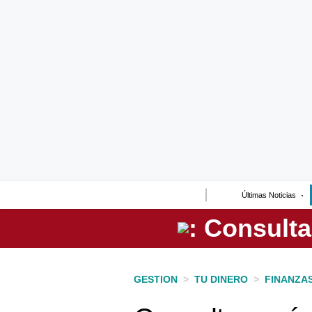
Lo último
Peru Quiosco
Portada
Empresas
Management & Empleo
Economía
Últimas Noticias
Mercados
Perú
Política
GESTION
>
TU DINERO
>
FINANZA
Tu Dinero