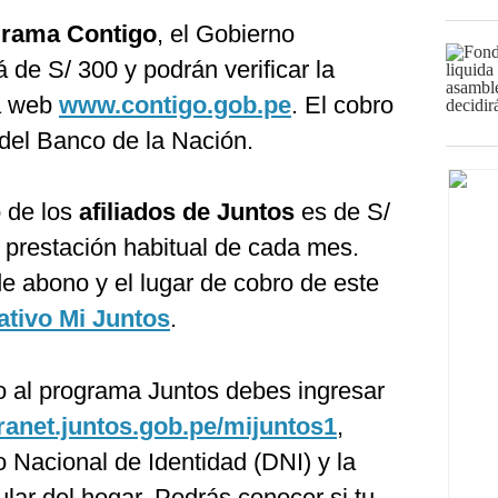
rama Contigo
, el Gobierno
 de S/ 300 y podrán verificar la
a web
www.contigo.gob.pe
. El cobro
 del Banco de la Nación.
o de los
afiliados de Juntos
es de S/
 prestación habitual de cada mes.
e abono y el lugar de cobro de este
ativo Mi Juntos
.
do al programa Juntos debes ingresar
tranet.juntos.gob.pe/mijuntos1
,
 Nacional de Identidad (DNI) y la
ular del hogar. Podrás conocer si tu