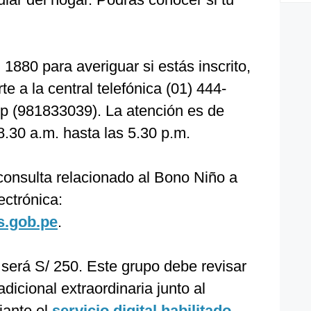
1880 para averiguar si estás inscrito,
 a la central telefónica (01) 444-
 (981833039). La atención es de
8.30 a.m. hasta las 5.30 p.m.
consulta relacionado al Bono Niño a
ectrónica:
s.gob.pe
.
será S/ 250. Este grupo debe revisar
dicional extraordinaria junto al
iante el
servicio digital habilitado