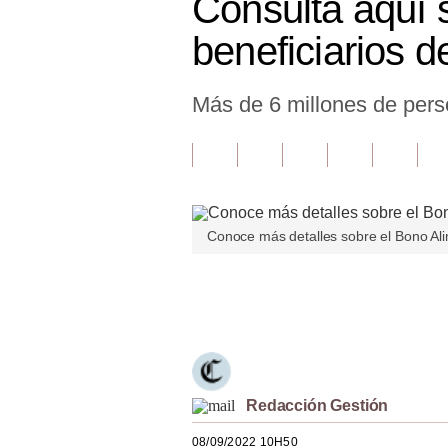
Consulta aquí s
Finanzas Personales
beneficiarios d
Inmobiliarias
Más de 6 millones de perso
Plus G
Opinión
Editorial
Pregunta de hoy
Conoce más detalles sobre el Bono Al
Blogs
Únete a nuestro canal
Tendencias
Lujo
Viajes
Redacción Gestión
Moda
08/09/2022 10H50