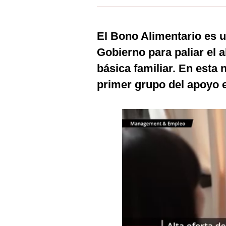
Estilos
Mundo
El Bono Alimentario es u
Gobierno para paliar el a
EEUU
básica familiar. En esta
México
primer grupo del apoyo
España
Internacional
Tecnología
Club del Suscriptor
Mix
G de Gestión
Notas Contratadas