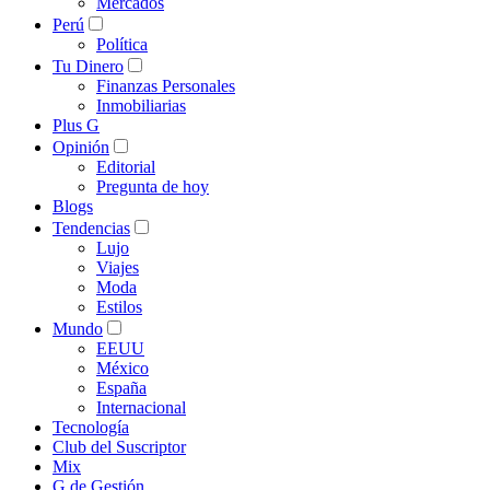
Mercados
Perú
Política
Tu Dinero
Finanzas Personales
Inmobiliarias
Plus G
Opinión
Editorial
Pregunta de hoy
Blogs
Tendencias
Lujo
Viajes
Moda
Estilos
Mundo
EEUU
México
España
Internacional
Tecnología
Club del Suscriptor
Mix
G de Gestión