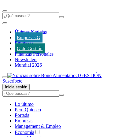
Últimas Noticias
Empresas G
Empresas
G de Gestión
Finanzas Personales
Newsletters
Mundial 2026
Suscríbete
Inicia sesión
Lo último
Peru Quiosco
Portada
Empresas
Management & Empleo
Economía