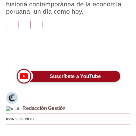
historia contemporánea de la economía
peruana, un día como hoy.
Tu Dinero
Finanzas Personales
Inmobiliarias
Plus G
Únete a nuestro canal
Opinión
Editorial
Suscríbete a YouTube
Pregunta de hoy
Blogs
Redacción Gestión
Tendencias
05/07/2025 19H07
Lujo
Viajes