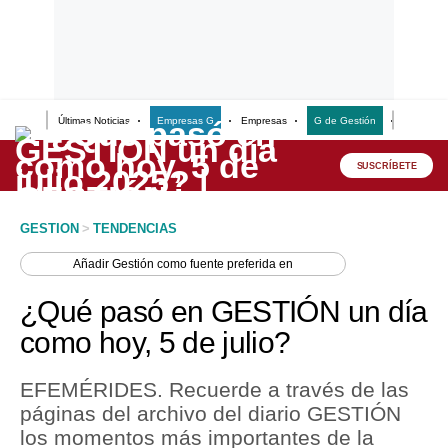
Últimas Noticias
Empresas G
Empresas
G de Gestión
Finanzas
Lo último
Peru Quiosco
SUSCRÍBETE
Portada
GESTION
>
TENDENCIAS
Empresas
Añadir
Gestión
como fuente preferida en
Management & Empleo
¿Qué pasó en GESTIÓN un día
Economía
como hoy, 5 de julio?
Mercados
EFEMÉRIDES. Recuerde a través de las
Perú
páginas del archivo del diario GESTIÓN
los momentos más importantes de la
Política