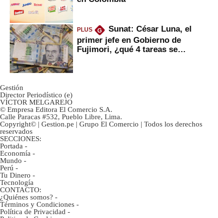
Sunat: César Luna, el
PLUS
G
primer jefe en Gobierno de
Fujimori, ¿qué 4 tareas se
marcan urgentes?
Gestión
Director Periodístico (e)
VÍCTOR MELGAREJO
© Empresa Editora El Comercio S.A.
Calle Paracas #532, Pueblo Libre, Lima.
Copyright© | Gestion.pe | Grupo El Comercio | Todos los derechos
reservados
SECCIONES:
Portada
-
Economía
-
Mundo
-
Perú
-
Tu Dinero
-
Tecnología
CONTACTO:
¿Quiénes somos?
-
Términos y Condiciones
-
Política de Privacidad
-