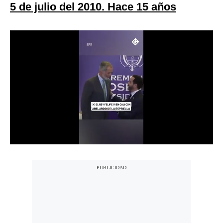
5 de julio del 2010. Hace 15 años
Moda
Estilos
Mundo
EEUU
México
España
Internacional
Tecnología
Club del Suscriptor
Mix
G de Gestión