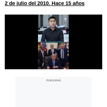
2 de julio del 2010. Hace 15 años
Moda
Estilos
Mundo
EEUU
México
España
Internacional
Tecnología
Club del Suscriptor
Mix
G de Gestión