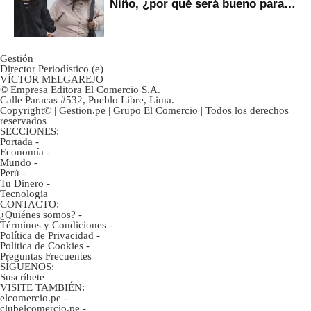
Niño, ¿por qué será bueno para
ahorristas?
Gestión
Director Periodístico (e)
VÍCTOR MELGAREJO
© Empresa Editora El Comercio S.A.
Calle Paracas #532, Pueblo Libre, Lima.
Copyright© | Gestion.pe | Grupo El Comercio | Todos los derechos
reservados
SECCIONES:
Portada
-
Economía
-
Mundo
-
Perú
-
Tu Dinero
-
Tecnología
CONTACTO:
¿Quiénes somos?
-
Términos y Condiciones
-
Política de Privacidad
-
Politica de Cookies
-
Preguntas Frecuentes
SÍGUENOS:
Suscríbete
VISITE TAMBIÉN:
elcomercio.pe
-
clubelcomercio.pe
-