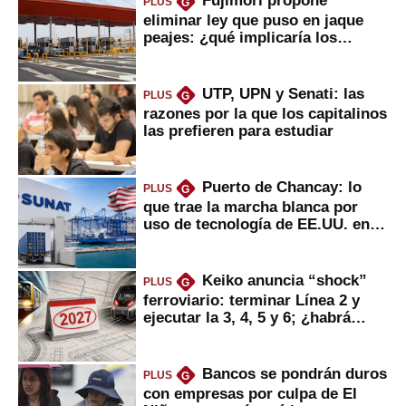
PLUS
G
eliminar ley que puso en jaque
peajes: ¿qué implicaría los
usuarios?
UTP, UPN y Senati: las
PLUS
G
razones por la que los capitalinos
las prefieren para estudiar
Puerto de Chancay: lo
PLUS
G
que trae la marcha blanca por
uso de tecnología de EE.UU. en
mercancías
Keiko anuncia “shock”
PLUS
G
ferroviario: terminar Línea 2 y
ejecutar la 3, 4, 5 y 6; ¿habrá
avances?
Bancos se pondrán duros
PLUS
G
con empresas por culpa de El