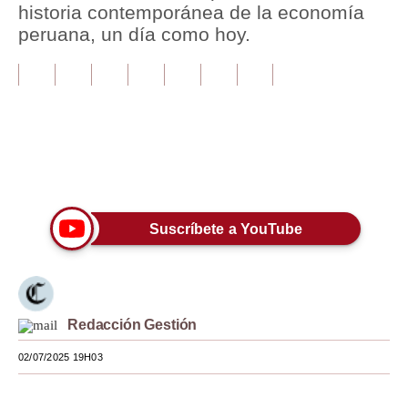
historia contemporánea de la economía
peruana, un día como hoy.
Tu Dinero
Finanzas Personales
Inmobiliarias
Plus G
Únete a nuestro canal
Opinión
Editorial
Suscríbete a YouTube
Pregunta de hoy
Blogs
Redacción Gestión
Tendencias
02/07/2025 19H03
Lujo
Viajes