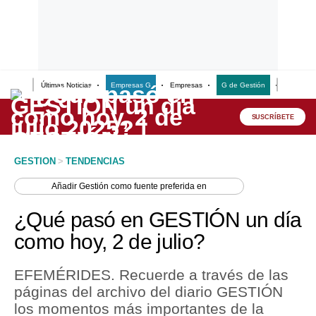
Últimas Noticias
Empresas G
Empresas
G de Gestión
Finanzas
Lo último
Peru Quiosco
SUSCRÍBETE
Portada
GESTION
>
TENDENCIAS
Empresas
Añadir
Gestión
como fuente preferida en
Management & Empleo
¿Qué pasó en GESTIÓN un día
Economía
como hoy, 2 de julio?
Mercados
EFEMÉRIDES. Recuerde a través de las
Perú
páginas del archivo del diario GESTIÓN
los momentos más importantes de la
Política