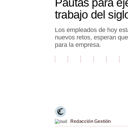
Pautas para eje
Finanzas Personales
trabajo del sig
Inmobiliarias
Los empleados de hoy están
Plus G
nuevos retos, esperan que 
Opinión
para la empresa.
Editorial
Pregunta de hoy
Blogs
Tendencias
Únete a nuestro canal
Lujo
Viajes
Redacción Gestión
Moda