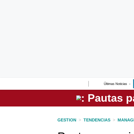
Lo último
Peru Quiosco
Portada
Empresas
Management & Empleo
Economía
Últimas Noticias
Mercados
Perú
Política
GESTION
>
TENDENCIAS
>
MANAG
Tu Dinero