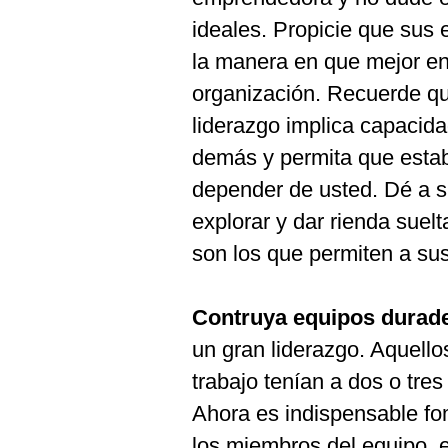
De
Cookies
ideales. Propicie que sus
Preguntas
la manera en que mejor en
Frecuentes
organización. Recuerde qu
liderazgo implica capacidad
demás y permita que establ
depender de usted. Dé a 
explorar y dar rienda suel
son los que permiten a su
Contruya equipos durad
un gran liderazgo. Aquello
trabajo tenían a dos o tre
Ahora es indispensable fo
los miembros del equipo, e