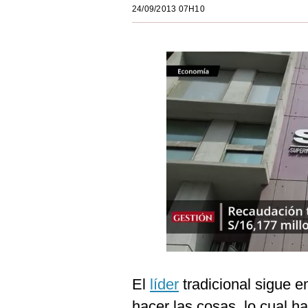
24/09/2013 07H10
Estilos
Mundo
EEUU
México
España
Internacional
Tecnología
Club del Suscriptor
Mix
G de Gestión
El
líder
tradicional sigue 
Notas Contratadas
hacer las cosas, lo cual ha