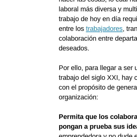
Podcast
laboral más diversa y mult
Gestión TV
trabajo de hoy en día req
entre los
trabajadores
, tr
Videos
colaboración entre depart
Fotogalerías
deseados.
Por ello, para llegar a ser 
gestion.pe
trabajo del siglo XXI, hay
¿quiénes
Somos?
con el propósito de genera
Términos
organización:
Y
Condiciones
Política
Permita que los colaborad
De
Privacidad
pongan a prueba sus ide
Politica
emprendedora y no dude e