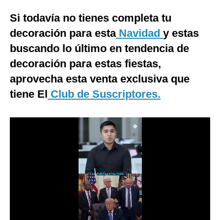
Moda
Si todavía no tienes completa tu
decoración para esta
Navidad
y estas
Estilos
buscando lo último en tendencia de
Mundo
decoración para estas fiestas,
EEUU
aprovecha esta venta exclusiva que
tiene El
Club de Suscriptores.
México
España
Internacional
Tecnología
Club del Suscriptor
Mix
G de Gestión