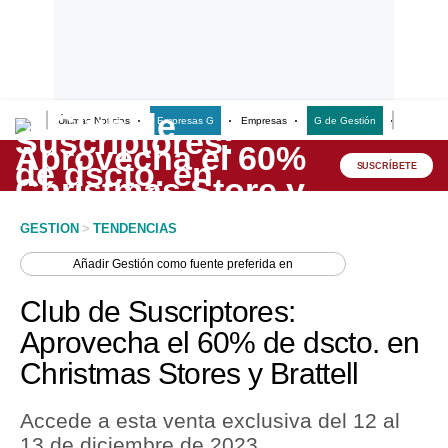
Últimas Noticias
Empresas G
Empresas
G de Gestión
Finanzas
Lo último
Peru Quiosco
SUSCRÍBETE
Portada
GESTION
>
TENDENCIAS
Empresas
Añadir
Gestión
como fuente preferida en
Management & Empleo
Club de Suscriptores:
Economía
Aprovecha el 60% de dscto. en
Christmas Stores y Brattell
Mercados
Perú
Accede a esta venta exclusiva del 12 al
13 de diciembre de 2023.
Política