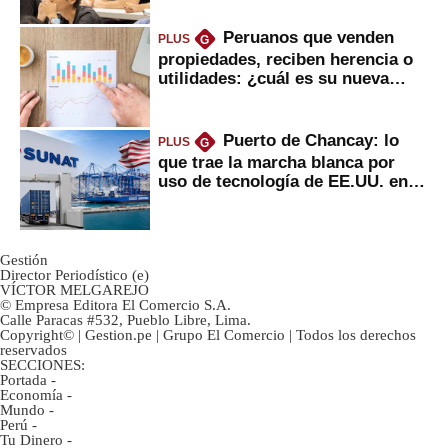
Peruanos que venden
PLUS
G
propiedades, reciben herencia o
utilidades: ¿cuál es su nueva
inversión clave?
Puerto de Chancay: lo
PLUS
G
que trae la marcha blanca por
uso de tecnología de EE.UU. en
mercancías
Gestión
Director Periodístico (e)
VÍCTOR MELGAREJO
© Empresa Editora El Comercio S.A.
Calle Paracas #532, Pueblo Libre, Lima.
Copyright© | Gestion.pe | Grupo El Comercio | Todos los derechos
reservados
SECCIONES:
Portada
-
Economía
-
Mundo
-
Perú
-
Tu Dinero
-