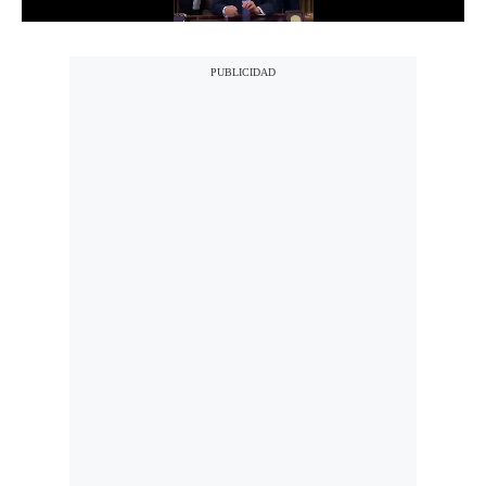
Notas Contratadas
Podcast
Gestión TV
Videos
Fotogalerías
gestion.pe
¿quiénes
Somos?
Términos
Y
Condiciones
Política
De
Privacidad