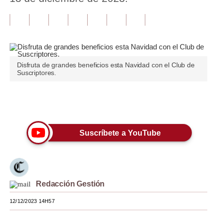
Tu Dinero
Finanzas Personales
Inmobiliarias
Disfruta de grandes beneficios esta Navidad con el Club de
Suscriptores.
Plus G
Opinión
Únete a nuestro canal
Editorial
Suscríbete a YouTube
Pregunta de hoy
Blogs
Tendencias
Redacción Gestión
Lujo
12/12/2023 14H57
Viajes