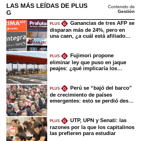
LAS MÁS LEÍDAS DE PLUS
Contenido de
G
Gestión
Ganancias de tres AFP se
PLUS
G
disparan más de 24%, pero en
una caen, ¿a cuál está afiliado
usted?
Fujimori propone
PLUS
G
eliminar ley que puso en jaque
peajes: ¿qué implicaría los
usuarios?
Perú se “bajó del barco”
PLUS
G
de crecimiento de países
emergentes: esto se perdió desde
2022
UTP, UPN y Senati: las
PLUS
G
razones por la que los capitalinos
las prefieren para estudiar