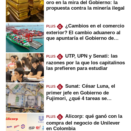
oro en la mira del Gobierno: la
propuesta contra la minería ilegal
¿Cambios en el comercio
PLUS
G
exterior? El cambio aduanero al
que apuntaría el Gobierno de
Fujimori
UTP, UPN y Senati: las
PLUS
G
razones por la que los capitalinos
las prefieren para estudiar
Sunat: César Luna, el
PLUS
G
primer jefe en Gobierno de
Fujimori, ¿qué 4 tareas se
marcan urgentes?
Alicorp: qué ganó con la
PLUS
G
compra del negocio de Unilever
en Colombia