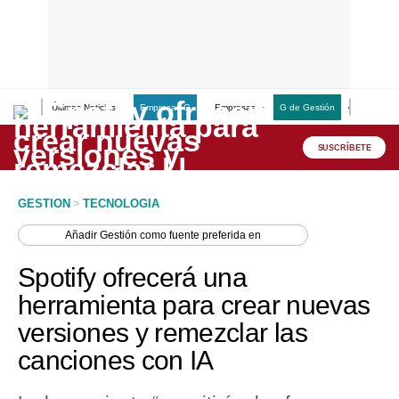
Últimas Noticias
Empresas G
Empresas
G de Gestión
Finanzas
Lo último
Peru Quiosco
SUSCRÍBETE
Portada
GESTION
>
TECNOLOGIA
Empresas
Añadir
Gestión
como fuente preferida en
Management & Empleo
Spotify ofrecerá una
Economía
herramienta para crear nuevas
versiones y remezclar las
Mercados
canciones con IA
Perú
Política