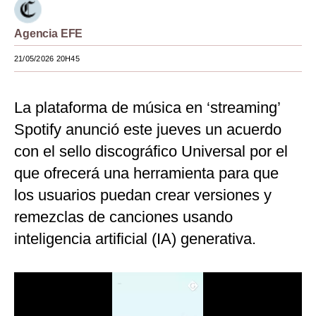
Moda
Agencia EFE
Estilos
21/05/2026 20H45
Mundo
La plataforma de música en ‘streaming’
EEUU
Spotify anunció este jueves un acuerdo
México
con el sello discográfico Universal por el
España
que ofrecerá una herramienta para que
Internacional
los usuarios puedan crear versiones y
remezclas de canciones usando
Tecnología
inteligencia artificial (IA) generativa.
Club del Suscriptor
Mix
G de Gestión