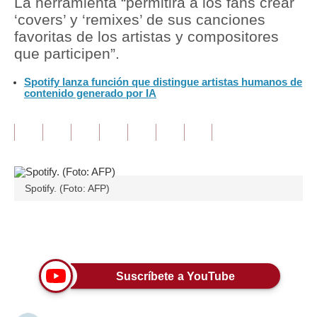
La herramienta “permitirá a los fans crear
‘covers’ y ‘remixes’ de sus canciones
Tu Dinero
favoritas de los artistas y compositores
que participen”.
Finanzas Personales
Spotify lanza función que distingue artistas humanos de
Inmobiliarias
contenido generado por IA
Plus G
Opinión
Editorial
Spotify. (Foto: AFP)
Pregunta de hoy
Blogs
Únete a nuestro canal
Tendencias
Suscríbete a YouTube
Lujo
Viajes