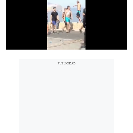
Notas Contratadas
Podcast
Gestión TV
Videos
Fotogalerías
gestion.pe
¿quiénes
Somos?
Términos
Y
Condiciones
Política
De
Privacidad