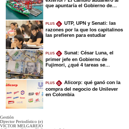
que apuntaría el Gobierno de
Fujimori
UTP, UPN y Senati: las
PLUS
G
razones por la que los capitalinos
las prefieren para estudiar
Sunat: César Luna, el
PLUS
G
primer jefe en Gobierno de
Fujimori, ¿qué 4 tareas se
marcan urgentes?
Alicorp: qué ganó con la
PLUS
G
compra del negocio de Unilever
en Colombia
Gestión
Director Periodístico (e)
VÍCTOR MELGAREJO