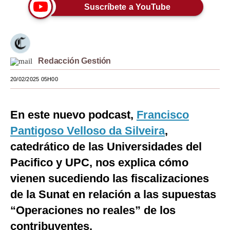
Suscríbete a YouTube
Moda
Estilos
Mundo
Redacción Gestión
EEUU
20/02/2025 05H00
México
En este nuevo podcast,
Francisco
España
Pantigoso Velloso da Silveira
,
Internacional
catedrático de las Universidades del
Tecnología
Pacifico y UPC, nos explica cómo
vienen sucediendo las fiscalizaciones
Club del Suscriptor
de la Sunat en relación a las supuestas
Mix
“Operaciones no reales” de los
G de Gestión
contribuyentes.