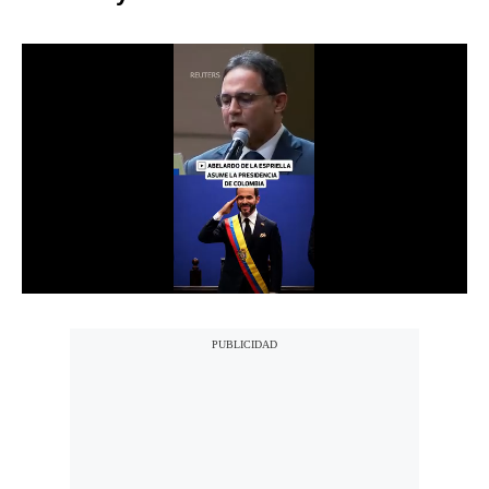
Notas Contratadas
Podcast
Gestión TV
Videos
Fotogalerías
gestion.pe
¿quiénes
Somos?
Términos
Y
Condiciones
Política
De
Privacidad