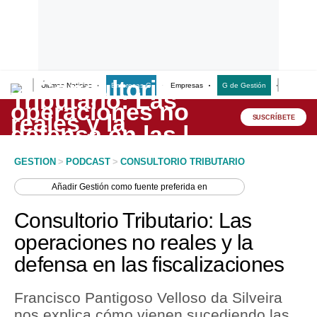
Últimas Noticias
Empresas G
Empresas
G de Gestión
Finanzas
Lo último
Peru Quiosco
SUSCRÍBETE
Portada
GESTION
>
PODCAST
>
CONSULTORIO TRIBUTARIO
Empresas
Añadir
Gestión
como fuente preferida en
Management & Empleo
Consultorio Tributario: Las
Economía
operaciones no reales y la
defensa en las fiscalizaciones
Mercados
Perú
Francisco Pantigoso Velloso da Silveira
nos explica cómo vienen sucediendo las
Política