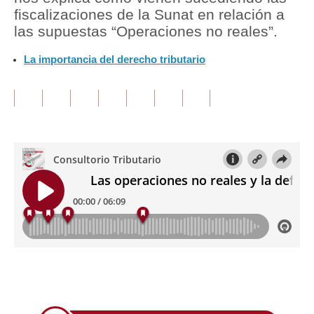
fiscalizaciones de la Sunat en relación a
Tu Dinero
las supuestas “Operaciones no reales”.
Finanzas Personales
La importancia del derecho tributario
Inmobiliarias
Plus G
Opinión
Editorial
Pregunta de hoy
Blogs
Tendencias
Lujo
Únete a nuestro canal
Viajes