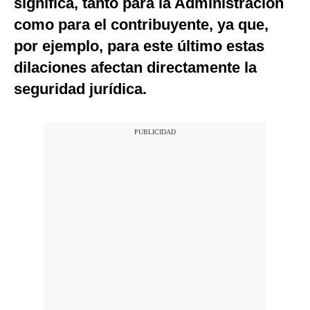
significa, tanto para la Administración
Notas Contratadas
como para el contribuyente, ya que,
Podcast
por ejemplo, para este último estas
dilaciones afectan directamente la
Gestión TV
seguridad jurídica.
Videos
Fotogalerías
gestion.pe
¿quiénes
Somos?
Términos
Y
Condiciones
Política
De
Privacidad