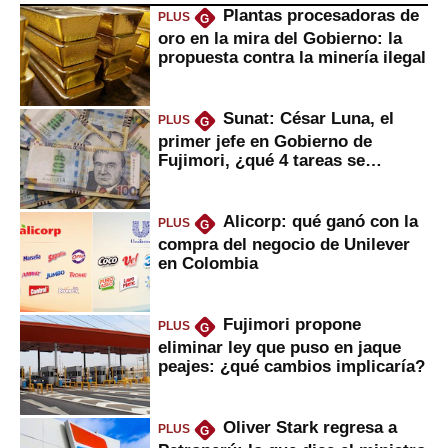
Plantas procesadoras de
PLUS
G
oro en la mira del Gobierno: la
propuesta contra la minería ilegal
Sunat: César Luna, el
PLUS
G
primer jefe en Gobierno de
Fujimori, ¿qué 4 tareas se
marcan urgentes?
Alicorp: qué ganó con la
PLUS
G
compra del negocio de Unilever
en Colombia
Fujimori propone
PLUS
G
eliminar ley que puso en jaque
peajes: ¿qué cambios implicaría?
Oliver Stark regresa a
PLUS
G