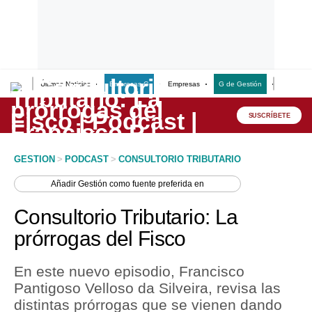
Últimas Noticias
Empresas G
Empresas
G de Gestión
Finanzas
Lo último
Peru Quiosco
SUSCRÍBETE
Portada
GESTION
>
PODCAST
>
CONSULTORIO TRIBUTARIO
Empresas
Añadir
Gestión
como fuente preferida en
Management & Empleo
Consultorio Tributario: La
Economía
prórrogas del Fisco
Mercados
En este nuevo episodio, Francisco
Perú
Pantigoso Velloso da Silveira, revisa las
distintas prórrogas que se vienen dando
Política