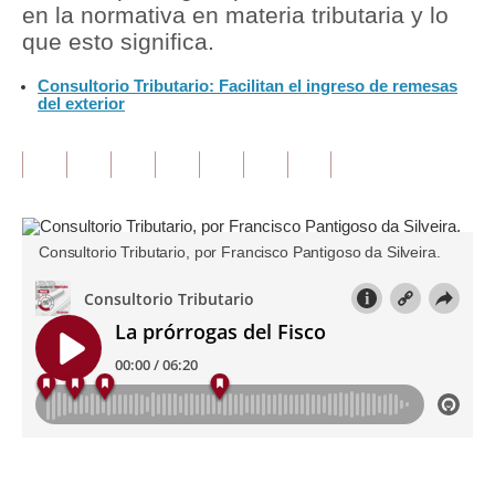
en la normativa en materia tributaria y lo
que esto significa.
Tu Dinero
Consultorio Tributario: Facilitan el ingreso de remesas
Finanzas Personales
del exterior
Inmobiliarias
Plus G
Opinión
Consultorio Tributario, por Francisco Pantigoso da Silveira.
Editorial
Pregunta de hoy
Blogs
Tendencias
Lujo
Viajes
Únete a nuestro canal