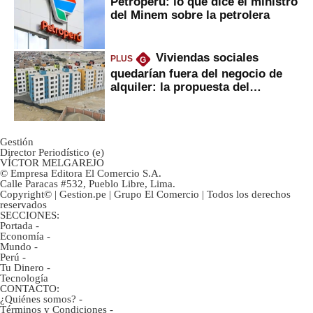
Petroperú: lo que dice el ministro
del Minem sobre la petrolera
Viviendas sociales
PLUS
G
quedarían fuera del negocio de
alquiler: la propuesta del
gobierno
Gestión
Director Periodístico (e)
VÍCTOR MELGAREJO
© Empresa Editora El Comercio S.A.
Calle Paracas #532, Pueblo Libre, Lima.
Copyright© | Gestion.pe | Grupo El Comercio | Todos los derechos
reservados
SECCIONES:
Portada
-
Economía
-
Mundo
-
Perú
-
Tu Dinero
-
Tecnología
CONTACTO:
¿Quiénes somos?
-
Términos y Condiciones
-