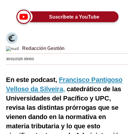
Moda
Suscríbete a YouTube
Estilos
Mundo
EEUU
Redacción Gestión
México
30/01/2025 05H00
España
En este podcast,
Francisco Pantigoso
Internacional
Velloso da Silveira,
catedrático de las
Tecnología
Universidades del Pacífico y UPC,
Club del Suscriptor
revisa las distintas prórrogas que se
vienen dando en la normativa en
Mix
materia tributaria y lo que esto
G de Gestión