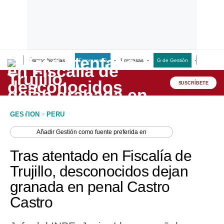
Últimas Noticias
Empresas G
Empresas
G de Gestión
Finanzas
Lo último
Peru Quiosco
SUSCRÍBETE
Portada
GESTION
>
PERU
Empresas
Añadir
Gestión
como fuente preferida en
Management & Empleo
Tras atentado en Fiscalía de
Economía
Trujillo, desconocidos dejan
granada en penal Castro
Mercados
Castro
Perú
Política