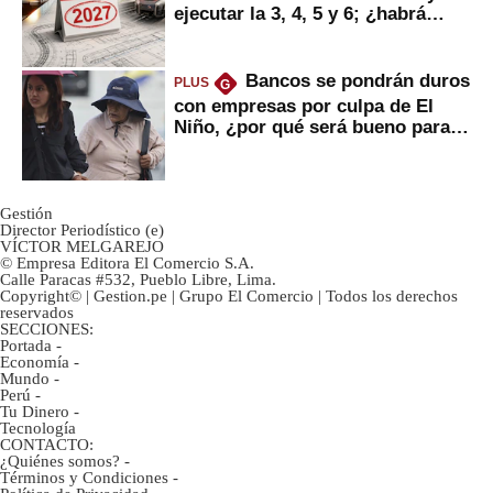
ejecutar la 3, 4, 5 y 6; ¿habrá
avances?
Bancos se pondrán duros
PLUS
G
con empresas por culpa de El
Niño, ¿por qué será bueno para
ahorristas?
Gestión
Director Periodístico (e)
VÍCTOR MELGAREJO
© Empresa Editora El Comercio S.A.
Calle Paracas #532, Pueblo Libre, Lima.
Copyright© | Gestion.pe | Grupo El Comercio | Todos los derechos
reservados
SECCIONES:
Portada
-
Economía
-
Mundo
-
Perú
-
Tu Dinero
-
Tecnología
CONTACTO:
¿Quiénes somos?
-
Términos y Condiciones
-