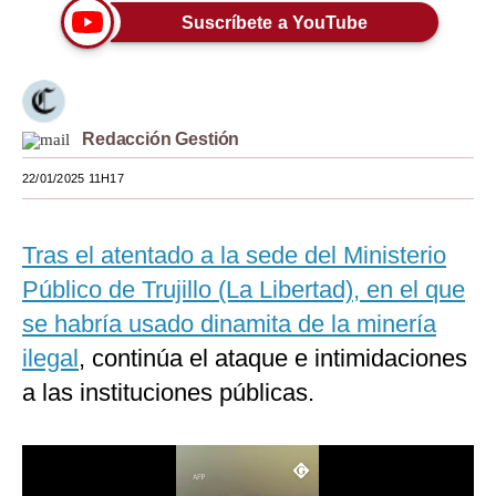
Suscríbete a YouTube
Moda
Estilos
Mundo
Redacción Gestión
EEUU
22/01/2025 11H17
México
Tras el atentado a la sede del Ministerio
España
Público de Trujillo (La Libertad), en el que
Internacional
se habría usado dinamita de la minería
Tecnología
ilegal
, continúa el ataque e intimidaciones
Club del Suscriptor
a las instituciones públicas.
Mix
G de Gestión