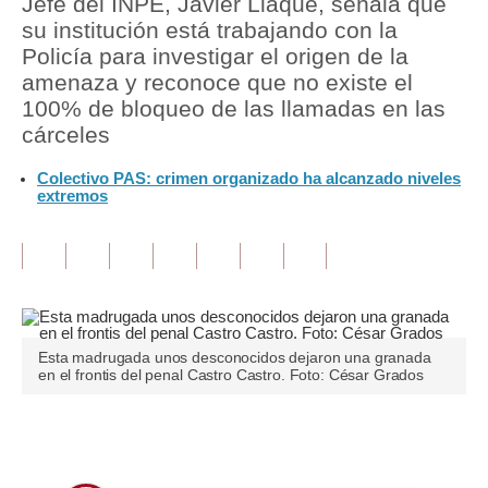
Jefe del INPE, Javier Llaque, señala que
su institución está trabajando con la
Tu Dinero
Policía para investigar el origen de la
amenaza y reconoce que no existe el
Finanzas Personales
100% de bloqueo de las llamadas en las
Inmobiliarias
cárceles
Plus G
Colectivo PAS: crimen organizado ha alcanzado niveles
extremos
Opinión
Editorial
Pregunta de hoy
Blogs
Esta madrugada unos desconocidos dejaron una granada
en el frontis del penal Castro Castro. Foto: César Grados
Tendencias
Lujo
Únete a nuestro canal
Viajes