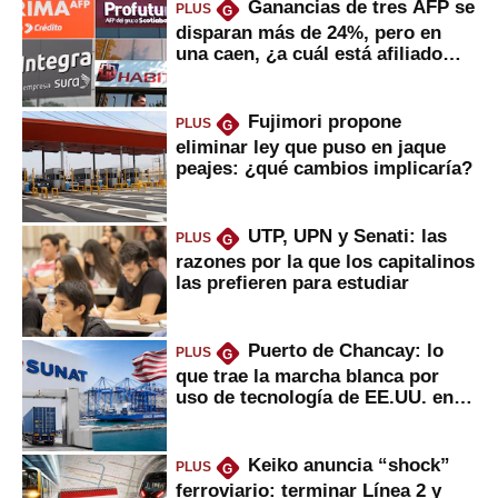
Ganancias de tres AFP se
PLUS
G
disparan más de 24%, pero en
una caen, ¿a cuál está afiliado
usted?
Fujimori propone
PLUS
G
eliminar ley que puso en jaque
peajes: ¿qué cambios implicaría?
UTP, UPN y Senati: las
PLUS
G
razones por la que los capitalinos
las prefieren para estudiar
Puerto de Chancay: lo
PLUS
G
que trae la marcha blanca por
uso de tecnología de EE.UU. en
mercancías
Keiko anuncia “shock”
PLUS
G
ferroviario: terminar Línea 2 y