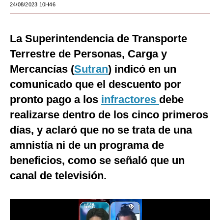
24/08/2023 10H46
Moda
Estilos
La Superintendencia de Transporte
Terrestre de Personas, Carga y
Mundo
Mercancías (
Sutran
) indicó en un
EEUU
comunicado que el descuento por
México
pronto pago a los
infractores
debe
realizarse dentro de los cinco primeros
España
días, y aclaró que no se trata de una
Internacional
amnistía ni de un programa de
Tecnología
beneficios, como se señaló que un
Club del Suscriptor
canal de televisión.
Mix
G de Gestión