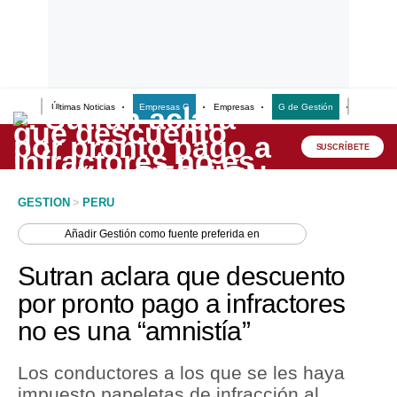
Últimas Noticias
Empresas G
Empresas
G de Gestión
Finanzas
Lo último
Peru Quiosco
SUSCRÍBETE
Portada
GESTION
>
PERU
Empresas
Añadir
Gestión
como fuente preferida en
Management & Empleo
Sutran aclara que descuento
Economía
por pronto pago a infractores
no es una “amnistía”
Mercados
Perú
Los conductores a los que se les haya
impuesto papeletas de infracción al
Política