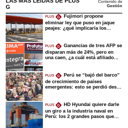
LAS MÁS LEÍDAS DE PLUS
Contenido de
G
Gestión
Fujimori propone
PLUS
G
eliminar ley que puso en jaque
peajes: ¿qué implicaría los
usuarios?
Ganancias de tres AFP se
PLUS
G
disparan más de 24%, pero en
una caen, ¿a cuál está afiliado
usted?
Perú se “bajó del barco”
PLUS
G
de crecimiento de países
emergentes: esto se perdió desde
2022
HD Hyundai quiere darle
PLUS
G
un giro a la industria naval en
Perú: los 2 grandes pasos que
daría