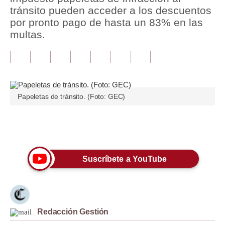
tránsito pueden acceder a los descuentos
Tu Dinero
por pronto pago de hasta un 83% en las
multas.
Finanzas Personales
Inmobiliarias
Plus G
Papeletas de tránsito. (Foto: GEC)
Opinión
Editorial
Únete a nuestro canal
Pregunta de hoy
Suscríbete a YouTube
Blogs
Tendencias
Lujo
Redacción Gestión
Viajes