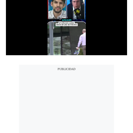
Notas Contratadas
Podcast
Gestión TV
Videos
Fotogalerías
gestion.pe
¿quiénes
Somos?
Términos
Y
Condiciones
Política
De
Privacidad