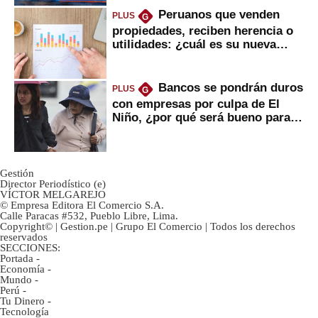
Peruanos que venden
PLUS
G
propiedades, reciben herencia o
utilidades: ¿cuál es su nueva
inversión clave?
Bancos se pondrán duros
PLUS
G
con empresas por culpa de El
Niño, ¿por qué será bueno para
ahorristas?
Gestión
Director Periodístico (e)
VÍCTOR MELGAREJO
© Empresa Editora El Comercio S.A.
Calle Paracas #532, Pueblo Libre, Lima.
Copyright© | Gestion.pe | Grupo El Comercio | Todos los derechos
reservados
SECCIONES:
Portada
-
Economía
-
Mundo
-
Perú
-
Tu Dinero
-
Tecnología