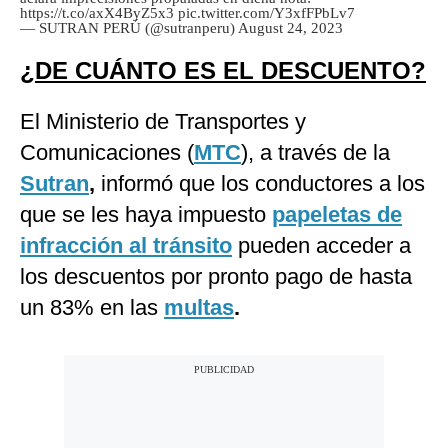
https://t.co/axX4ByZ5x3
pic.twitter.com/Y3xfFPbLv7
— SUTRAN PERÚ (@sutranperu)
August 24, 2023
¿DE CUÁNTO ES EL DESCUENTO?
El Ministerio de Transportes y
Comunicaciones (
MTC
), a través de la
Sutran
,
informó que los conductores a los
que se les haya impuesto
papeletas de
infracción al tránsito
pueden acceder a
los descuentos por pronto pago de hasta
un 83% en las
multas
.