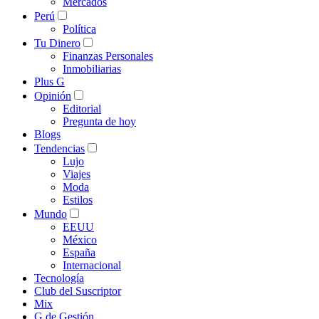
Mercados
Perú
Política
Tu Dinero
Finanzas Personales
Inmobiliarias
Plus G
Opinión
Editorial
Pregunta de hoy
Blogs
Tendencias
Lujo
Viajes
Moda
Estilos
Mundo
EEUU
México
España
Internacional
Tecnología
Club del Suscriptor
Mix
G de Gestión