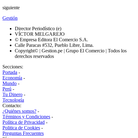
siguiente
Gestión
Director Periodístico (e)
VÍCTOR MELGAREJO
© Empresa Editora El Comercio S.A.
Calle Paracas #532, Pueblo Libre, Lima.
Copyright© | Gestion.pe | Grupo El Comercio | Todos los
derechos reservados
Secciones:
Portada
-
Economía
-
Mundo
-
Perú
-
Tu Dinero
-
Tecnología
Contacto:
¿Quiénes somos?
-
Términos y Condiciones
-
Política de Privacidad
-
Politica de Cookies
-
Preguntas Frecuentes