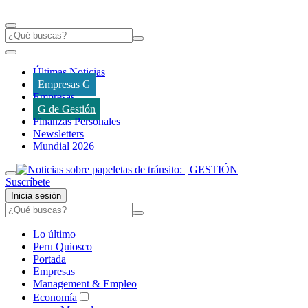
Últimas Noticias
Empresas G
Empresas
G de Gestión
Finanzas Personales
Newsletters
Mundial 2026
Suscríbete
Inicia sesión
Lo último
Peru Quiosco
Portada
Empresas
Management & Empleo
Economía