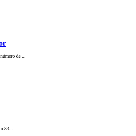
or
número de ...
n 83...