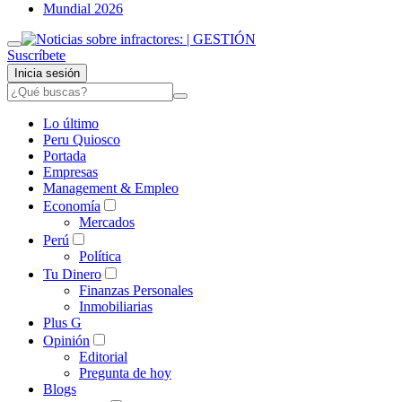
Mundial 2026
Suscríbete
Inicia sesión
Lo último
Peru Quiosco
Portada
Empresas
Management & Empleo
Economía
Mercados
Perú
Política
Tu Dinero
Finanzas Personales
Inmobiliarias
Plus G
Opinión
Editorial
Pregunta de hoy
Blogs