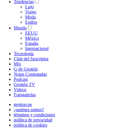
Tendencias
Lujo
Viajes
Moda
Estilos
Mundo
EEUU
México
España
Internacional
Tecnología
Club del Suscriptor
Mix
G de Gestión
Notas Contratadas
Podcast
Gestión TV
Videos
Fotogalerías
gestion.pe
¿quiénes somos?
términos y condiciones
política de privacidad
politica de cookies