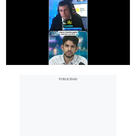
Notas Contratadas
Podcast
Gestión TV
Videos
Fotogalerías
gestion.pe
¿quiénes
Somos?
Términos
Y
Condiciones
Política
De
Privacidad