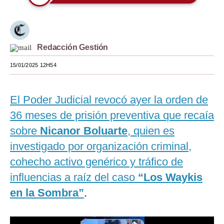
Moda
Estilos
Redacción Gestión
Mundo
15/01/2025 12H54
EEUU
México
El Poder Judicial revocó ayer la orden de
36 meses de prisión preventiva que recaía
España
sobre
Nicanor Boluarte
, quien es
Internacional
investigado por organización criminal,
Tecnología
cohecho activo genérico y tráfico de
Club del Suscriptor
influencias a raíz del caso
“Los Waykis
en la Sombra”
.
Mix
G de Gestión