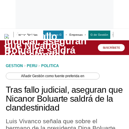
Últimas Noticias
Empresas G
Empresas
G de Gestión
Finanzas
Lo último
Peru Quiosco
SUSCRÍBETE
Portada
GESTION
>
PERU
>
POLITICA
Empresas
Añadir
Gestión
como fuente preferida en
Management & Empleo
Tras fallo judicial, aseguran que
Economía
Nicanor Boluarte saldrá de la
clandestinidad
Mercados
Perú
Luis Vivanco señala que sobre el
hermano de la presidenta Dina Boluarte
Política