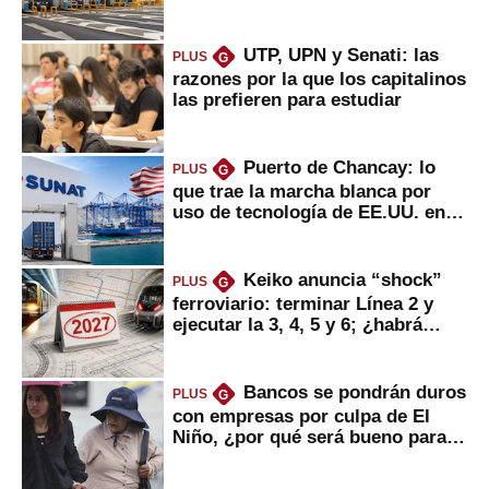
usuarios?
UTP, UPN y Senati: las
PLUS
G
razones por la que los capitalinos
las prefieren para estudiar
Puerto de Chancay: lo
PLUS
G
que trae la marcha blanca por
uso de tecnología de EE.UU. en
mercancías
Keiko anuncia “shock”
PLUS
G
ferroviario: terminar Línea 2 y
ejecutar la 3, 4, 5 y 6; ¿habrá
avances?
Bancos se pondrán duros
PLUS
G
con empresas por culpa de El
Niño, ¿por qué será bueno para
ahorristas?