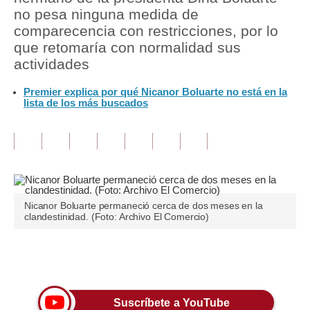
no pesa ninguna medida de
Tu Dinero
comparecencia con restricciones, por lo
que retomaría con normalidad sus
Finanzas Personales
actividades
Inmobiliarias
Premier explica por qué Nicanor Boluarte no está en la
lista de los más buscados
Plus G
Opinión
Editorial
Pregunta de hoy
Nicanor Boluarte permaneció cerca de dos meses en la
clandestinidad. (Foto: Archivo El Comercio)
Blogs
Tendencias
Únete a nuestro canal
Lujo
Suscríbete a YouTube
Viajes