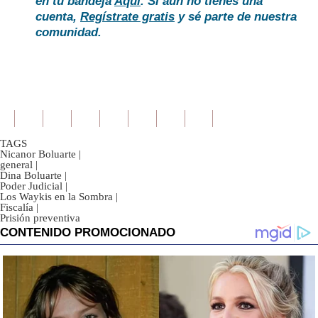
en tu bandeja
Aquí
. Si aún no tienes una
cuenta,
Regístrate gratis
y sé parte de nuestra
comunidad.
TAGS
Nicanor Boluarte
|
general
|
Dina Boluarte
|
Poder Judicial
|
Los Waykis en la Sombra
|
Fiscalía
|
Prisión preventiva