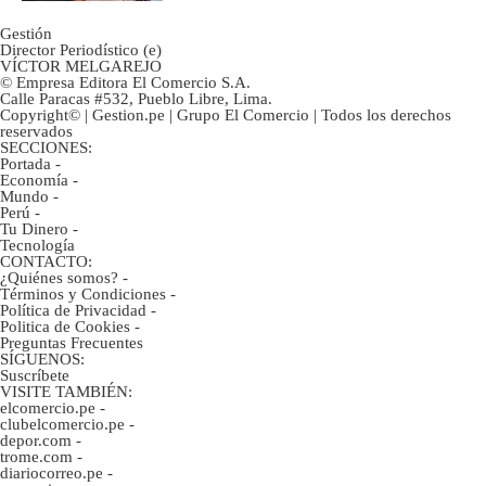
Gestión
Director Periodístico (e)
VÍCTOR MELGAREJO
© Empresa Editora El Comercio S.A.
Calle Paracas #532, Pueblo Libre, Lima.
Copyright© | Gestion.pe | Grupo El Comercio | Todos los derechos
reservados
SECCIONES:
Portada
-
Economía
-
Mundo
-
Perú
-
Tu Dinero
-
Tecnología
CONTACTO:
¿Quiénes somos?
-
Términos y Condiciones
-
Política de Privacidad
-
Politica de Cookies
-
Preguntas Frecuentes
SÍGUENOS:
Suscríbete
VISITE TAMBIÉN:
elcomercio.pe
-
clubelcomercio.pe
-
depor.com
-
trome.com
-
diariocorreo.pe
-