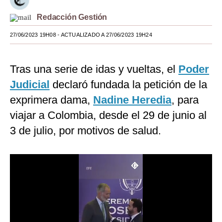
Moda
Redacción Gestión
Estilos
27/06/2023 19H08
- ACTUALIZADO A 27/06/2023 19H24
Mundo
Tras una serie de idas y vueltas, el
Poder
EEUU
Judicial
declaró fundada la petición de la
México
exprimera dama,
Nadine Heredia
, para
viajar a Colombia, desde el 29 de junio al
España
3 de julio, por motivos de salud.
Internacional
Tecnología
Club del Suscriptor
Mix
G de Gestión