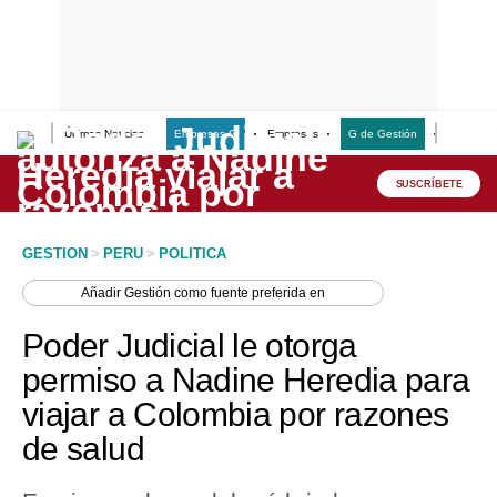
Últimas Noticias
Empresas G
Empresas
G de Gestión
Finanzas
Lo último
Peru Quiosco
SUSCRÍBETE
Portada
GESTION
>
PERU
>
POLITICA
Empresas
Añadir
Gestión
como fuente preferida en
Management & Empleo
Poder Judicial le otorga
Economía
permiso a Nadine Heredia para
viajar a Colombia por razones
Mercados
de salud
Perú
Política