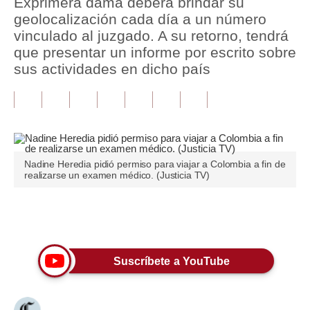
Exprimera dama deberá brindar su
geolocalización cada día a un número
Tu Dinero
vinculado al juzgado. A su retorno, tendrá
que presentar un informe por escrito sobre
Finanzas Personales
sus actividades en dicho país
Inmobiliarias
Plus G
Opinión
Nadine Heredia pidió permiso para viajar a Colombia a fin de
Editorial
realizarse un examen médico. (Justicia TV)
Pregunta de hoy
Únete a nuestro canal
Blogs
Tendencias
Suscríbete a YouTube
Lujo
Viajes