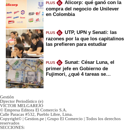
Alicorp: qué ganó con la
PLUS
G
compra del negocio de Unilever
en Colombia
UTP, UPN y Senati: las
PLUS
G
razones por la que los capitalinos
las prefieren para estudiar
Sunat: César Luna, el
PLUS
G
primer jefe en Gobierno de
Fujimori, ¿qué 4 tareas se
marcan urgentes?
Gestión
Director Periodístico (e)
VÍCTOR MELGAREJO
© Empresa Editora El Comercio S.A.
Calle Paracas #532, Pueblo Libre, Lima.
Copyright© | Gestion.pe | Grupo El Comercio | Todos los derechos
reservados
SECCIONES: