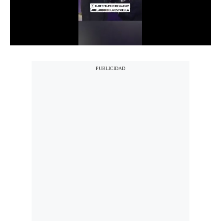
Notas Contratadas
Podcast
Gestión TV
Videos
Fotogalerías
gestion.pe
¿quiénes
Somos?
Términos
Y
Condiciones
Política
De
Privacidad