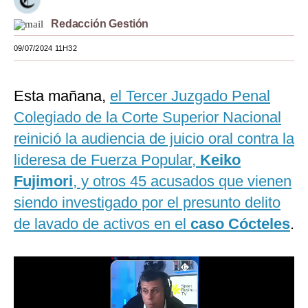
Moda
Redacción Gestión
Estilos
09/07/2024 11H32
Mundo
Esta mañana,
el Tercer Juzgado Penal
EEUU
Colegiado de la Corte Superior Nacional
México
reinició la audiencia de juicio oral contra la
lideresa de Fuerza Popular,
Keiko
España
Fujimori
, y otros 45 acusados que vienen
Internacional
siendo investigado por el presunto delito
Tecnología
de lavado de activos en el
caso Cócteles
.
Club del Suscriptor
Mix
G de Gestión