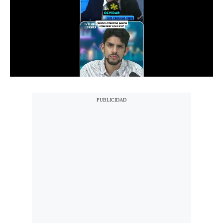
Notas Contratadas
Podcast
Gestión TV
Videos
Fotogalerías
gestion.pe
¿quiénes
Somos?
Términos
Y
Condiciones
Política
De
Privacidad