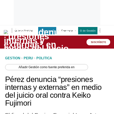
Últimas Noticias
Empresas G
Empresas
G de Gestión
Finanzas
Lo último
Peru Quiosco
SUSCRÍBETE
Portada
GESTION
>
PERU
>
POLITICA
Empresas
Añadir
Gestión
como fuente preferida en
Management & Empleo
Pérez denuncia “presiones
Economía
internas y externas” en medio
del juicio oral contra Keiko
Mercados
Fujimori
Perú
Política