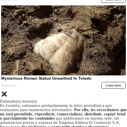
Estimado(a) lector(a)
En Gestión, valoramos profundamente la labor periodística que
realizamos para mantenerlos informados.
Por ello, les recordamos que
no está permitido, reproducir, comercializar, distribuir, copiar total
o parcialmente los contenidos
que publicamos en nuestra web, sin
autorizacion previa y expresa de Empresa Editora El Comercio S.A.
En su lugar,
los invitamos a compartir el enlace de nuestras