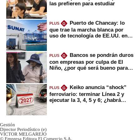
las prefieren para estudiar
Puerto de Chancay: lo
PLUS
G
que trae la marcha blanca por
uso de tecnología de EE.UU. en
mercancías
Bancos se pondrán duros
PLUS
G
con empresas por culpa de El
Niño, ¿por qué será bueno para
ahorristas?
Keiko anuncia “shock”
PLUS
G
ferroviario: terminar Línea 2 y
ejecutar la 3, 4, 5 y 6; ¿habrá
avances?
Gestión
Director Periodístico (e)
VÍCTOR MELGAREJO
© Empresa Editora El Comercio S.A.