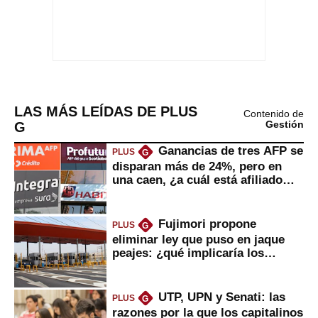
LAS MÁS LEÍDAS DE PLUS
Contenido de
G
Gestión
Ganancias de tres AFP se
PLUS
G
disparan más de 24%, pero en
una caen, ¿a cuál está afiliado
usted?
Fujimori propone
PLUS
G
eliminar ley que puso en jaque
peajes: ¿qué implicaría los
usuarios?
UTP, UPN y Senati: las
PLUS
G
razones por la que los capitalinos