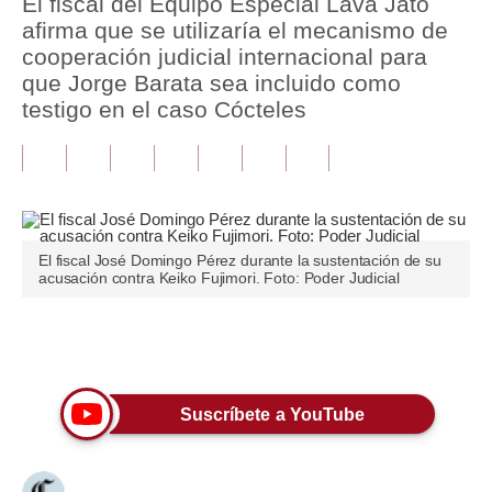
El fiscal del Equipo Especial Lava Jato
afirma que se utilizaría el mecanismo de
Tu Dinero
cooperación judicial internacional para
que Jorge Barata sea incluido como
Finanzas Personales
testigo en el caso Cócteles
Inmobiliarias
Plus G
Opinión
El fiscal José Domingo Pérez durante la sustentación de su
Editorial
acusación contra Keiko Fujimori. Foto: Poder Judicial
Pregunta de hoy
Únete a nuestro canal
Blogs
Tendencias
Suscríbete a YouTube
Lujo
Viajes