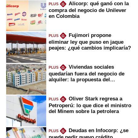
Alicorp: qué ganó con la
PLUS
G
compra del negocio de Unilever
en Colombia
Fujimori propone
PLUS
G
eliminar ley que puso en jaque
peajes: ¿qué cambios implicaría?
Viviendas sociales
PLUS
G
quedarían fuera del negocio de
alquiler: la propuesta del
gobierno
Oliver Stark regresa a
PLUS
G
Petroperú: lo que dice el ministro
del Minem sobre la petrolera
Deudas en Infocorp: ¿se
PLUS
G
puede pedir nuevo crédito