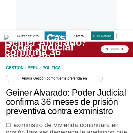
Últimas Noticias
Empresas G
Empresas
G de Gestión
Finanzas
Lo último
Peru Quiosco
SUSCRÍBETE
Portada
GESTION
>
PERU
>
POLITICA
Empresas
Añadir
Gestión
como fuente preferida en
Management & Empleo
Geiner Alvarado: Poder Judicial
Economía
confirma 36 meses de prisión
preventiva contra exministro
Mercados
Perú
El exministro de Vivienda continuará en
prisión tras ser denegada la apelación que
Política