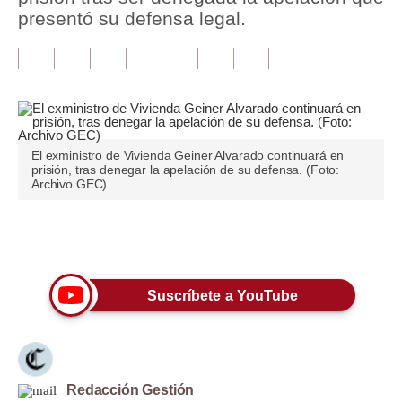
presentó su defensa legal.
Tu Dinero
Finanzas Personales
Inmobiliarias
Plus G
El exministro de Vivienda Geiner Alvarado continuará en
prisión, tras denegar la apelación de su defensa. (Foto:
Opinión
Archivo GEC)
Editorial
Únete a nuestro canal
Pregunta de hoy
Blogs
Suscríbete a YouTube
Tendencias
Lujo
Redacción Gestión
Viajes