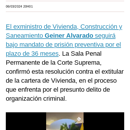
06/03/2024 20H01
Moda
Estilos
El exministro de Vivienda, Construcción y
Mundo
Saneamiento
Geiner Alvarado
seguirá
bajo mandato de prisión preventiva por el
EEUU
plazo de 36 meses
. La Sala Penal
México
Permanente de la Corte Suprema,
España
confirmó esta resolución contra el extitular
Internacional
de la cartera de Vivienda, en el proceso
que enfrenta por el presunto delito de
Tecnología
organización criminal.
Club del Suscriptor
Mix
G de Gestión