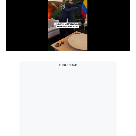
Notas Contratadas
Podcast
Gestión TV
Videos
Fotogalerías
gestion.pe
¿quiénes
Somos?
Términos
Y
Condiciones
Política
De
Privacidad