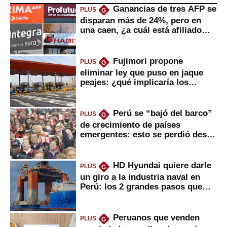
Ganancias de tres AFP se
PLUS
G
disparan más de 24%, pero en
una caen, ¿a cuál está afiliado
usted?
Fujimori propone
PLUS
G
eliminar ley que puso en jaque
peajes: ¿qué implicaría los
usuarios?
Perú se “bajó del barco”
PLUS
G
de crecimiento de países
emergentes: esto se perdió desde
2022
HD Hyundai quiere darle
PLUS
G
un giro a la industria naval en
Perú: los 2 grandes pasos que
daría
Peruanos que venden
PLUS
G