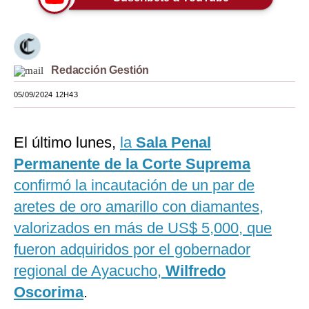
Moda
Estilos
Redacción Gestión
Mundo
05/09/2024 12H43
EEUU
México
El último lunes,
la
Sala Penal
España
Permanente de la Corte Suprema
confirmó la incautación de un par de
Internacional
aretes de oro amarillo con diamantes,
Tecnología
valorizados en más de US$ 5,000, que
Club del Suscriptor
fueron adquiridos por el gobernador
regional de Ayacucho,
Wilfredo
Mix
Oscorima
.
G de Gestión