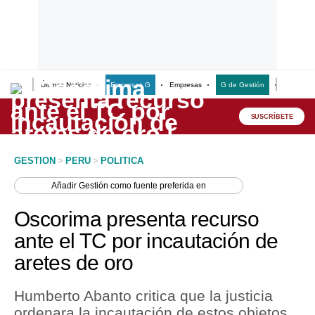
Últimas Noticias
Empresas G
Empresas
G de Gestión
Finanzas
Lo último
Peru Quiosco
SUSCRÍBETE
Portada
GESTION
>
PERU
>
POLITICA
Empresas
Añadir
Gestión
como fuente preferida en
Management & Empleo
Oscorima presenta recurso
Economía
ante el TC por incautación de
aretes de oro
Mercados
Perú
Humberto Abanto critica que la justicia
ordenara la incautación de estos objetos,
Política