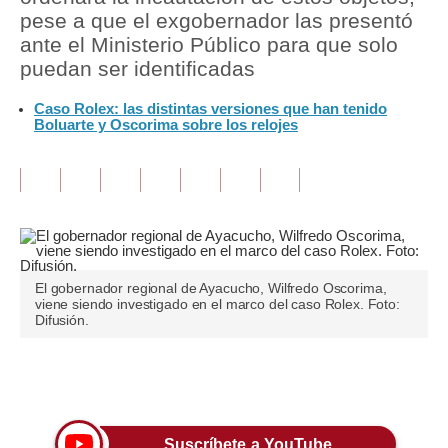
pese a que el exgobernador las presentó
Tu Dinero
ante el Ministerio Público para que solo
puedan ser identificadas
Finanzas Personales
Caso Rolex: las distintas versiones que han tenido
Inmobiliarias
Boluarte y Oscorima sobre los relojes
Plus G
Opinión
Editorial
Pregunta de hoy
El gobernador regional de Ayacucho, Wilfredo Oscorima,
viene siendo investigado en el marco del caso Rolex. Foto:
Blogs
Difusión.
Tendencias
Únete a nuestro canal
Lujo
Viajes
Suscríbete a YouTube