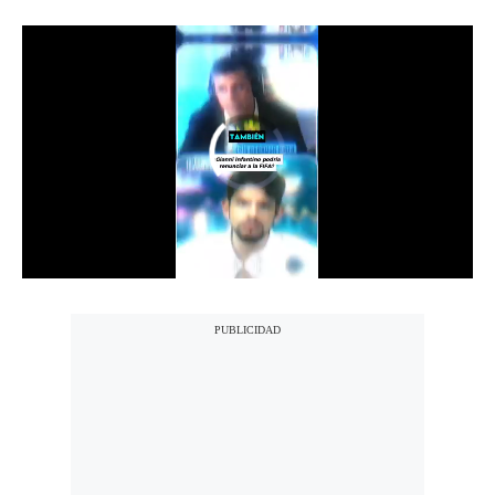
Notas Contratadas
Podcast
Gestión TV
Videos
Fotogalerías
gestion.pe
¿quiénes
Somos?
Términos
Y
Condiciones
Política
De
Privacidad