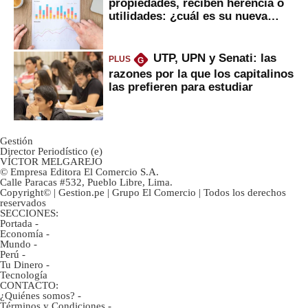
propiedades, reciben herencia o
utilidades: ¿cuál es su nueva
inversión clave?
UTP, UPN y Senati: las
PLUS
G
razones por la que los capitalinos
las prefieren para estudiar
Gestión
Director Periodístico (e)
VÍCTOR MELGAREJO
© Empresa Editora El Comercio S.A.
Calle Paracas #532, Pueblo Libre, Lima.
Copyright© | Gestion.pe | Grupo El Comercio | Todos los derechos
reservados
SECCIONES:
Portada
-
Economía
-
Mundo
-
Perú
-
Tu Dinero
-
Tecnología
CONTACTO:
¿Quiénes somos?
-
Términos y Condiciones
-