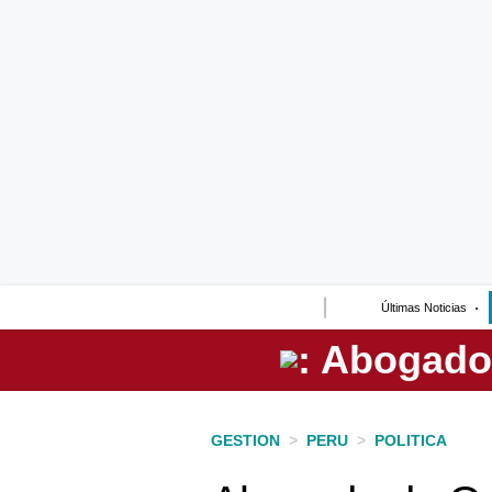
Lo último
Peru Quiosco
Portada
Empresas
Management & Empleo
Economía
Últimas Noticias
Mercados
Perú
Política
GESTION
>
PERU
>
POLITICA
Tu Dinero