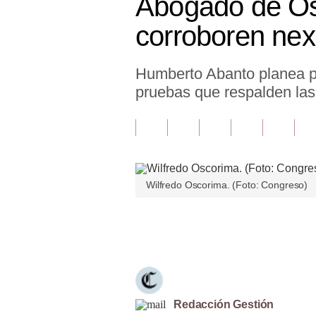
Abogado de Os
Finanzas Personales
corroboren ne
Inmobiliarias
Humberto Abanto planea p
Plus G
pruebas que respalden las
Opinión
Editorial
Pregunta de hoy
Wilfredo Oscorima. (Foto: Congreso)
Blogs
Tendencias
Únete a nuestro canal
Lujo
Viajes
Moda
Redacción Gestión