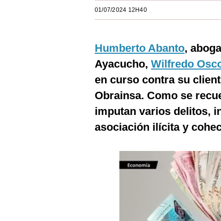
Estilos
01/07/2024 12H40
Mundo
Humberto Abanto
, abog
EEUU
Ayacucho,
Wilfredo Osc
México
en curso contra su clien
España
Obrainsa. Como se recue
Internacional
imputan varios delitos, 
asociación ilícita y cohe
Tecnología
Club del Suscriptor
Mix
G de Gestión
Notas Contratadas