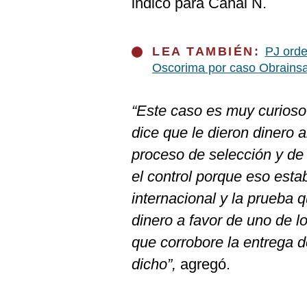
indicó para Canal N.
De
Cookies
Preguntas
Frecuentes
LEA TAMBIÉN:
PJ orde
Oscorima por caso Obrains
“Este caso es muy curios
dice que le dieron dinero 
proceso de selección y de 
el control porque eso est
internacional y la prueba 
dinero a favor de uno de l
que corrobore la entrega d
dicho”,
agregó.