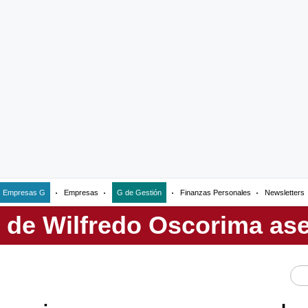
Empresas G
Empresas
G de Gestión
Finanzas Personales
Newsletters