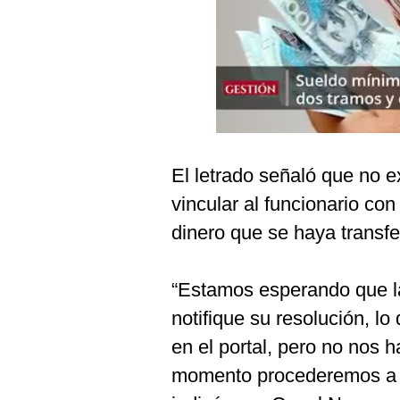
Podcast
Gestión TV
Videos
Fotogalerías
El letrado señaló que no 
gestion.pe
vincular al funcionario co
¿quiénes
dinero que se haya transfe
Somos?
Términos
“Estamos esperando que l
Y
Condiciones
notifique su resolución, l
Política
en el portal, pero no nos 
De
Privacidad
momento procederemos a c
Politica