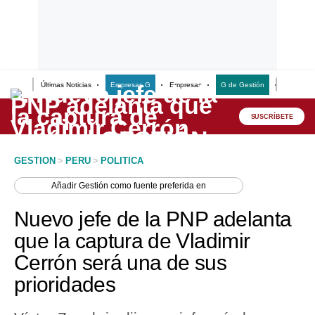
Últimas Noticias
Empresas G
Empresas
G de Gestión
Finanzas
Lo último
Peru Quiosco
SUSCRÍBETE
Portada
GESTION
>
PERU
>
POLITICA
Empresas
Añadir
Gestión
como fuente preferida en
Management & Empleo
Nuevo jefe de la PNP adelanta
Economía
que la captura de Vladimir
Cerrón será una de sus
Mercados
prioridades
Perú
Política