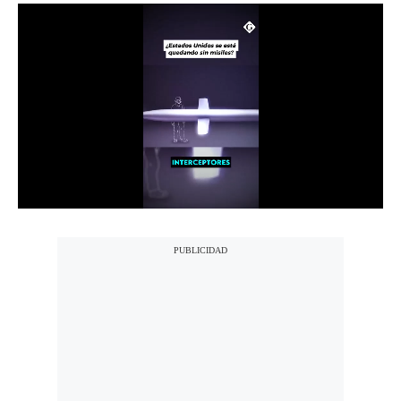
Notas Contratadas
Podcast
Gestión TV
Videos
Fotogalerías
gestion.pe
¿quiénes
Somos?
Términos
Y
Condiciones
Política
De
Privacidad