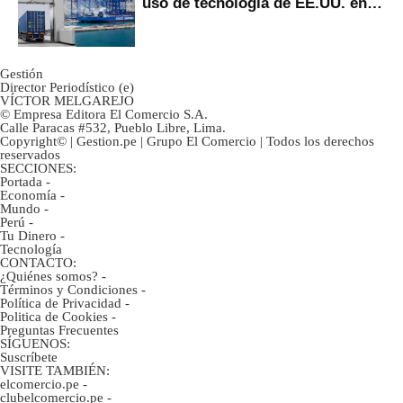
uso de tecnología de EE.UU. en
mercancías
Gestión
Director Periodístico (e)
VÍCTOR MELGAREJO
© Empresa Editora El Comercio S.A.
Calle Paracas #532, Pueblo Libre, Lima.
Copyright© | Gestion.pe | Grupo El Comercio | Todos los derechos
reservados
SECCIONES:
Portada
-
Economía
-
Mundo
-
Perú
-
Tu Dinero
-
Tecnología
CONTACTO:
¿Quiénes somos?
-
Términos y Condiciones
-
Política de Privacidad
-
Politica de Cookies
-
Preguntas Frecuentes
SÍGUENOS:
Suscríbete
VISITE TAMBIÉN:
elcomercio.pe
-
clubelcomercio.pe
-