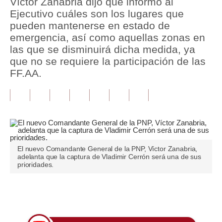
Víctor Zanabria dijo que informó al
Ejecutivo cuáles son los lugares que
Tu Dinero
pueden mantenerse en estado de
emergencia, así como aquellas zonas en
Finanzas Personales
las que se disminuirá dicha medida, ya
Inmobiliarias
que no se requiere la participación de las
FF.AA.
Plus G
Opinión
Editorial
Pregunta de hoy
El nuevo Comandante General de la PNP, Víctor Zanabria,
adelanta que la captura de Vladimir Cerrón será una de sus
Blogs
prioridades.
Tendencias
Únete a nuestro canal
Lujo
Viajes