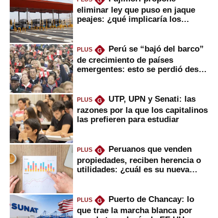
G
eliminar ley que puso en jaque
peajes: ¿qué implicaría los
usuarios?
Perú se “bajó del barco”
PLUS
G
de crecimiento de países
emergentes: esto se perdió desde
2022
UTP, UPN y Senati: las
PLUS
G
razones por la que los capitalinos
las prefieren para estudiar
Peruanos que venden
PLUS
G
propiedades, reciben herencia o
utilidades: ¿cuál es su nueva
inversión clave?
Puerto de Chancay: lo
PLUS
G
que trae la marcha blanca por