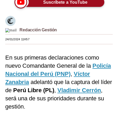
Suscríbete a YouTube
Moda
Estilos
Mundo
Redacción Gestión
EEUU
24/01/2024 11H57
México
En sus primeras declaraciones como
España
nuevo Comandante General de la
Policía
Internacional
Nacional del Perú (PNP)
,
Víctor
Zanabria
adelantó que la captura del líder
Tecnología
de
Perú Libre (PL)
,
Vladimir Cerrón
,
Club del Suscriptor
será una de sus prioridades durante su
Mix
gestión.
G de Gestión