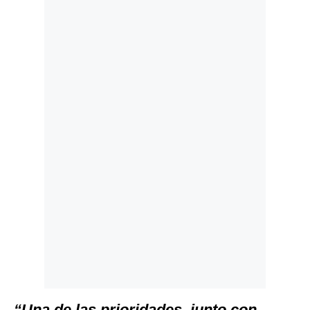
Politica
De
Cookies
Preguntas
Frecuentes
“Una de las prioridades, junto con