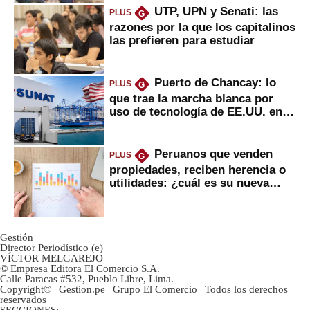
UTP, UPN y Senati: las
PLUS
G
razones por la que los capitalinos
las prefieren para estudiar
Puerto de Chancay: lo
PLUS
G
que trae la marcha blanca por
uso de tecnología de EE.UU. en
mercancías
Peruanos que venden
PLUS
G
propiedades, reciben herencia o
utilidades: ¿cuál es su nueva
inversión clave?
Gestión
Director Periodístico (e)
VÍCTOR MELGAREJO
© Empresa Editora El Comercio S.A.
Calle Paracas #532, Pueblo Libre, Lima.
Copyright© | Gestion.pe | Grupo El Comercio | Todos los derechos
reservados
SECCIONES: