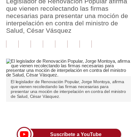
Legislador de Renovación Popular afirma
que vienen recolectando las firmas
Tu Dinero
necesarias para presentar una moción de
interpelación en contra del ministro de
Finanzas Personales
Salud, César Vásquez
Inmobiliarias
Plus G
Opinión
Editorial
El legislador de Renovación Popular, Jorge Montoya, afirma
Pregunta de hoy
que vienen recolectando las firmas necesarias para
presentar una moción de interpelación en contra del ministro
de Salud, César Vásquez.
Blogs
Tendencias
Únete a nuestro canal
Lujo
Viajes
Suscríbete a YouTube