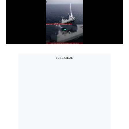
Notas Contratadas
Podcast
Gestión TV
Videos
Fotogalerías
gestion.pe
¿quiénes
Somos?
Términos
Y
Condiciones
Política
De
Privacidad