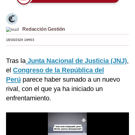
Moda
Estilos
Redacción Gestión
Mundo
18/03/2024 14H03
EEUU
México
Tras la
Junta Nacional de Justicia (JNJ)
,
el
Congreso de la República del
España
Perú
parece haber sumado a un nuevo
Internacional
rival, con el que ya ha iniciado un
Tecnología
enfrentamiento.
Club del Suscriptor
Mix
G de Gestión