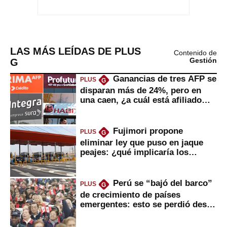
LAS MÁS LEÍDAS DE PLUS
Contenido de
G
Gestión
Ganancias de tres AFP se
PLUS
G
disparan más de 24%, pero en
una caen, ¿a cuál está afiliado
usted?
Fujimori propone
PLUS
G
eliminar ley que puso en jaque
peajes: ¿qué implicaría los
usuarios?
Perú se “bajó del barco”
PLUS
G
de crecimiento de países
emergentes: esto se perdió desde
2022