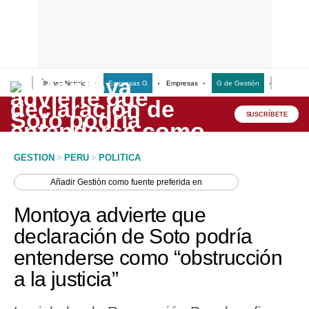
Últimas Noticias
Empresas G
Empresas
G de Gestión
Finanzas
Lo último
Peru Quiosco
SUSCRÍBETE
Portada
GESTION
>
PERU
>
POLITICA
Empresas
Añadir
Gestión
como fuente preferida en
Management & Empleo
Montoya advierte que
Economía
declaración de Soto podría
entenderse como “obstrucción
Mercados
a la justicia”
Perú
Política