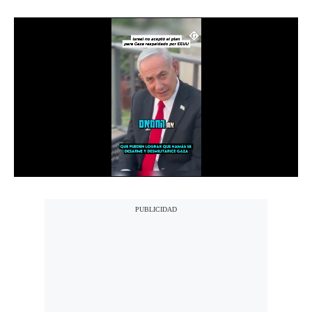
Notas Contratadas
Podcast
Gestión TV
Videos
Fotogalerías
gestion.pe
¿quiénes
Somos?
Términos
Y
Condiciones
Política
De
Privacidad