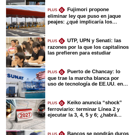
Fujimori propone
PLUS
G
eliminar ley que puso en jaque
peajes: ¿qué implicaría los
usuarios?
UTP, UPN y Senati: las
PLUS
G
razones por la que los capitalinos
las prefieren para estudiar
Puerto de Chancay: lo
PLUS
G
que trae la marcha blanca por
uso de tecnología de EE.UU. en
mercancías
Keiko anuncia “shock”
PLUS
G
ferroviario: terminar Línea 2 y
ejecutar la 3, 4, 5 y 6; ¿habrá
avances?
Bancos se pondrán duros
PLUS
G