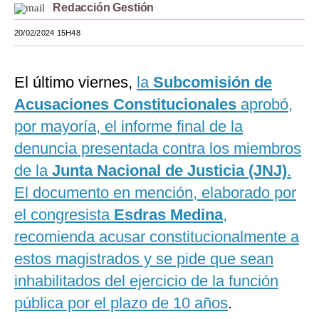
Redacción Gestión
Moda
20/02/2024 15H48
Estilos
Mundo
El último viernes,
la
Subcomisión de
Acusaciones Constitucionales
aprobó,
EEUU
por mayoría, el informe final de la
México
denuncia presentada contra los miembros
España
de la
Junta Nacional de Justicia (JNJ)
.
El documento en mención, elaborado por
Internacional
el congresista
Esdras Medina
,
Tecnología
recomienda acusar constitucionalmente a
Club del Suscriptor
estos magistrados y se pide que sean
Mix
inhabilitados del ejercicio de la función
pública por el plazo de 10 años
.
G de Gestión