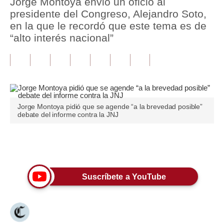
Jorge Montoya envió un oficio al
presidente del Congreso, Alejandro Soto,
Tu Dinero
en la que le recordó que este tema es de
“alto interés nacional”
Finanzas Personales
Inmobiliarias
Plus G
Opinión
Jorge Montoya pidió que se agende “a la brevedad posible”
debate del informe contra la JNJ
Editorial
Pregunta de hoy
Únete a nuestro canal
Blogs
Suscríbete a YouTube
Tendencias
Lujo
Viajes