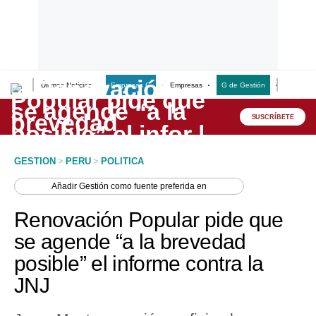
Últimas Noticias
Empresas G
Empresas
G de Gestión
Finanzas
Lo último
Peru Quiosco
SUSCRÍBETE
Portada
GESTION
>
PERU
>
POLITICA
Empresas
Añadir
Gestión
como fuente preferida en
Management & Empleo
Renovación Popular pide que
Economía
se agende “a la brevedad
posible” el informe contra la
Mercados
JNJ
Perú
Política