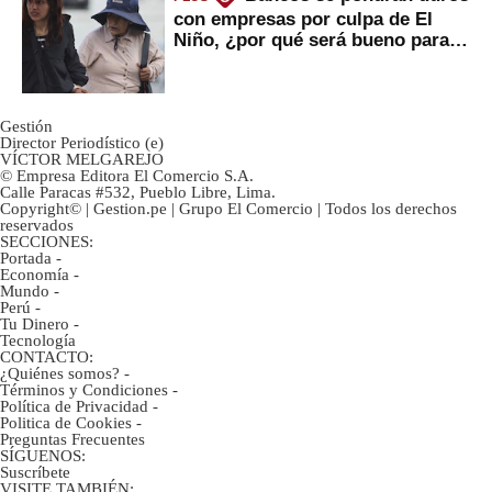
con empresas por culpa de El
Niño, ¿por qué será bueno para
ahorristas?
Gestión
Director Periodístico (e)
VÍCTOR MELGAREJO
© Empresa Editora El Comercio S.A.
Calle Paracas #532, Pueblo Libre, Lima.
Copyright© | Gestion.pe | Grupo El Comercio | Todos los derechos
reservados
SECCIONES:
Portada
-
Economía
-
Mundo
-
Perú
-
Tu Dinero
-
Tecnología
CONTACTO:
¿Quiénes somos?
-
Términos y Condiciones
-
Política de Privacidad
-
Politica de Cookies
-
Preguntas Frecuentes
SÍGUENOS:
Suscríbete
VISITE TAMBIÉN: