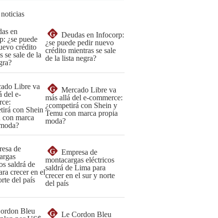
 noticias
G
Deudas en Infocorp:
¿se puede pedir nuevo
crédito mientras se sale
de la lista negra?
G
Mercado Libre va
más allá del e-commerce:
¿competirá con Shein y
Temu con marca propia
moda?
G
Empresa de
montacargas eléctricos
saldrá de Lima para
crecer en el sur y norte
del país
G
Le Cordon Bleu