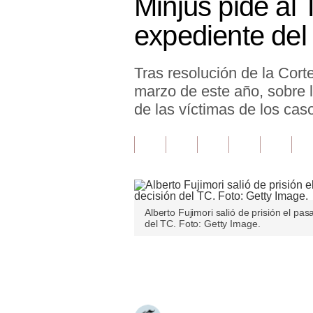
Minjus pide al 
Finanzas Personales
expediente del
Inmobiliarias
Tras resolución de la Cort
Plus G
marzo de este año, sobre 
Opinión
de las víctimas de los cas
Editorial
Pregunta de hoy
Blogs
Alberto Fujimori salió de prisión el pa
Tendencias
del TC. Foto: Getty Image.
Lujo
Únete a nuestro canal
Viajes
Moda