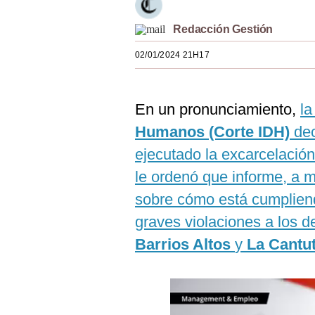
Estilos
Redacción Gestión
Mundo
02/01/2024 21H17
EEUU
México
En un pronunciamiento,
l
España
Humanos (Corte IDH)
dec
ejecutado la excarcelació
Internacional
le ordenó que informe, a m
Tecnología
sobre cómo está cumpliend
Club del Suscriptor
graves violaciones a los 
Mix
Barrios Altos
y
La Cantu
G de Gestión
Notas Contratadas