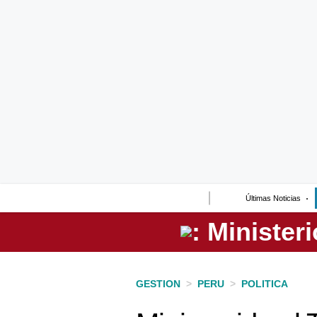
Lo último
Peru Quiosco
Portada
Empresas
Management & Empleo
Economía
Últimas Noticias
Mercados
Perú
Política
GESTION
>
PERU
>
POLITICA
Tu Dinero