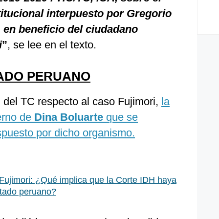
itucional interpuesto por Gregorio
 en beneficio del ciudadano
i
”
, se lee en el texto.
TADO PERUANO
 del TC respecto al caso Fujimori,
la
ierno de
Dina Boluarte
que se
ispuesto por dicho organismo.
 Fujimori: ¿Qué implica que la Corte IDH haya
stado peruano?