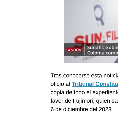
Podcast
Gestión TV
Videos
Fotogalerías
gestion.pe
¿quiénes
Somos?
Tras conocerse esta notici
Términos
oficio al
Tribunal Constitu
Y
Condiciones
copia de todo el expedien
Política
favor de Fujimori, quien sa
De
Privacidad
6 de diciembre del 2023.
Politica