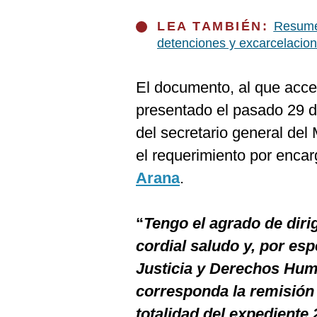
De
Cookies
LEA TAMBIÉN:
Resumen
Preguntas
detenciones y excarcelacio
Frecuentes
El documento, al que acced
presentado el pasado 29 de
del secretario general del
el requerimiento por encar
Arana
.
“
Tengo el agrado de diri
cordial saludo y, por esp
Justicia y Derechos Huma
corresponda la remisión 
totalidad del expediente