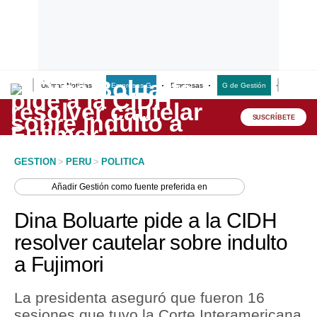
Últimas Noticias
Empresas G
Empresas
G de Gestión
Finanzas
Lo último
Peru Quiosco
SUSCRÍBETE
Portada
GESTION
>
PERU
>
POLITICA
Empresas
Añadir
Gestión
como fuente preferida en
Management & Empleo
Dina Boluarte pide a la CIDH
Economía
resolver cautelar sobre indulto
a Fujimori
Mercados
Perú
La presidenta aseguró que fueron 16
sesiones que tuvo la Corte Interamericana
Política