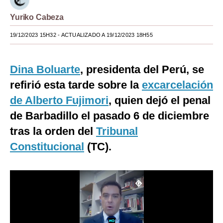
Moda
Yuriko Cabeza
Estilos
19/12/2023 15H32
- ACTUALIZADO A 19/12/2023 18H55
Mundo
Dina Boluarte
, presidenta del Perú, se
EEUU
refirió esta tarde sobre la
excarcelación
México
de Alberto Fujimori
, quien dejó el penal
de Barbadillo el pasado 6 de diciembre
España
tras la orden del
Tribunal
Internacional
Constitucional
(TC).
Tecnología
Club del Suscriptor
Mix
G de Gestión