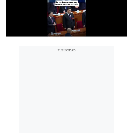
Notas Contratadas
Podcast
Gestión TV
Videos
Fotogalerías
gestion.pe
¿quiénes
Somos?
Términos
Y
Condiciones
Política
De
Privacidad