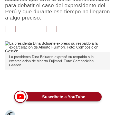
para debatir el caso del expresidente del
Tu Dinero
Perú y que durante ese tiempo no llegaron
a algo preciso.
Finanzas Personales
Inmobiliarias
Plus G
Opinión
La presidenta Dina Boluarte expresó su respaldo a la
excarcelación de Alberto Fujimori. Foto: Composición
Editorial
Gestión.
Pregunta de hoy
Únete a nuestro canal
Blogs
Tendencias
Suscríbete a YouTube
Lujo
Viajes