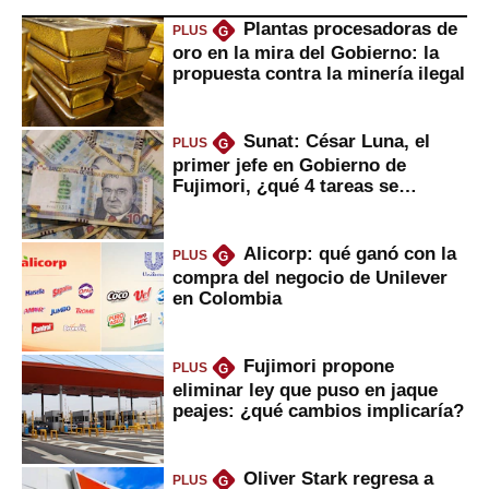
Plantas procesadoras de
PLUS
G
oro en la mira del Gobierno: la
propuesta contra la minería ilegal
Sunat: César Luna, el
PLUS
G
primer jefe en Gobierno de
Fujimori, ¿qué 4 tareas se
marcan urgentes?
Alicorp: qué ganó con la
PLUS
G
compra del negocio de Unilever
en Colombia
Fujimori propone
PLUS
G
eliminar ley que puso en jaque
peajes: ¿qué cambios implicaría?
Oliver Stark regresa a
PLUS
G