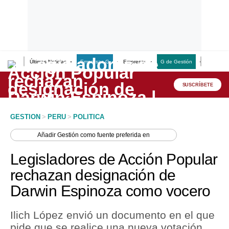
Últimas Noticias
Empresas G
Empresas
G de Gestión
Finanzas
Lo último
Peru Quiosco
SUSCRÍBETE
Portada
GESTION
>
PERU
>
POLITICA
Empresas
Añadir
Gestión
como fuente preferida en
Management & Empleo
Legisladores de Acción Popular
Economía
rechazan designación de
Darwin Espinoza como vocero
Mercados
Perú
Ilich López envió un documento en el que
pide que se realice una nueva votación,
Política