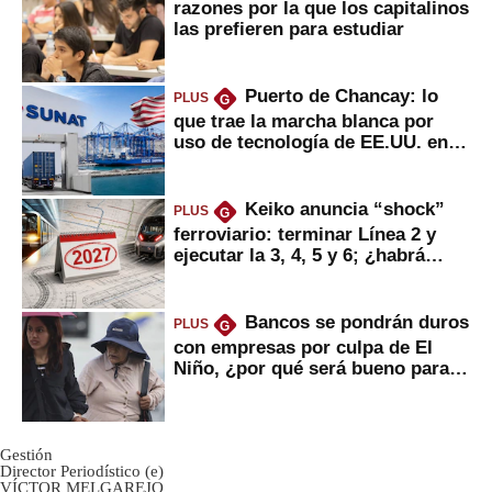
razones por la que los capitalinos
las prefieren para estudiar
Puerto de Chancay: lo
PLUS
G
que trae la marcha blanca por
uso de tecnología de EE.UU. en
mercancías
Keiko anuncia “shock”
PLUS
G
ferroviario: terminar Línea 2 y
ejecutar la 3, 4, 5 y 6; ¿habrá
avances?
Bancos se pondrán duros
PLUS
G
con empresas por culpa de El
Niño, ¿por qué será bueno para
ahorristas?
Gestión
Director Periodístico (e)
VÍCTOR MELGAREJO