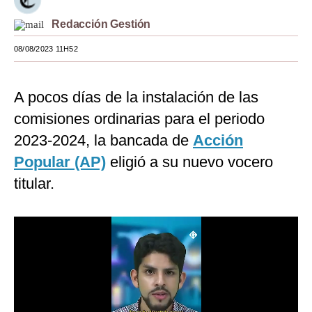
Moda
Redacción Gestión
Estilos
08/08/2023 11H52
Mundo
A pocos días de la instalación de las
EEUU
comisiones ordinarias para el periodo
México
2023-2024, la bancada de
Acción
Popular (AP)
eligió a su nuevo vocero
España
titular.
Internacional
Tecnología
Club del Suscriptor
Mix
G de Gestión