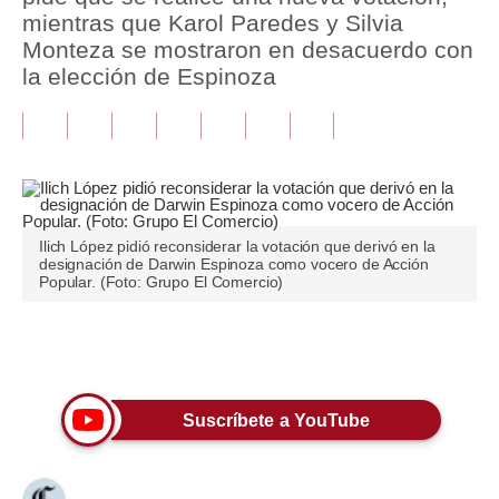
mientras que Karol Paredes y Silvia
Tu Dinero
Monteza se mostraron en desacuerdo con
la elección de Espinoza
Finanzas Personales
Inmobiliarias
Plus G
Opinión
Ilich López pidió reconsiderar la votación que derivó en la
designación de Darwin Espinoza como vocero de Acción
Editorial
Popular. (Foto: Grupo El Comercio)
Pregunta de hoy
Únete a nuestro canal
Blogs
Tendencias
Suscríbete a YouTube
Lujo
Viajes