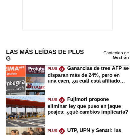
LAS MÁS LEÍDAS DE PLUS
Contenido de
G
Gestión
Ganancias de tres AFP se
PLUS
G
disparan más de 24%, pero en
una caen, ¿a cuál está afiliado
usted?
Fujimori propone
PLUS
G
eliminar ley que puso en jaque
peajes: ¿qué cambios implicaría?
UTP, UPN y Senati: las
PLUS
G