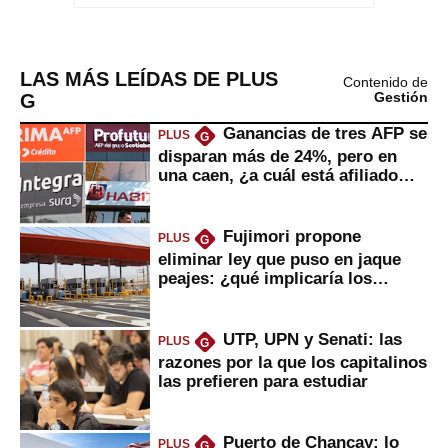
LAS MÁS LEÍDAS DE PLUS
Contenido de
G
Gestión
Ganancias de tres AFP se
PLUS
G
disparan más de 24%, pero en
una caen, ¿a cuál está afiliado
usted?
Fujimori propone
PLUS
G
eliminar ley que puso en jaque
peajes: ¿qué implicaría los
usuarios?
UTP, UPN y Senati: las
PLUS
G
razones por la que los capitalinos
las prefieren para estudiar
Puerto de Chancay: lo
PLUS
G