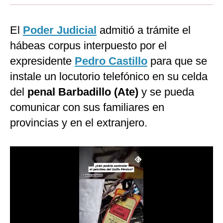
Moda
El
Poder Judicial
admitió a trámite el
Estilos
hábeas corpus interpuesto por el
Mundo
expresidente
Pedro Castillo
para que se
instale un locutorio telefónico en su celda
EEUU
del
penal Barbadillo (Ate)
y se pueda
México
comunicar con sus familiares en
España
provincias y en el extranjero.
Internacional
Tecnología
Club del Suscriptor
Mix
G de Gestión