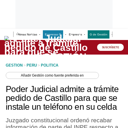
Últimas Noticias
Empresas G
Empresas
G de Gestión
Finanzas
Lo último
Peru Quiosco
SUSCRÍBETE
Portada
GESTION
>
PERU
>
POLITICA
Empresas
Añadir
Gestión
como fuente preferida en
Management & Empleo
Poder Judicial admite a trámite
Economía
pedido de Castillo para que se
instale un teléfono en su celda
Mercados
Perú
Juzgado constitucional ordenó recabar
información de parte del INPE respecto a
Política