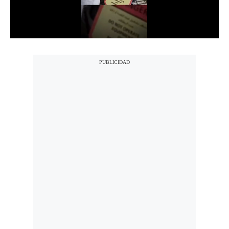
Notas Contratadas
Podcast
Gestión TV
Videos
Fotogalerías
gestion.pe
¿quiénes
Somos?
Términos
Y
Condiciones
Política
De
Privacidad