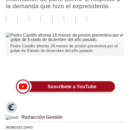
la demanda que hizo el expresidente
Tu Dinero
Finanzas Personales
Inmobiliarias
Plus G
Pedro Castillo afronta 18 meses de prisión preventiva por el
golpe de Estado de diciembre del año pasado.
Opinión
Editorial
Únete a nuestro canal
Pregunta de hoy
Suscríbete a YouTube
Blogs
Tendencias
Lujo
Redacción Gestión
Viajes
06/08/2023 12H42