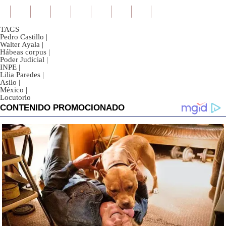
TAGS
Pedro Castillo
|
Walter Ayala
|
Hábeas corpus
|
Poder Judicial
|
INPE
|
Lilia Paredes
|
Asilo
|
México
|
Locutorio