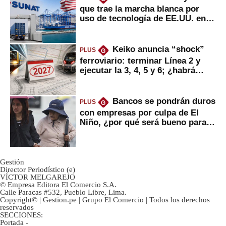
que trae la marcha blanca por
uso de tecnología de EE.UU. en
mercancías
Keiko anuncia “shock”
PLUS
G
ferroviario: terminar Línea 2 y
ejecutar la 3, 4, 5 y 6; ¿habrá
avances?
Bancos se pondrán duros
PLUS
G
con empresas por culpa de El
Niño, ¿por qué será bueno para
ahorristas?
Gestión
Director Periodístico (e)
VÍCTOR MELGAREJO
© Empresa Editora El Comercio S.A.
Calle Paracas #532, Pueblo Libre, Lima.
Copyright© | Gestion.pe | Grupo El Comercio | Todos los derechos
reservados
SECCIONES:
Portada
-