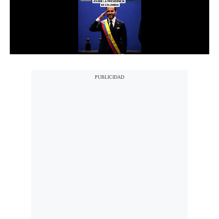
Notas Contratadas
Podcast
Gestión TV
Videos
Fotogalerías
gestion.pe
¿quiénes
Somos?
Términos
Y
Condiciones
Política
De
Privacidad