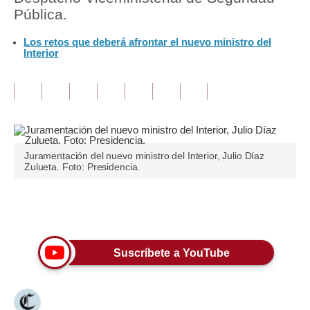
Pública.
Tu Dinero
Los retos que deberá afrontar el nuevo ministro del
Interior
Finanzas Personales
Inmobiliarias
Plus G
Opinión
Juramentación del nuevo ministro del Interior, Julio Díaz
Editorial
Zulueta. Foto: Presidencia.
Pregunta de hoy
Únete a nuestro canal
Blogs
Tendencias
Suscríbete a YouTube
Lujo
Viajes