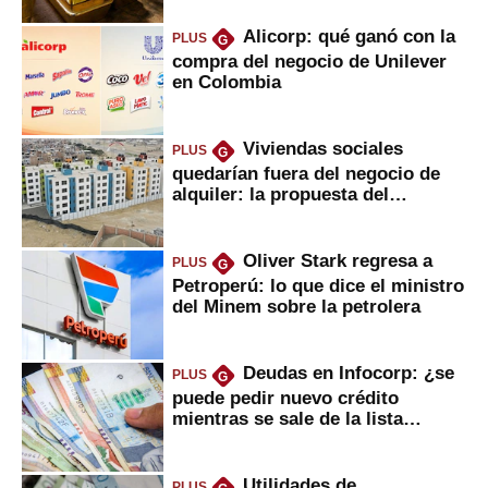
Alicorp: qué ganó con la
PLUS
G
compra del negocio de Unilever
en Colombia
Viviendas sociales
PLUS
G
quedarían fuera del negocio de
alquiler: la propuesta del
gobierno
Oliver Stark regresa a
PLUS
G
Petroperú: lo que dice el ministro
del Minem sobre la petrolera
Deudas en Infocorp: ¿se
PLUS
G
puede pedir nuevo crédito
mientras se sale de la lista
negra?
Utilidades de
PLUS