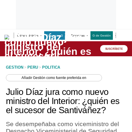
Últimas Noticias
Empresas G
Empresas
G de Gestión
Finanzas
Lo último
Peru Quiosco
SUSCRÍBETE
Portada
GESTION
>
PERU
>
POLITICA
Empresas
Añadir
Gestión
como fuente preferida en
Management & Empleo
Julio Díaz jura como nuevo
Economía
ministro del Interior: ¿quién es
el sucesor de Santiváñez?
Mercados
Perú
Se desempeñaba como viceministro del
Despacho Viceministerial de Seguridad
Política