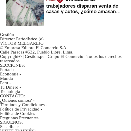
G
trabajadores disparan venta de
casas y autos, ¿cómo amasan
tanta liquidez?
Gestión
Director Periodístico (e)
VÍCTOR MELGAREJO
© Empresa Editora El Comercio S.A.
Calle Paracas #532, Pueblo Libre, Lima.
Copyright© | Gestion.pe | Grupo El Comercio | Todos los derechos
reservados
SECCIONES:
Portada
-
Economía
-
Mundo
-
Perú
-
Tu Dinero
-
Tecnología
CONTACTO:
¿Quiénes somos?
-
Términos y Condiciones
-
Política de Privacidad
-
Politica de Cookies
-
Preguntas Frecuentes
SÍGUENOS:
Suscríbete
VISITE TAMBIÉN: