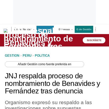
Últimas Noticias
Empresas G
Empresas
G de Gestión
Finanzas
Lo último
Peru Quiosco
SUSCRÍBETE
Portada
GESTION
>
PERU
>
POLITICA
Empresas
Añadir
Gestión
como fuente preferida en
Management & Empleo
JNJ respalda proceso de
Economía
nombramiento de Benavides y
Fernández tras denuncia
Mercados
Perú
Organismo expresó su respaldo a las
investigaciones sobre supuestas
Política