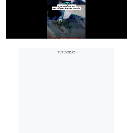
Notas Contratadas
Podcast
Gestión TV
Videos
Fotogalerías
gestion.pe
¿quiénes
Somos?
Términos
Y
Condiciones
Política
De
Privacidad