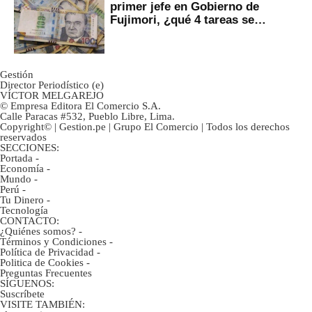
primer jefe en Gobierno de
Fujimori, ¿qué 4 tareas se
marcan urgentes?
Gestión
Director Periodístico (e)
VÍCTOR MELGAREJO
© Empresa Editora El Comercio S.A.
Calle Paracas #532, Pueblo Libre, Lima.
Copyright© | Gestion.pe | Grupo El Comercio | Todos los derechos
reservados
SECCIONES:
Portada
-
Economía
-
Mundo
-
Perú
-
Tu Dinero
-
Tecnología
CONTACTO:
¿Quiénes somos?
-
Términos y Condiciones
-
Política de Privacidad
-
Politica de Cookies
-
Preguntas Frecuentes
SÍGUENOS:
Suscríbete
VISITE TAMBIÉN: