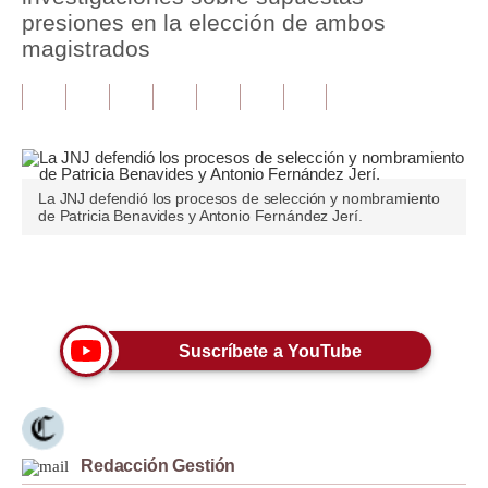
presiones en la elección de ambos
Tu Dinero
magistrados
Finanzas Personales
Inmobiliarias
Plus G
La JNJ defendió los procesos de selección y nombramiento
Opinión
de Patricia Benavides y Antonio Fernández Jerí.
Editorial
Únete a nuestro canal
Pregunta de hoy
Blogs
Suscríbete a YouTube
Tendencias
Lujo
Redacción Gestión
Viajes