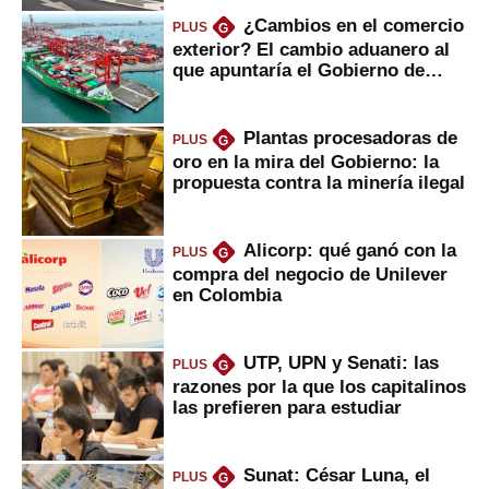
¿Cambios en el comercio
PLUS
G
exterior? El cambio aduanero al
que apuntaría el Gobierno de
Fujimori
Plantas procesadoras de
PLUS
G
oro en la mira del Gobierno: la
propuesta contra la minería ilegal
Alicorp: qué ganó con la
PLUS
G
compra del negocio de Unilever
en Colombia
UTP, UPN y Senati: las
PLUS
G
razones por la que los capitalinos
las prefieren para estudiar
Sunat: César Luna, el
PLUS
G