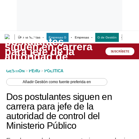
Últimas Noticias
Empresas G
Empresas
G de Gestión
Finanzas
Lo último
Peru Quiosco
SUSCRÍBETE
Portada
GESTION
>
PERU
>
POLITICA
Empresas
Añadir
Gestión
como fuente preferida en
Management & Empleo
Dos postulantes siguen en
Economía
carrera para jefe de la
autoridad de control del
Mercados
Ministerio Público
Perú
Política