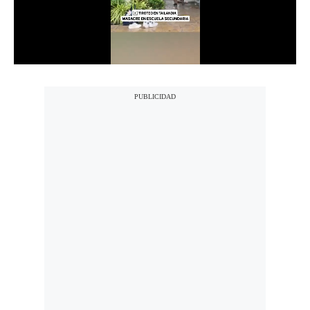
Notas Contratadas
Podcast
Gestión TV
Videos
Fotogalerías
gestion.pe
¿quiénes
Somos?
Términos
Y
Condiciones
Política
De
Privacidad