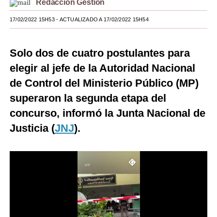
Redacción Gestión
Moda
17/02/2022 15H53
- ACTUALIZADO A 17/02/2022 15H54
Estilos
Solo dos de cuatro postulantes para
Mundo
elegir al jefe de la Autoridad Nacional
EEUU
de Control del Ministerio Público (MP)
México
superaron la segunda etapa del
concurso, informó la Junta Nacional de
España
Justicia (
JNJ
).
Internacional
Tecnología
Club del Suscriptor
Mix
G de Gestión