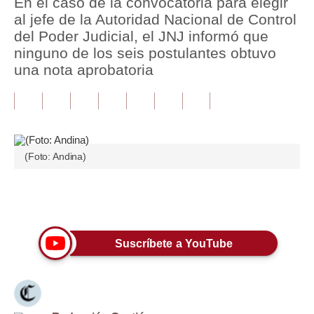
En el caso de la convocatoria para elegir
al jefe de la Autoridad Nacional de Control
Tu Dinero
del Poder Judicial, el JNJ informó que
ninguno de los seis postulantes obtuvo
Finanzas Personales
una nota aprobatoria
Inmobiliarias
Plus G
Opinión
(Foto: Andina)
Editorial
Pregunta de hoy
Únete a nuestro canal
Blogs
Suscríbete a YouTube
Tendencias
Lujo
Viajes