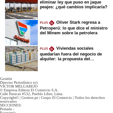
eliminar ley que puso en jaque
peajes: ¿qué cambios implicaría?
Oliver Stark regresa a
PLUS
G
Petroperú: lo que dice el ministro
del Minem sobre la petrolera
Viviendas sociales
PLUS
G
quedarían fuera del negocio de
alquiler: la propuesta del
gobierno
Gestión
Director Periodístico (e)
VÍCTOR MELGAREJO
© Empresa Editora El Comercio S.A.
Calle Paracas #532, Pueblo Libre, Lima.
Copyright© | Gestion.pe | Grupo El Comercio | Todos los derechos
reservados
SECCIONES:
Portada
-
Economía
-