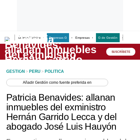
Últimas Noticias
Empresas G
Empresas
G de Gestión
Finanzas
Lo último
Peru Quiosco
SUSCRÍBETE
Portada
GESTION
>
PERU
>
POLITICA
Empresas
Añadir
Gestión
como fuente preferida en
Management & Empleo
Patricia Benavides: allanan
Economía
inmuebles del exministro
Hernán Garrido Lecca y del
Mercados
abogado José Luis Hauyón
Perú
Política