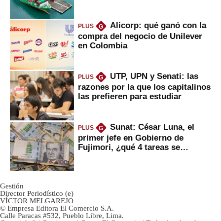
Fujimori
Alicorp: qué ganó con la
PLUS
G
compra del negocio de Unilever
en Colombia
UTP, UPN y Senati: las
PLUS
G
razones por la que los capitalinos
las prefieren para estudiar
Sunat: César Luna, el
PLUS
G
primer jefe en Gobierno de
Fujimori, ¿qué 4 tareas se
marcan urgentes?
Gestión
Director Periodístico (e)
VÍCTOR MELGAREJO
© Empresa Editora El Comercio S.A.
Calle Paracas #532, Pueblo Libre, Lima.