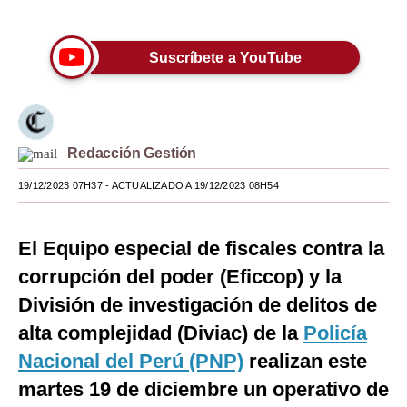
Únete a nuestro canal
Moda
Suscríbete a YouTube
Estilos
Mundo
EEUU
Redacción Gestión
México
19/12/2023 07H37
- ACTUALIZADO A 19/12/2023 08H54
España
El Equipo especial de fiscales contra la
Internacional
corrupción del poder (Eficcop) y la
Tecnología
División de investigación de delitos de
Club del Suscriptor
alta complejidad (Diviac) de la
Policía
Mix
Nacional del Perú (PNP)
realizan este
martes 19 de diciembre un operativo de
G de Gestión