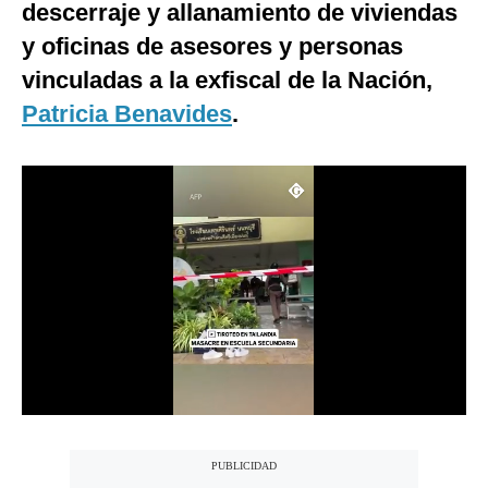
descerraje y allanamiento de viviendas
Notas Contratadas
y oficinas de asesores y personas
Podcast
vinculadas a la exfiscal de la Nación,
Patricia Benavides
.
Gestión TV
Videos
Fotogalerías
gestion.pe
¿quiénes
Somos?
Términos
Y
Condiciones
Política
De
Privacidad