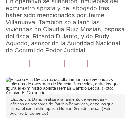
En operativo se allanaron inmuebles del
exministro aprista y del abogado tras
Tu Dinero
haber sido mencionados por Jaime
Villanueva. También se allanó las
Finanzas Personales
viviendas de Claudia Ruiz Mesías, esposa
Inmobiliarias
del fiscal Ricardo Dulanto, y de Rudy
Aguedo, asesor de la Autoridad Nacional
Plus G
de Control de Poder Judicial.
Opinión
Editorial
Pregunta de hoy
Blogs
Eficcop y la Diviac realiza allanamiento de viviendas y
oficinas de asesores de Patricia Benavides, entre los que
Tendencias
figura el exministro aprista Hernán Garrido Lecca. (Foto:
Archivo El Comercio)
Lujo
Viajes