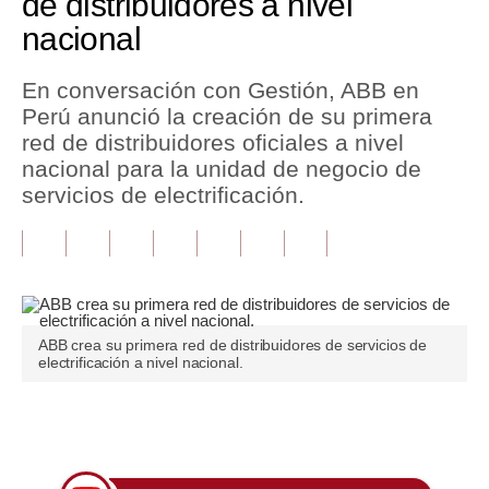
de distribuidores a nivel
nacional
Tu Dinero
Finanzas Personales
En conversación con Gestión, ABB en
Perú anunció la creación de su primera
Inmobiliarias
red de distribuidores oficiales a nivel
nacional para la unidad de negocio de
Plus G
servicios de electrificación.
Opinión
Editorial
Pregunta de hoy
ABB crea su primera red de distribuidores de servicios de
Blogs
electrificación a nivel nacional.
Tendencias
Únete a nuestro canal
Lujo
Viajes