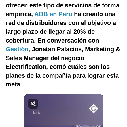
ofrecen este tipo de servicios de forma
Notas Contratadas
empírica,
ABB en Perú
ha creado una
Podcast
red de distribuidores con el objetivo a
Gestión TV
largo plazo de llegar al 20% de
cobertura. En conversación con
Videos
Gestión
, Jonatan Palacios, Marketing &
Fotogalerías
Sales Manager del negocio
Electrification, contó cuáles son los
planes de la compañía para lograr esta
gestion.pe
meta.
¿quiénes
Somos?
Términos
Y
Condiciones
Política
De
Privacidad