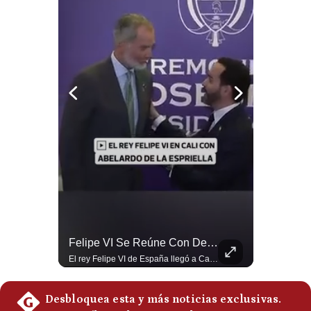
Politica
De
Cookies
Preguntas
Frecuentes
¿Por Qué EE.UU. Necesita Desesperadamente Al Golfo? | Gestión Mundo
Felipe VI Se Reúne Con De La Espriella Antes De La Investidura | Gestión Mundo
Esteban Silva, politólogo internacional, explica que Estados Unidos necesita el apoyo territorial y marítimo de sus aliados del Golfo para operar cerca de Irán. Según su análisis, Teherán busca amenazar su estabilidad energética y económica para que estos gobiernos presionen a Washington y lo obliguen a negociar. #Iran #EEUU #Geopolitica #NoticiasInternacionales #Shorts 👉 Suscríbete y activa la campana para no perderte nuestro análisis diario. 🌎 Síguenos en nuestras redes sociales: 📌 Web oficial: https://gestion.pe/mundo/ 📌 LinkedIn: http://bit.ly/3HYIET0 📌 X (Twitter): http://bit.ly/4noZtX9 📌 TikTok: http://bit.ly/4evB6TO
El rey Felipe VI de España llegó a Cali para reunirse con el presidente electo de Colombia, Abelardo de la Espriella, horas antes de su histórica investidura presidencial. Un encuentro clave que refuerza las relaciones diplomáticas y bilaterales entre ambas naciones antes de la ceremonia oficial. ¿Qué opinas sobre el papel diplomático de España en la política latinoamericana? #FelipeVI #DeLaEspriella #Colombia #Espana #PoliticaInternacional #Shorts 👉 Suscríbete y activa la campana para no perderte nuestro análisis diario. 🌎 Síguenos en nuestras redes sociales: 📌 Web oficial: https://gestion.pe/mundo/ 📌 LinkedIn: http://bit.ly/3HYIET0 📌 X (Twitter): http://bit.ly/4noZtX9 📌 TikTok: http://bit.ly/4evB6TO