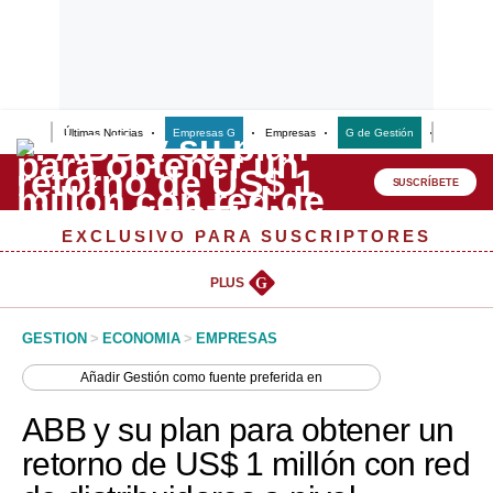
Últimas Noticias
Empresas G
Empresas
G de Gestión
Finanzas
Lo último
Peru Quiosco
SUSCRÍBETE
Portada
EXCLUSIVO PARA SUSCRIPTORES
Empresas
PLUS
G
Management & Empleo
GESTION
>
ECONOMIA
>
EMPRESAS
Economía
Añadir
Gestión
como fuente preferida en
Mercados
ABB y su plan para obtener un
Perú
retorno de US$ 1 millón con red
Política