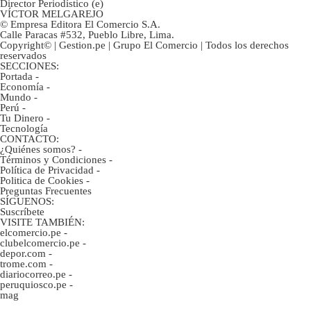
Director Periodístico (e)
VÍCTOR MELGAREJO
© Empresa Editora El Comercio S.A.
Calle Paracas #532, Pueblo Libre, Lima.
Copyright© | Gestion.pe | Grupo El Comercio | Todos los derechos
reservados
SECCIONES:
Portada
-
Economía
-
Mundo
-
Perú
-
Tu Dinero
-
Tecnología
CONTACTO:
¿Quiénes somos?
-
Términos y Condiciones
-
Política de Privacidad
-
Politica de Cookies
-
Preguntas Frecuentes
SÍGUENOS:
Suscríbete
VISITE TAMBIÉN:
elcomercio.pe
-
clubelcomercio.pe
-
depor.com
-
trome.com
-
diariocorreo.pe
-
peruquiosco.pe
-
mag