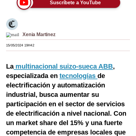
Suscríbete a YouTube
Moda
Estilos
Mundo
Xenia Martinez
EEUU
15/05/2024 19H42
México
La
multinacional suizo-sueca ABB
,
España
especializada en
tecnologías
de
Internacional
electrificación y automatización
industrial, busca aumentar su
Tecnología
participación en el sector de servicios
Club del Suscriptor
de electrificación a nivel nacional. Con
Mix
un market share del 15% y una fuerte
G de Gestión
competencia de empresas locales que