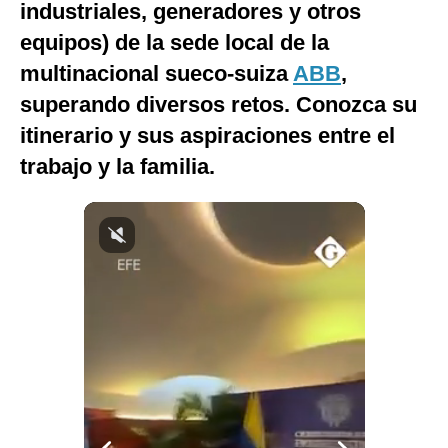
industriales, generadores y otros
Notas Contratadas
equipos) de la sede local de la
Podcast
multinacional sueco-suiza
ABB
,
superando diversos retos. Conozca su
Gestión TV
itinerario y sus aspiraciones entre el
Videos
trabajo y la familia.
Fotogalerías
gestion.pe
¿quiénes
Somos?
Términos
Y
Condiciones
Política
De
Privacidad