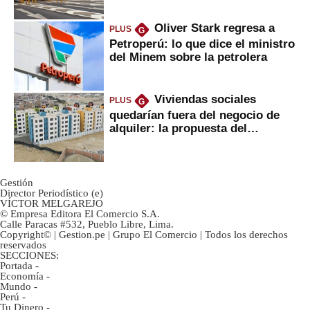
Oliver Stark regresa a
PLUS
G
Petroperú: lo que dice el ministro
del Minem sobre la petrolera
Viviendas sociales
PLUS
G
quedarían fuera del negocio de
alquiler: la propuesta del
gobierno
Gestión
Director Periodístico (e)
VÍCTOR MELGAREJO
© Empresa Editora El Comercio S.A.
Calle Paracas #532, Pueblo Libre, Lima.
Copyright© | Gestion.pe | Grupo El Comercio | Todos los derechos
reservados
SECCIONES:
Portada
-
Economía
-
Mundo
-
Perú
-
Tu Dinero
-