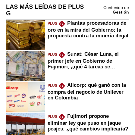
LAS MÁS LEÍDAS DE PLUS
Contenido de
G
Gestión
Plantas procesadoras de
PLUS
G
oro en la mira del Gobierno: la
propuesta contra la minería ilegal
Sunat: César Luna, el
PLUS
G
primer jefe en Gobierno de
Fujimori, ¿qué 4 tareas se
marcan urgentes?
Alicorp: qué ganó con la
PLUS
G
compra del negocio de Unilever
en Colombia
Fujimori propone
PLUS
G
eliminar ley que puso en jaque
peajes: ¿qué cambios implicaría?