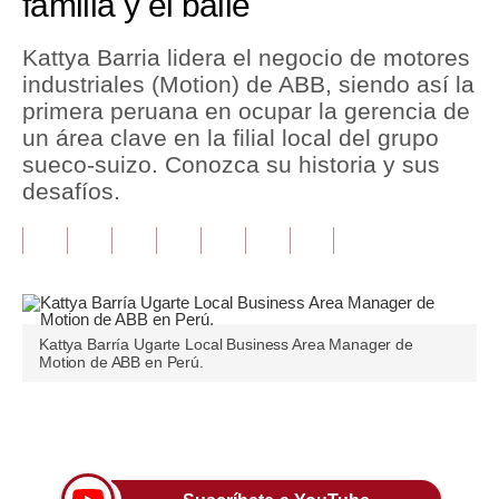
familia y el baile
Tu Dinero
Kattya Barria lidera el negocio de motores
industriales (Motion) de ABB, siendo así la
Finanzas Personales
primera peruana en ocupar la gerencia de
Inmobiliarias
un área clave en la filial local del grupo
sueco-suizo. Conozca su historia y sus
Plus G
desafíos.
Opinión
Editorial
Pregunta de hoy
Kattya Barría Ugarte Local Business Area Manager de
Blogs
Motion de ABB en Perú.
Tendencias
Únete a nuestro canal
Lujo
Viajes