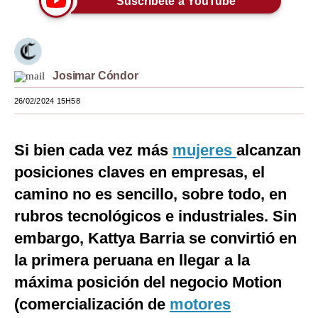
Suscríbete a YouTube
Moda
Estilos
Josimar Cóndor
Mundo
26/02/2024 15H58
EEUU
México
Si bien cada vez más
mujeres
alcanzan
España
posiciones claves en empresas, el
camino no es sencillo, sobre todo, en
Internacional
rubros tecnológicos e industriales. Sin
Tecnología
embargo, Kattya Barria se convirtió en
Club del Suscriptor
la primera peruana en llegar a la
Mix
máxima posición del negocio Motion
(comercialización de
motores
G de Gestión