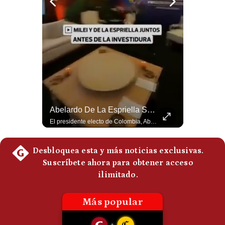
Politica
De
Cookies
Preguntas
Frecuentes
La Frontera Española Colapsa ¿Qué Está Pasando En Ceuta? | Gestión Mundo
Abelardo De La Espriella Se Reúne Con Javier Milei En Cali | Gestión Mundo
La madrugada del 30 de julio de 2026 marcó un antes y un después en el Estrecho de Gibraltar. En cuestión de horas, cerca de 72.000 migrantes marroquíes ingresaron al territorio español de Ceuta, desbordando por completo a una ciudad de apenas 85.000 habitantes. En este video, explicamos los detalles de la emergencia humana y las ramificaciones geopolíticas del conflicto: la trampa de los rumores en redes sociales, el rol de Marruecos, el acercamiento de España a Argelia y la respuesta de la Unión Europea ante las amenazas de suspensión del Tratado Schengen. #Ceuta #España #Marruecos #Geopolitica #PedroSanchez #NoticiasInternacionales #Schengen #Europa #CrisisMigratoria 👉 Suscríbete y activa la campana para no perderte nuestro análisis diario. 🌎 Síguenos en nuestras redes sociales: 📌 Web oficial: https://gestion.pe/mundo/ 📌 LinkedIn: http://bit.ly/3HYIET0 📌 X (Twitter): http://bit.ly/4noZtX9 📌 TikTok: http://bit.ly/4evB6TO
El presidente electo de Colombia, Abelardo de la Espriella, sostuvo una reunión bilateral en Cali con el mandatario argentino Javier Milei. El encuentro se dio pocas horas antes de la ceremonia de investidura presidencial para el periodo 2026-2030, marcando el inicio de una nueva alianza estratégica regional. #DeLaEspriella #JavierMilei #Colombia #Argentina #PoliticaLatina #Shorts 👉 Suscríbete y activa la campana para no perderte nuestro análisis diario. 🌎 Síguenos en nuestras redes sociales: 📌 Web oficial: https://gestion.pe/mundo/ 📌 LinkedIn: http://bit.ly/3HYIET0 📌 X (Twitter): http://bit.ly/4noZtX9 📌 TikTok: http://bit.ly/4evB6TO