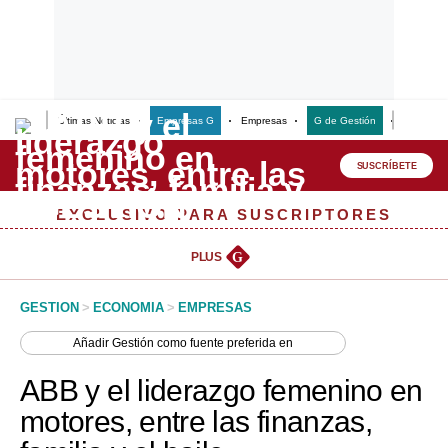
Últimas Noticias
Empresas G
Empresas
G de Gestión
Finanzas
Lo último
Peru Quiosco
SUSCRÍBETE
Portada
EXCLUSIVO PARA SUSCRIPTORES
Empresas
PLUS
G
Management & Empleo
GESTION
>
ECONOMIA
>
EMPRESAS
Economía
Añadir
Gestión
como fuente preferida en
Mercados
ABB y el liderazgo femenino en
Perú
motores, entre las finanzas,
Política