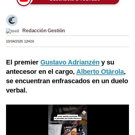
Moda
Estilos
Redacción Gestión
Mundo
10/04/2025 12H26
EEUU
México
El premier
Gustavo Adrianzén
y su
España
antecesor en el cargo,
Alberto Otárola
,
se encuentran enfrascados en un duelo
Internacional
verbal.
Tecnología
Club del Suscriptor
Mix
G de Gestión