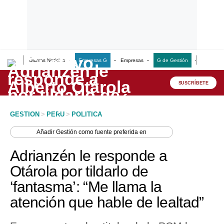
Últimas Noticias
Empresas G
Empresas
G de Gestión
Finanzas
Lo último
Peru Quiosco
SUSCRÍBETE
Portada
GESTION
>
PERU
>
POLITICA
Empresas
Añadir
Gestión
como fuente preferida en
Management & Empleo
Adrianzén le responde a
Economía
Otárola por tildarlo de
‘fantasma’: “Me llama la
Mercados
atención que hable de lealtad”
Perú
Política