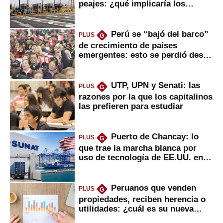
peajes: ¿qué implicaría los
usuarios?
Perú se “bajó del barco”
PLUS
G
de crecimiento de países
emergentes: esto se perdió desde
2022
UTP, UPN y Senati: las
PLUS
G
razones por la que los capitalinos
las prefieren para estudiar
Puerto de Chancay: lo
PLUS
G
que trae la marcha blanca por
uso de tecnología de EE.UU. en
mercancías
Peruanos que venden
PLUS
G
propiedades, reciben herencia o
utilidades: ¿cuál es su nueva
inversión clave?