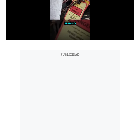
Notas Contratadas
Podcast
Gestión TV
Videos
Fotogalerías
gestion.pe
¿quiénes
Somos?
Términos
Y
Condiciones
Política
De
Privacidad