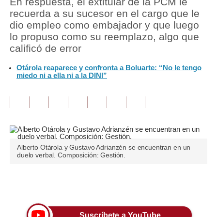
En respuesta, el extitular de la PCM le
recuerda a su sucesor en el cargo que le
Tu Dinero
dio empleo como embajador y que luego
lo propuso como su reemplazo, algo que
Finanzas Personales
calificó de error
Inmobiliarias
Otárola reaparece y confronta a Boluarte: “No le tengo
miedo ni a ella ni a la DINI”
Plus G
Opinión
Editorial
Pregunta de hoy
Alberto Otárola y Gustavo Adrianzén se encuentran en un
Blogs
duelo verbal. Composición: Gestión.
Tendencias
Únete a nuestro canal
Lujo
Viajes
Suscríbete a YouTube