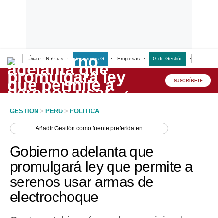
Últimas Noticias
Empresas G
Empresas
G de Gestión
Finanzas
Lo último
Peru Quiosco
SUSCRÍBETE
Portada
GESTION
>
PERU
>
POLITICA
Empresas
Añadir
Gestión
como fuente preferida en
Management & Empleo
Gobierno adelanta que
Economía
promulgará ley que permite a
serenos usar armas de
Mercados
electrochoque
Perú
Política