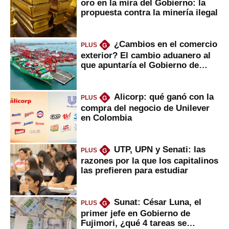
oro en la mira del Gobierno: la
propuesta contra la minería ilegal
¿Cambios en el comercio
PLUS
G
exterior? El cambio aduanero al
que apuntaría el Gobierno de
Fujimori
Alicorp: qué ganó con la
PLUS
G
compra del negocio de Unilever
en Colombia
UTP, UPN y Senati: las
PLUS
G
razones por la que los capitalinos
las prefieren para estudiar
Sunat: César Luna, el
PLUS
G
primer jefe en Gobierno de
Fujimori, ¿qué 4 tareas se