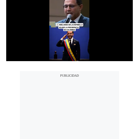
Notas Contratadas
Podcast
Gestión TV
Videos
Fotogalerías
gestion.pe
¿quiénes
Somos?
Términos
Y
Condiciones
Política
De
Privacidad