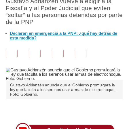
Gustavo Adrianzén vuelve a exigir a la
Fiscalía y al Poder Judicial que eviten
Tu Dinero
“soltar” a las personas detenidas por parte
de la PNP
Finanzas Personales
Declaran en emergencia a la PNP: ¿qué hay detrás de
Inmobiliarias
esta medida?
Plus G
Opinión
Editorial
Pregunta de hoy
Gustavo Adrianzén anuncia que el Gobierno promulgará la
ley que faculta a los serenos usar armas de electrochoque.
Blogs
Foto: Gobierno.
Tendencias
Únete a nuestro canal
Lujo
Viajes