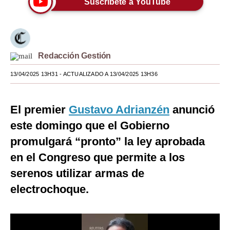
Suscríbete a YouTube
Moda
Estilos
Redacción Gestión
Mundo
13/04/2025 13H31
- ACTUALIZADO A 13/04/2025 13H36
EEUU
México
El premier
Gustavo Adrianzén
anunció
España
este domingo que el Gobierno
Internacional
promulgará “pronto” la ley aprobada
en el Congreso que permite a los
Tecnología
serenos utilizar armas de
Club del Suscriptor
electrochoque.
Mix
G de Gestión