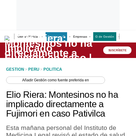
Últimas Noticias
Empresas G
Empresas
G de Gestión
Finanzas
Lo último
Peru Quiosco
SUSCRÍBETE
Portada
GESTION
>
PERU
>
POLITICA
Empresas
Añadir
Gestión
como fuente preferida en
Management & Empleo
Elio Riera: Montesinos no ha
Economía
implicado directamente a
Fujimori en caso Pativilca
Mercados
Perú
Esta mañana personal del Instituto de
Medicina Legal revisó el estado de salud
Política