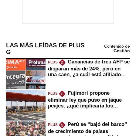
LAS MÁS LEÍDAS DE PLUS
Contenido de
G
Gestión
Ganancias de tres AFP se
PLUS
G
disparan más de 24%, pero en
una caen, ¿a cuál está afiliado
usted?
Fujimori propone
PLUS
G
eliminar ley que puso en jaque
peajes: ¿qué implicaría los
usuarios?
Perú se “bajó del barco”
PLUS
G
de crecimiento de países