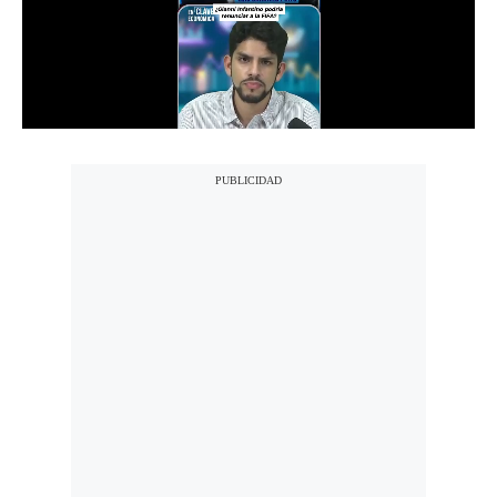
Notas Contratadas
Podcast
Gestión TV
Videos
Fotogalerías
gestion.pe
¿quiénes
Somos?
Términos
Y
Condiciones
Política
De
Privacidad