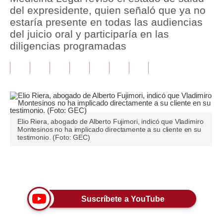
del expresidente, quien señaló que ya no
Tu Dinero
estaría presente en todas las audiencias
del juicio oral y participaría en las
Finanzas Personales
diligencias programadas
Inmobiliarias
Plus G
Opinión
Editorial
Elio Riera, abogado de Alberto Fujimori, indicó que Vladimiro
Montesinos no ha implicado directamente a su cliente en su
testimonio. (Foto: GEC)
Pregunta de hoy
Blogs
Únete a nuestro canal
Tendencias
Lujo
Suscríbete a YouTube
Viajes